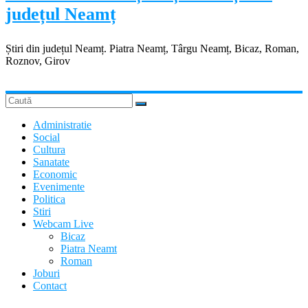
județul Neamț
Știri din județul Neamț. Piatra Neamț, Târgu Neamț, Bicaz, Roman,
Roznov, Girov
Administratie
Social
Cultura
Sanatate
Economic
Evenimente
Politica
Stiri
Webcam Live
Bicaz
Piatra Neamt
Roman
Joburi
Contact