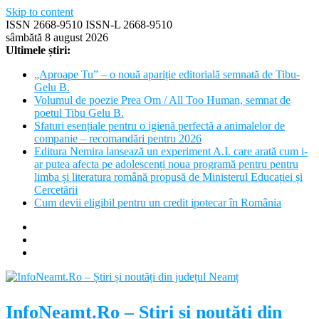
Skip to content
ISSN 2668-9510 ISSN-L 2668-9510
sâmbătă 8 august 2026
Ultimele știri:
„Aproape Tu” – o nouă apariție editorială semnată de Tibu-
Gelu B.
Volumul de poezie Prea Om / All Too Human, semnat de
poetul Tibu Gelu B.
Sfaturi esențiale pentru o igienă perfectă a animalelor de
companie – recomandări pentru 2026
Editura Nemira lansează un experiment A.I. care arată cum i-
ar putea afecta pe adolescenți noua programă pentru pentru
limba și literatura română propusă de Ministerul Educației și
Cercetării
Cum devii eligibil pentru un credit ipotecar în România
InfoNeamt.Ro – Știri și noutăți din