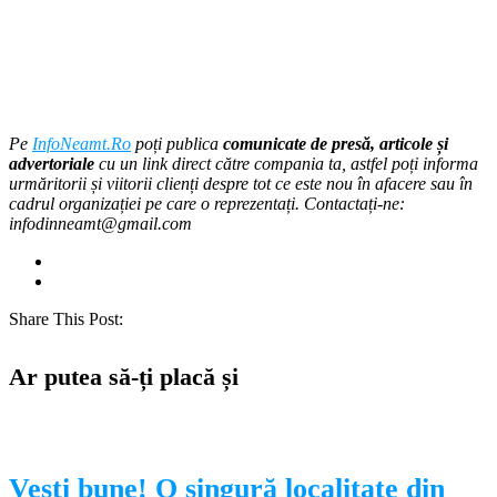
Pe
InfoNeamt.Ro
poți publica
comunicate de presă, articole și
advertoriale
cu un link direct către compania ta, astfel poți informa
urmăritorii și viitorii clienți despre tot ce este nou în afacere sau în
cadrul organizației pe care o reprezentați. Contactați-ne:
infodinneamt@gmail.com
Share This Post:
Ar putea să-ți placă și
Vești bune! O singură localitate din