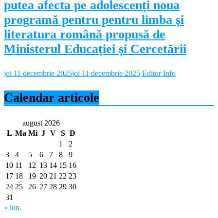
putea afecta pe adolescenți noua
programă pentru pentru limba și
literatura română propusă de
Ministerul Educației și Cercetării
joi 11 decembrie 2025
joi 11 decembrie 2025
Editor Info
Calendar articole
august 2026
L
Ma
Mi
J
V
S
D
1
2
3
4
5
6
7
8
9
10
11
12
13
14
15
16
17
18
19
20
21
22
23
24
25
26
27
28
29
30
31
« iun.