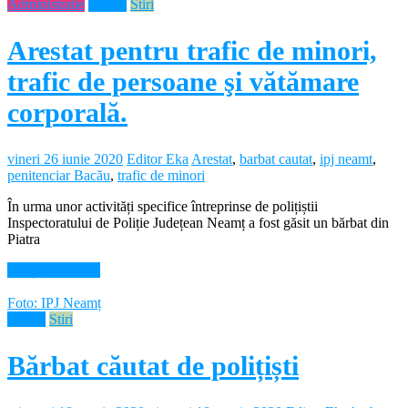
Administratie
Neamt
Stiri
Arestat pentru trafic de minori,
trafic de persoane şi vătămare
corporală.
vineri 26 iunie 2020
Editor Eka
Arestat
,
barbat cautat
,
ipj neamt
,
penitenciar Bacău
,
trafic de minori
În urma unor activități specifice întreprinse de polițiștii
Inspectoratului de Poliție Județean Neamț a fost găsit un bărbat din
Piatra
Citește mai mult
Foto: IPJ Neamț
Neamt
Stiri
Bărbat căutat de polițiști