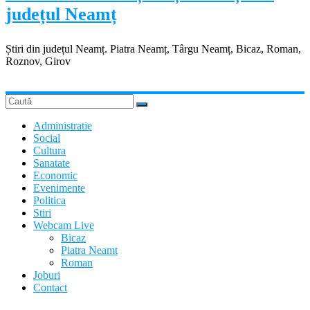
județul Neamț
Știri din județul Neamț. Piatra Neamț, Târgu Neamț, Bicaz, Roman,
Roznov, Girov
Administratie
Social
Cultura
Sanatate
Economic
Evenimente
Politica
Stiri
Webcam Live
Bicaz
Piatra Neamt
Roman
Joburi
Contact