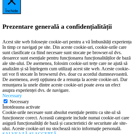
Închide
Prezentare generală a confidențialității
Acest site web folosește cookie-uri pentru a vă îmbunătăți experiența
în timp ce navigați pe site. Din aceste cookie-uri, cookie-urile care
sunt clasificate ca fiind necesare sunt stocate pe browser-ul dvs.
deoarece sunt esențiale pentru funcționarea funcționalităților de bază
ale site-ului. De asemenea, folosim cookie-uri terțe care ne ajută să
analizăm și să înțelegem cum utilizați acest site web. Aceste cookie-
uri vor fi stocate în browserul dvs. doar cu acordul dumneavoastră.
De asemenea, aveți opțiunea de a renunța la aceste cookie-uri. Dar
renunțarea la unele dintre aceste cookie-uri poate avea un efect
asupra experienței dvs. de navigare.
Necessary
Necessary
Întotdeauna activate
Cookie-urile necesare sunt absolut esențiale pentru ca site-ul să
funcționeze corect. Această categorie include numai cookie-uri care
asigură funcționalități de bază și caracteristici de securitate ale site-
ului. Aceste cookie-uri nu stochează nicio informație personală.
SALVEAZĂ ȘI ACCEPTĂ