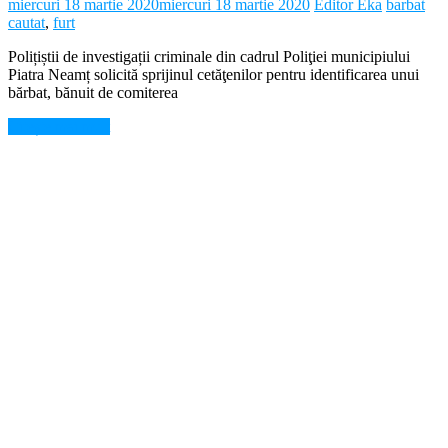
miercuri 18 martie 2020
miercuri 18 martie 2020
Editor Eka
barbat
cautat
,
furt
Polițiștii de investigații criminale din cadrul Poliţiei municipiului
Piatra Neamț solicită sprijinul cetăţenilor pentru identificarea unui
bărbat, bănuit de comiterea
Citește mai mult