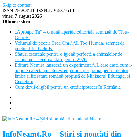
Skip to content
ISSN 2668-9510 ISSN-L 2668-9510
vineri 7 august 2026
Ultimele știri:
„Aproape Tu” – o nouă apariție editorială semnată de Tibu-
Gelu B.
Volumul de poezie Prea Om / All Too Human, semnat de
poetul Tibu Gelu B.
Sfaturi esențiale pentru o igienă perfectă a animalelor de
companie – recomandări pentru 2026
Editura Nemira lansează un experiment A.I. care arată cum i-
ar putea afecta pe adolescenți noua programă pentru pentru
limba și literatura română propusă de Ministerul Educației și
Cercetării
Cum devii eligibil pentru un credit ipotecar în România
InfoNeamt.Ro – Știri și noutăți din