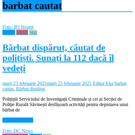
barbat cautat
Foto: IPJ Neamț
Neamt
Social
Stiri
Bărbat dispărut, căutat de
polițiști. Sunați la 112 dacă îl
vedeți
marți 23 februarie 2021
marți 23 februarie 2021
Editor Eka
barbat
cautat
,
Bărbat dispărut
Polițiștii Serviciului de Investigații Criminale și cei ai Secției de
Poliție Rurală Săvinești desfășoară activități pentru depistarea unui
bărbat de
Citește mai mult
Foto: DC News