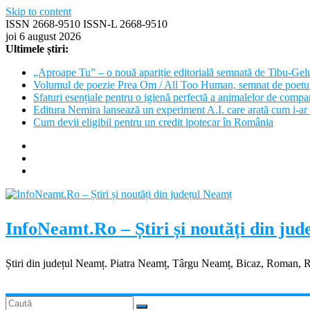
Skip to content
ISSN 2668-9510 ISSN-L 2668-9510
joi 6 august 2026
Ultimele știri:
„Aproape Tu” – o nouă apariție editorială semnată de Tibu-Gel
Volumul de poezie Prea Om / All Too Human, semnat de poetu
Sfaturi esențiale pentru o igienă perfectă a animalelor de com
Editura Nemira lansează un experiment A.I. care arată cum i-ar 
Cum devii eligibil pentru un credit ipotecar în România
InfoNeamt.Ro – Știri și noutăți din ju
Știri din județul Neamț. Piatra Neamț, Târgu Neamț, Bicaz, Roman, 