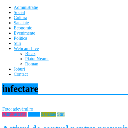
Administratie
Social
Cultura
Sanatate
Economic
Evenimente
Politica
Stiri
Webcam Live
Bicaz
Piatra Neamt
Roman
Joburi
Contact
infectare
Foto: adevărul.ro
Administratie
Neamt
Sanatate
Stiri