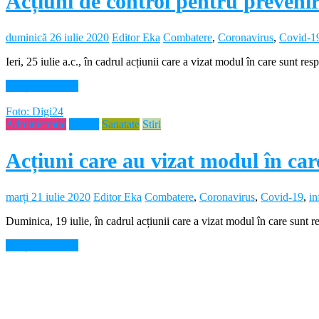
Acțiuni de control pentru prevenir
duminică 26 iulie 2020
Editor Eka
Combatere
,
Coronavirus
,
Covid-1
Ieri, 25 iulie a.c., în cadrul acțiunii care a vizat modul în care sunt r
Citește mai mult
Foto: Digi24
Administratie
Neamt
Sanatate
Stiri
Acțiuni care au vizat modul în car
marți 21 iulie 2020
Editor Eka
Combatere
,
Coronavirus
,
Covid-19
,
in
Duminica, 19 iulie, în cadrul acțiunii care a vizat modul în care sunt 
Citește mai mult