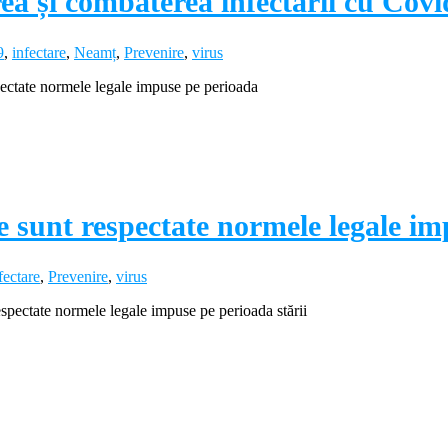
ea și combaterea infectării cu Covi
9
,
infectare
,
Neamț
,
Prevenire
,
virus
espectate normele legale impuse pe perioada
e sunt respectate normele legale imp
fectare
,
Prevenire
,
virus
respectate normele legale impuse pe perioada stării