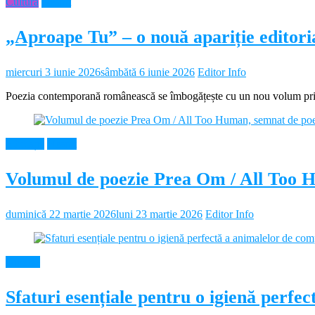
Cultura
Neamt
„Aproape Tu” – o nouă apariție editor
miercuri 3 iunie 2026
sâmbătă 6 iunie 2026
Editor Info
Poezia contemporană românească se îmbogățește cu un nou volum prin 
Educație
Neamt
Volumul de poezie Prea Om / All Too 
duminică 22 martie 2026
luni 23 martie 2026
Editor Info
Diverse
Sfaturi esențiale pentru o igienă perf