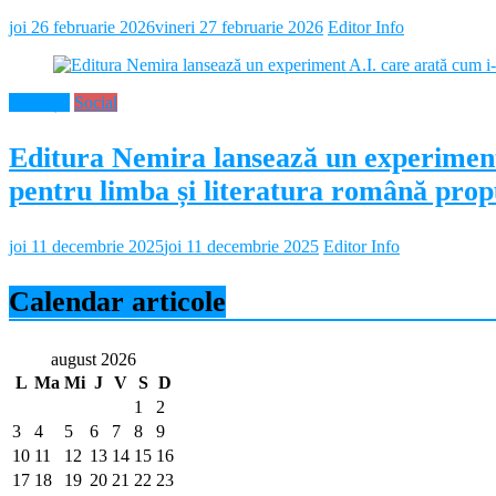
joi 26 februarie 2026
vineri 27 februarie 2026
Editor Info
Educație
Social
Editura Nemira lansează un experiment
pentru limba și literatura română propu
joi 11 decembrie 2025
joi 11 decembrie 2025
Editor Info
Calendar articole
august 2026
L
Ma
Mi
J
V
S
D
1
2
3
4
5
6
7
8
9
10
11
12
13
14
15
16
17
18
19
20
21
22
23