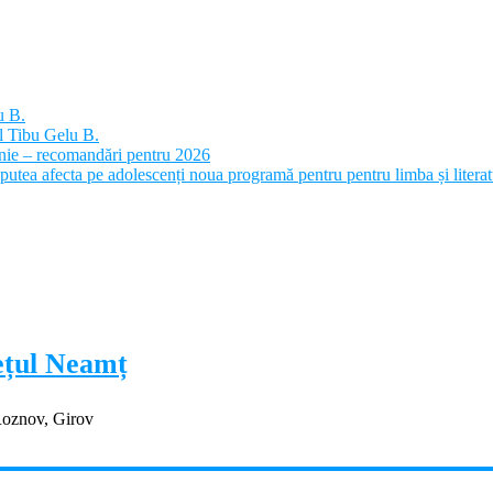
u B.
l Tibu Gelu B.
panie – recomandări pentru 2026
putea afecta pe adolescenți noua programă pentru pentru limba și litera
dețul Neamț
Roznov, Girov