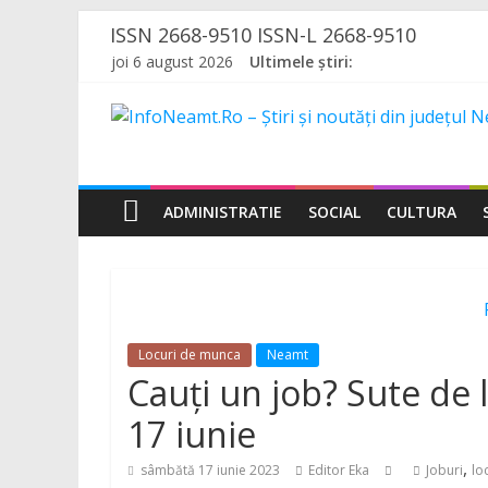
Skip
ISSN 2668-9510 ISSN-L 2668-9510
to
joi 6 august 2026
Ultimele știri:
content
InfoNeamt.Ro
–
ADMINISTRATIE
SOCIAL
CULTURA
Știri
și
noutăți
Locuri de munca
Neamt
Cauți un job? Sute de
din
17 iunie
,
sâmbătă 17 iunie 2023
Editor Eka
Joburi
lo