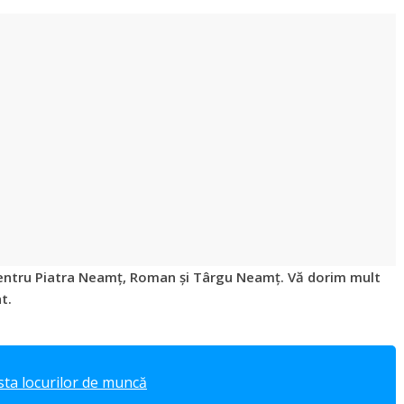
pentru Piatra Neamț, Roman și Târgu
Neamț. Vă dorim mult
t.
sta locurilor de muncă