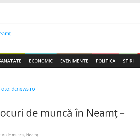
SANATATE
ECONOMIC
EVENIMENTE
POLITICA
STIRI
Foto: dcnews.ro
 locuri de muncă în Neamț –
,
curi de munca
Neamț