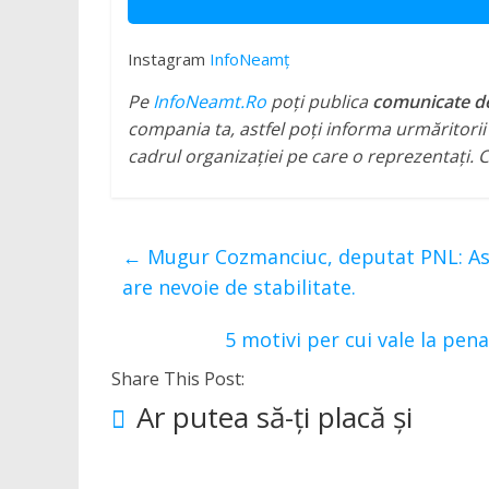
Instagram
InfoNeamț
Pe
InfoNeamt.Ro
poți publica
comunicate de 
compania ta, astfel poți informa urmăritorii ș
cadrul organizației pe care o reprezentați
←
Mugur Cozmanciuc, deputat PNL: Astă
are nevoie de stabilitate.
5 motivi per cui vale la pen
Share This Post:
Ar putea să-ți placă și