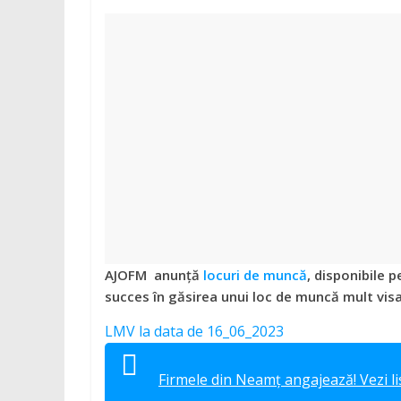
județul
Neamț
Știri
din
județul
Neamț.
Piatra
Neamț,
Târgu
Neamț,
Bicaz,
AJOFM anunță
locuri de muncă
, disponibile 
Roman,
succes în găsirea unui loc de muncă mult visa
Roznov,
Girov
LMV la data de 16_06_2023
Firmele din Neamț angajează! Vezi li