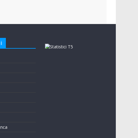
i
e
unca