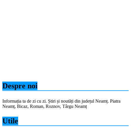
Despre noi
Informația ta de zi cu zi. Știri și noutăți din județul Neamț. Piatra
Neamț, Bicaz, Roman, Roznov, Târgu Neamț
Utile