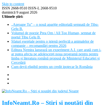
Skip to content
ISSN 2668-9510 ISSN-L 2668-9510
duminică 9 august 2026
Ultimele știri:
„Aproape Tu” – o nouă apariție editorială semnată de Tibu-
Gelu B.
Volumul de poezie Prea Om / All Too Human, semnat de
poetul Tibu Gelu B.
Sfaturi esențiale pentru o igienă perfectă a animalelor de
companie – recomandări pentru 2026
Editura Nemira lansează un experiment A.I. care arată cum i-
ar putea afecta pe adolescenți noua programă pentru pentru
limba și literatura română propusă de Ministerul Educației și
Cercetării
Cum devii eligibil pentru un credit ipotecar în România
InfoNeamt.Ro – Știri și noutăți din