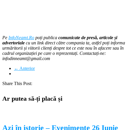
Pe
InfoNeamt.Ro
poți publica
comunicate de presă, articole și
advertoriale
cu un link direct către compania ta, astfel poți informa
urmăritorii și viitorii clienți despre tot ce este nou în afacere sau în
cadrul organizației pe care o reprezentați. Contactați-ne:
infodinneamt@gmail.com
← Anterior
Share This Post:
Ar putea să-ți placă și
Azi în istorie – Evenimente 26 Iunie