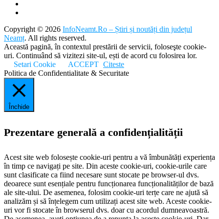
Copyright © 2026
InfoNeamt.Ro – Știri și noutăți din județul
Neamț
. All rights reserved.
Această pagină, în contextul prestării de servicii, foloseşte cookie-
uri. Continuând să vizitezi site-ul, ești de acord cu folosirea lor.
Setari Cookie
ACCEPT
Citeste
Politica de Confidentialitate & Securitate
Închide
Prezentare generală a confidențialității
Acest site web folosește cookie-uri pentru a vă îmbunătăți experiența
în timp ce navigați pe site. Din aceste cookie-uri, cookie-urile care
sunt clasificate ca fiind necesare sunt stocate pe browser-ul dvs.
deoarece sunt esențiale pentru funcționarea funcționalităților de bază
ale site-ului. De asemenea, folosim cookie-uri terțe care ne ajută să
analizăm și să înțelegem cum utilizați acest site web. Aceste cookie-
uri vor fi stocate în browserul dvs. doar cu acordul dumneavoastră.
De asemenea, aveți opțiunea de a renunța la aceste cookie-uri. Dar