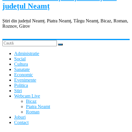
județul Neamț
Știri din județul Neamț. Piatra Neamț, Târgu Neamț, Bicaz, Roman,
Roznov, Girov
Administratie
Social
Cultura
Sanatate
Economic
Evenimente
Politica
Stiri
Webcam Live
Bicaz
Piatra Neamt
Roman
Joburi
Contact