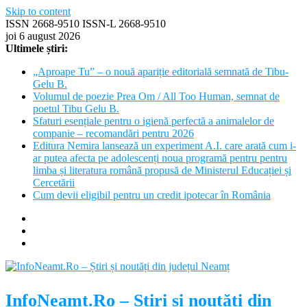
Skip to content
ISSN 2668-9510 ISSN-L 2668-9510
joi 6 august 2026
Ultimele știri:
„Aproape Tu” – o nouă apariție editorială semnată de Tibu-
Gelu B.
Volumul de poezie Prea Om / All Too Human, semnat de
poetul Tibu Gelu B.
Sfaturi esențiale pentru o igienă perfectă a animalelor de
companie – recomandări pentru 2026
Editura Nemira lansează un experiment A.I. care arată cum i-
ar putea afecta pe adolescenți noua programă pentru pentru
limba și literatura română propusă de Ministerul Educației și
Cercetării
Cum devii eligibil pentru un credit ipotecar în România
InfoNeamt.Ro – Știri și noutăți din