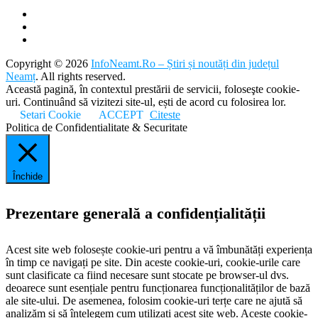
Copyright © 2026
InfoNeamt.Ro – Știri și noutăți din județul
Neamț
. All rights reserved.
Această pagină, în contextul prestării de servicii, foloseşte cookie-
uri. Continuând să vizitezi site-ul, ești de acord cu folosirea lor.
Setari Cookie
ACCEPT
Citeste
Politica de Confidentialitate & Securitate
Închide
Prezentare generală a confidențialității
Acest site web folosește cookie-uri pentru a vă îmbunătăți experiența
în timp ce navigați pe site. Din aceste cookie-uri, cookie-urile care
sunt clasificate ca fiind necesare sunt stocate pe browser-ul dvs.
deoarece sunt esențiale pentru funcționarea funcționalităților de bază
ale site-ului. De asemenea, folosim cookie-uri terțe care ne ajută să
analizăm și să înțelegem cum utilizați acest site web. Aceste cookie-