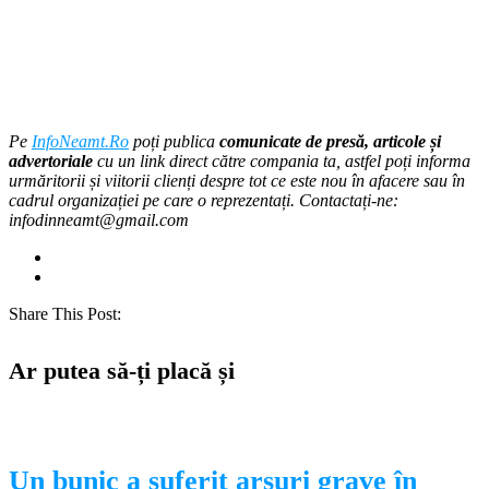
Pe
InfoNeamt.Ro
poți publica
comunicate de presă, articole și
advertoriale
cu un link direct către compania ta, astfel poți informa
urmăritorii și viitorii clienți despre tot ce este nou în afacere sau în
cadrul organizației pe care o reprezentați. Contactați-ne:
infodinneamt@gmail.com
Share This Post:
Ar putea să-ți placă și
Un bunic a suferit arsuri grave în