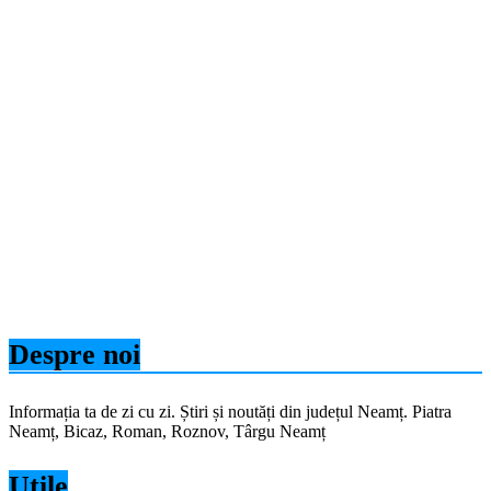
Despre noi
Informația ta de zi cu zi. Știri și noutăți din județul Neamț. Piatra
Neamț, Bicaz, Roman, Roznov, Târgu Neamț
Utile