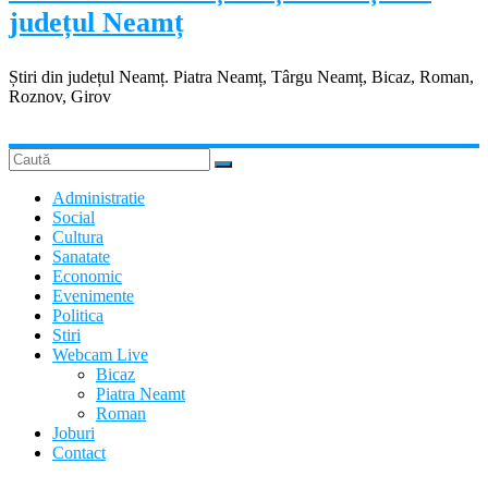
județul Neamț
Știri din județul Neamț. Piatra Neamț, Târgu Neamț, Bicaz, Roman,
Roznov, Girov
Administratie
Social
Cultura
Sanatate
Economic
Evenimente
Politica
Stiri
Webcam Live
Bicaz
Piatra Neamt
Roman
Joburi
Contact