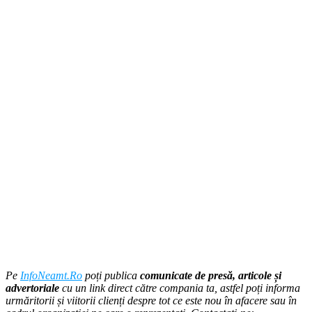
Pe
InfoNeamt.Ro
poți publica
comunicate de presă, articole și
advertoriale
cu un link direct către compania ta, astfel poți informa
urmăritorii și viitorii clienți despre tot ce este nou în afacere sau în