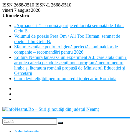
Skip
ISSN 2668-9510 ISSN-L 2668-9510
to
vineri 7 august 2026
content
Ultimele știri:
„Aproape Tu” – o nouă apariție editorială semnată de Tibu-
Gelu B.
Volumul de poezie Prea Om / All Too Human, semnat de
poetul Tibu Gelu B.
Sfaturi esențiale pentru o igienă perfectă a animalelor de
companie – recomandări pentru 2026
Editura Nemira lansează un experiment A.I. care arată cum i-
ar putea afecta pe adolescenți noua programă pentru pentru
limba și literatura română propusă de Ministerul Educației și
Cercetării
Cum devii eligibil pentru un credit ipotecar în România
InfoNeamt.Ro
Administratie