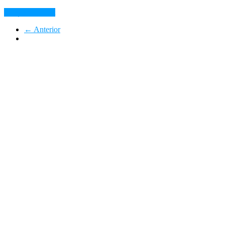
Citește mai mult
← Anterior