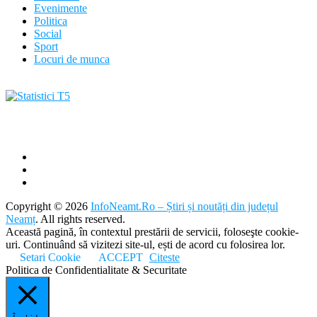
Evenimente
Politica
Social
Sport
Locuri de munca
Copyright © 2026
InfoNeamt.Ro – Știri și noutăți din județul
Neamț
. All rights reserved.
Această pagină, în contextul prestării de servicii, foloseşte cookie-
uri. Continuând să vizitezi site-ul, ești de acord cu folosirea lor.
Setari Cookie
ACCEPT
Citeste
Politica de Confidentialitate & Securitate