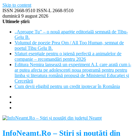
Skip to content
ISSN 2668-9510 ISSN-L 2668-9510
duminică 9 august 2026
Ultimele știri:
„Aproape Tu” – o nouă apariție editorială semnată de Tibu-
Gelu B.
Volumul de poezie Prea Om / All Too Human, semnat de
poetul Tibu Gelu B.
Sfaturi esențiale pentru o igienă perfectă a animalelor de
companie – recomandări pentru 2026
Editura Nemira lansează un experiment A.I. care arată cum i-
ar putea afecta pe adolescenți noua programă pentru pentru
limba și literatura română propusă de Ministerul Educației și
Cercetării
Cum devii eligibil pentru un credit ipotecar în România
InfoNeamt.Ro – Știri și noutăți din