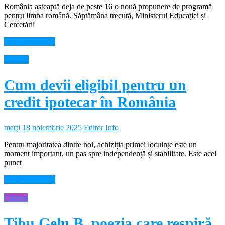
România așteaptă deja de peste 16 o nouă propunere de programă
pentru limba română. Săptămâna trecută, Ministerul Educației și
Cercetării
Citește mai mult
Diverse
Cum devii eligibil pentru un
credit ipotecar în România
marți 18 noiembrie 2025
Editor Info
Pentru majoritatea dintre noi, achiziția primei locuințe este un
moment important, un pas spre independență și stabilitate. Este acel
punct
Citește mai mult
Cultura
Tibu Gelu B. poezia care respiră