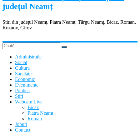
județul Neamț
Știri din județul Neamț. Piatra Neamț, Târgu Neamț, Bicaz, Roman,
Roznov, Girov
Administratie
Social
Cultura
Sanatate
Economic
Evenimente
Politica
Stiri
Webcam Live
Bicaz
Piatra Neamt
Roman
Joburi
Contact