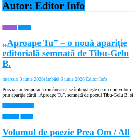
Autor:
Editor Info
Cultura
Neamt
„Aproape Tu” – o nouă apariție
editorială semnată de Tibu-Gelu
B.
miercuri 3 iunie 2026
sâmbătă 6 iunie 2026
Editor Info
Poezia contemporană românească se îmbogățește cu un nou volum
prin apariția cărții „Aproape Tu”, semnată de poetul Tibu-Gelu B. și
Citește mai mult
Educație
Neamt
Volumul de poezie Prea Om / All