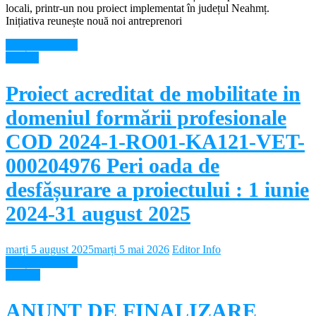
locali, printr-un nou proiect implementat în județul Neahmț.
Inițiativa reunește nouă noi antreprenori
Citește mai mult
Noutati
Proiect acreditat de mobilitate in
domeniul formării profesionale
COD 2024-1-RO01-KA121-VET-
000204976 Peri oada de
desfășurare a proiectului : 1 iunie
2024-31 august 2025
marți 5 august 2025
marți 5 mai 2026
Editor Info
Citește mai mult
Diverse
ANUNȚ DE FINALIZARE