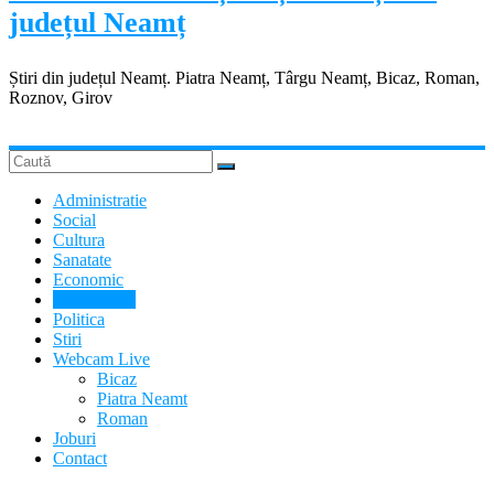
județul Neamț
Știri din județul Neamț. Piatra Neamț, Târgu Neamț, Bicaz, Roman,
Roznov, Girov
Administratie
Social
Cultura
Sanatate
Economic
Evenimente
Politica
Stiri
Webcam Live
Bicaz
Piatra Neamt
Roman
Joburi
Contact