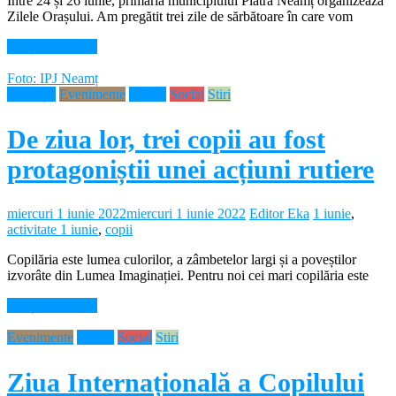
Între 24 și 26 iunie, primăria municipiului Piatra Neamț organizează
Zilele Orașului. Am pregătit trei zile de sărbătoare în care vom
Citește mai mult
Foto: IPJ Neamț
Educație
Evenimente
Neamt
Social
Stiri
De ziua lor, trei copii au fost
protagoniștii unei acțiuni rutiere
miercuri 1 iunie 2022
miercuri 1 iunie 2022
Editor Eka
1 iunie
,
activitate 1 iunie
,
copii
Copilăria este lumea culorilor, a zâmbetelor largi și a poveștilor
izvorâte din Lumea Imaginației. Pentru noi cei mari copilăria este
Citește mai mult
Evenimente
Neamt
Social
Stiri
Ziua Internațională a Copilului