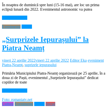
În noaptea de duminică spre luni (15-16 mai), are loc un prima
eclipsă lunară din 2022. Evenimentul astronomic va putea
Citește mai mult
Evenimente
Neamt
„Surprizele Iepurașului” la
Piatra Neamț
vineri 22 aprilie 2022
vineri 22 aprilie 2022
Editor Eka
eveniment
Piatra-Neamț
,
suprizele iepurasului
Primăria Municipiului Piatra-Neamț organizează pe 25 aprilie, în a
doua zi de Paști, evenimentul „Surprizele Iepurașului” dedicat
copiilor de toate
Citește mai mult
Foto: romaniatv.net
Cultura
Evenimente
Neamt
Social