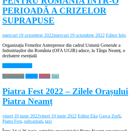
PENTRU ROMÂNIA ÎNTR-O
PERIOADĂ A CRIZELOR
SUPRAPUSE
miercuri 19 octombrie 2022
miercuri 19 octombrie 2022
Editor Info
Organizația Femeilor Antreprenor din cadrul Uniunii Generale a
Industriașilor din România (OFA UGIR) aduce, la Târgu Neamț, o
dezbatere esențială
Citește mai mult
Evenimente
Neamt
Social
Stiri
Piatra Fest 2022 – Zilele Orașului
Piatra Neamț
vineri 10 iunie 2022
vineri 10 iunie 2022
Editor Eka
Gașca Zurli
,
Piatra Fest
,
subcarpati
,
taxi