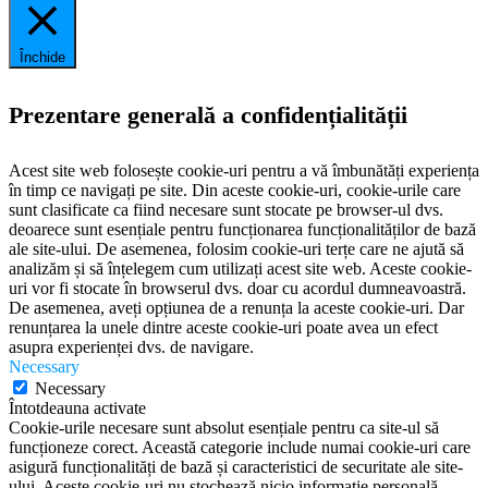
Închide
Prezentare generală a confidențialității
Acest site web folosește cookie-uri pentru a vă îmbunătăți experiența
în timp ce navigați pe site. Din aceste cookie-uri, cookie-urile care
sunt clasificate ca fiind necesare sunt stocate pe browser-ul dvs.
deoarece sunt esențiale pentru funcționarea funcționalităților de bază
ale site-ului. De asemenea, folosim cookie-uri terțe care ne ajută să
analizăm și să înțelegem cum utilizați acest site web. Aceste cookie-
uri vor fi stocate în browserul dvs. doar cu acordul dumneavoastră.
De asemenea, aveți opțiunea de a renunța la aceste cookie-uri. Dar
renunțarea la unele dintre aceste cookie-uri poate avea un efect
asupra experienței dvs. de navigare.
Necessary
Necessary
Întotdeauna activate
Cookie-urile necesare sunt absolut esențiale pentru ca site-ul să
funcționeze corect. Această categorie include numai cookie-uri care
asigură funcționalități de bază și caracteristici de securitate ale site-
ului. Aceste cookie-uri nu stochează nicio informație personală.