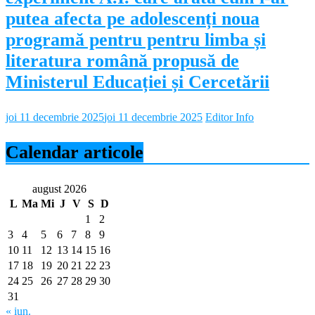
putea afecta pe adolescenți noua
programă pentru pentru limba și
literatura română propusă de
Ministerul Educației și Cercetării
joi 11 decembrie 2025
joi 11 decembrie 2025
Editor Info
Calendar articole
august 2026
L
Ma
Mi
J
V
S
D
1
2
3
4
5
6
7
8
9
10
11
12
13
14
15
16
17
18
19
20
21
22
23
24
25
26
27
28
29
30
31
« iun.