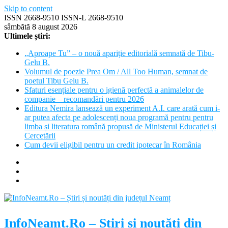
Skip to content
ISSN 2668-9510 ISSN-L 2668-9510
sâmbătă 8 august 2026
Ultimele știri:
„Aproape Tu” – o nouă apariție editorială semnată de Tibu-
Gelu B.
Volumul de poezie Prea Om / All Too Human, semnat de
poetul Tibu Gelu B.
Sfaturi esențiale pentru o igienă perfectă a animalelor de
companie – recomandări pentru 2026
Editura Nemira lansează un experiment A.I. care arată cum i-
ar putea afecta pe adolescenți noua programă pentru pentru
limba și literatura română propusă de Ministerul Educației și
Cercetării
Cum devii eligibil pentru un credit ipotecar în România
InfoNeamt.Ro – Știri și noutăți din