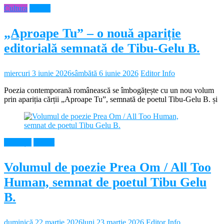
Cultura
Neamt
„Aproape Tu” – o nouă apariție
editorială semnată de Tibu-Gelu B.
miercuri 3 iunie 2026
sâmbătă 6 iunie 2026
Editor Info
Poezia contemporană românească se îmbogățește cu un nou volum
prin apariția cărții „Aproape Tu”, semnată de poetul Tibu-Gelu B. și
Educație
Neamt
Volumul de poezie Prea Om / All Too
Human, semnat de poetul Tibu Gelu
B.
duminică 22 martie 2026
luni 23 martie 2026
Editor Info