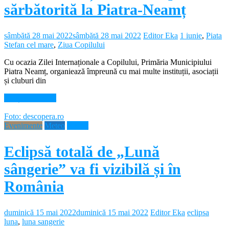
sărbătorită la Piatra-Neamț
sâmbătă 28 mai 2022
sâmbătă 28 mai 2022
Editor Eka
1 iunie
,
Piata
Stefan cel mare
,
Ziua Copilului
Cu ocazia Zilei Internaționale a Copilului, Primăria Municipiului
Piatra Neamț, organiează împreună cu mai multe instituții, asociații
și cluburi din
Citește mai mult
Foto: descopera.ro
Evenimente
Meteo
Neamt
Eclipsă totală de „Lună
sângerie” va fi vizibilă și în
România
duminică 15 mai 2022
duminică 15 mai 2022
Editor Eka
eclipsa
luna
,
luna sangerie