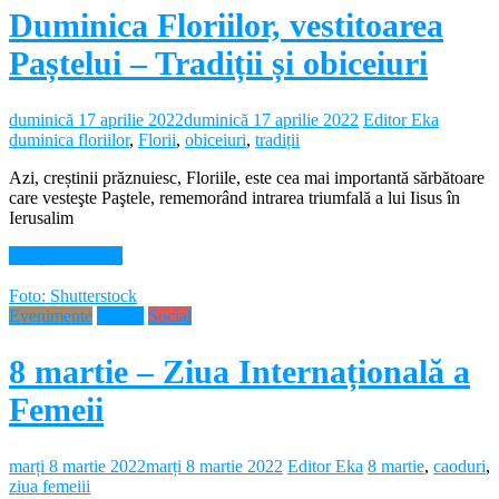
Duminica Floriilor, vestitoarea
Paștelui – Tradiții și obiceiuri
duminică 17 aprilie 2022
duminică 17 aprilie 2022
Editor Eka
duminica floriilor
,
Florii
,
obiceiuri
,
tradiții
Azi, creștinii prăznuiesc, Floriile, este cea mai importantă sărbătoare
care vesteşte Paştele, rememorând intrarea triumfală a lui Iisus în
Ierusalim
Citește mai mult
Foto: Shutterstock
Evenimente
Neamt
Social
8 martie – Ziua Internațională a
Femeii
marți 8 martie 2022
marți 8 martie 2022
Editor Eka
8 martie
,
caoduri
,
ziua femeiii