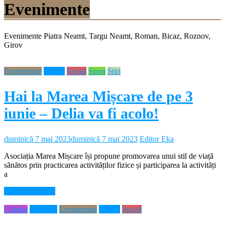
Evenimente
Evenimente Piatra Neamt, Targu Neamt, Roman, Bicaz, Roznov,
Girov
Evenimente
Neamt
Social
Sport
Stiri
Hai la Marea Mișcare de pe 3
iunie – Delia va fi acolo!
duminică 7 mai 2023
duminică 7 mai 2023
Editor Eka
Asociația Marea Mișcare își propune promovarea unui stil de viață
sănătos prin practicarea activităților fizice și participarea la activități
a
Citește mai mult
Cultura
Educație
Evenimente
Neamt
Social