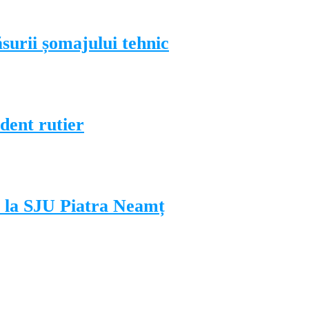
surii șomajului tehnic
ident rutier
e la SJU Piatra Neamț