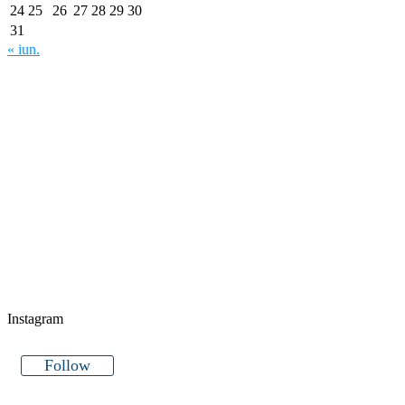
24
25
26
27
28
29
30
31
« iun.
Instagram
Follow