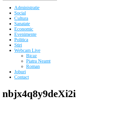
Administratie
Social
Cultura
Sanatate
Economic
Evenimente
Politica
Stiri
Webcam Live
Bicaz
Piatra Neamt
Roman
Joburi
Contact
nbjx4q8y9deXi2i