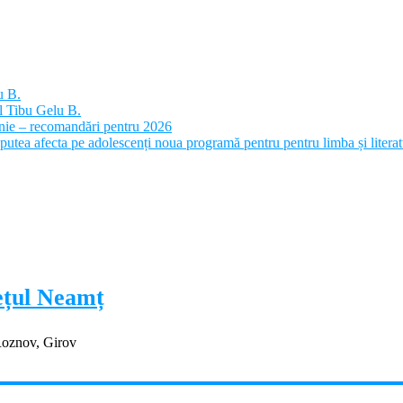
u B.
l Tibu Gelu B.
panie – recomandări pentru 2026
putea afecta pe adolescenți noua programă pentru pentru limba și litera
dețul Neamț
Roznov, Girov