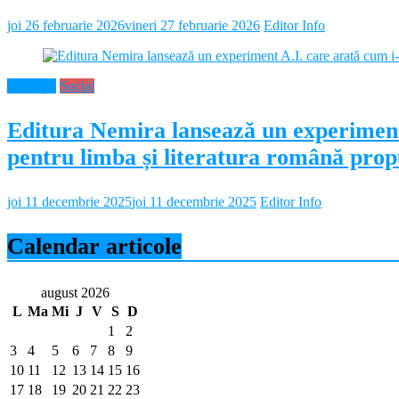
joi 26 februarie 2026
vineri 27 februarie 2026
Editor Info
Educație
Social
Editura Nemira lansează un experiment
pentru limba și literatura română propu
joi 11 decembrie 2025
joi 11 decembrie 2025
Editor Info
Calendar articole
august 2026
L
Ma
Mi
J
V
S
D
1
2
3
4
5
6
7
8
9
10
11
12
13
14
15
16
17
18
19
20
21
22
23