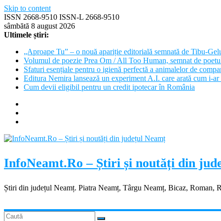
Skip to content
ISSN 2668-9510 ISSN-L 2668-9510
sâmbătă 8 august 2026
Ultimele știri:
„Aproape Tu” – o nouă apariție editorială semnată de Tibu-Gel
Volumul de poezie Prea Om / All Too Human, semnat de poetu
Sfaturi esențiale pentru o igienă perfectă a animalelor de com
Editura Nemira lansează un experiment A.I. care arată cum i-ar 
Cum devii eligibil pentru un credit ipotecar în România
InfoNeamt.Ro – Știri și noutăți din ju
Știri din județul Neamț. Piatra Neamț, Târgu Neamț, Bicaz, Roman, 