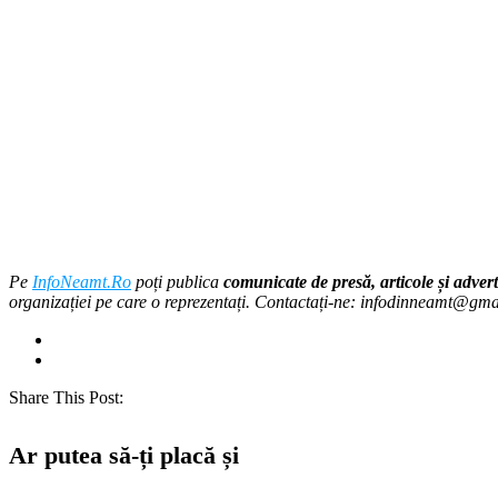
Pe
InfoNeamt.Ro
poți publica
comunicate de presă, articole și advert
organizației pe care o reprezentați. Contactați-ne: infodinneamt@gm
Share This Post:
Ar putea să-ți placă și