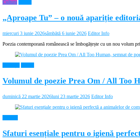
Cultura
Neamt
„Aproape Tu” – o nouă apariție editor
miercuri 3 iunie 2026
sâmbătă 6 iunie 2026
Editor Info
Poezia contemporană românească se îmbogățește cu un nou volum prin 
Educație
Neamt
Volumul de poezie Prea Om / All Too 
duminică 22 martie 2026
luni 23 martie 2026
Editor Info
Diverse
Sfaturi esențiale pentru o igienă perf