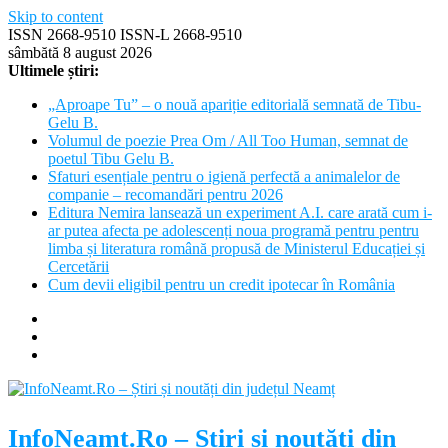
Skip to content
ISSN 2668-9510 ISSN-L 2668-9510
sâmbătă 8 august 2026
Ultimele știri:
„Aproape Tu” – o nouă apariție editorială semnată de Tibu-
Gelu B.
Volumul de poezie Prea Om / All Too Human, semnat de
poetul Tibu Gelu B.
Sfaturi esențiale pentru o igienă perfectă a animalelor de
companie – recomandări pentru 2026
Editura Nemira lansează un experiment A.I. care arată cum i-
ar putea afecta pe adolescenți noua programă pentru pentru
limba și literatura română propusă de Ministerul Educației și
Cercetării
Cum devii eligibil pentru un credit ipotecar în România
InfoNeamt.Ro – Știri și noutăți din