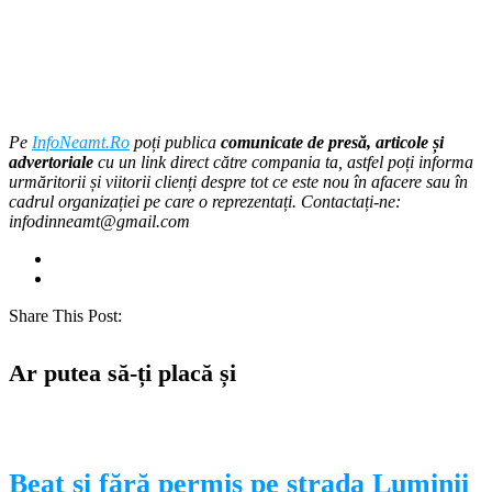
Pe
InfoNeamt.Ro
poți publica
comunicate de presă, articole și
advertoriale
cu un link direct către compania ta, astfel poți informa
urmăritorii și viitorii clienți despre tot ce este nou în afacere sau în
cadrul organizației pe care o reprezentați. Contactați-ne:
infodinneamt@gmail.com
Share This Post:
Ar putea să-ți placă și
Beat și fără permis pe strada Luminii