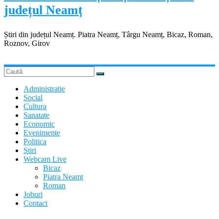
județul Neamț
Știri din județul Neamț. Piatra Neamț, Târgu Neamț, Bicaz, Roman,
Roznov, Girov
Administratie
Social
Cultura
Sanatate
Economic
Evenimente
Politica
Stiri
Webcam Live
Bicaz
Piatra Neamt
Roman
Joburi
Contact