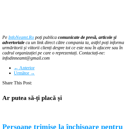
Pe
InfoNeamt.Ro
poți publica
comunicate de presă, articole și
advertoriale
cu un link direct către compania ta, astfel poți informa
urmăritorii și viitorii clienți despre tot ce este nou în afacere sau în
cadrul organizației pe care o reprezentați. Contactați-ne:
infodinneamt@gmail.com
← Anterior
Următor →
Share This Post:
Ar putea să-ți placă și
Persoane trimise la închisoare pentru