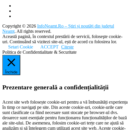
Copyright © 2026
InfoNeamt.Ro – Știri și noutăți din județul
Neamț
. All rights reserved.
Această pagină, în contextul prestării de servicii, foloseşte cookie-
uri. Continuând să vizitezi site-ul, ești de acord cu folosirea lor.
Setari Cookie
ACCEPT
Citeste
Politica de Confidentialitate & Securitate
Închide
Prezentare generală a confidențialității
Acest site web folosește cookie-uri pentru a vă îmbunătăți experiența
în timp ce navigați pe site. Din aceste cookie-uri, cookie-urile care
sunt clasificate ca fiind necesare sunt stocate pe browser-ul dvs.
deoarece sunt esențiale pentru funcționarea funcționalităților de bază
ale site-ului. De asemenea, folosim cookie-uri terțe care ne ajută să
analizăm și să înțelegem cum utilizați acest site web. Aceste cookie-