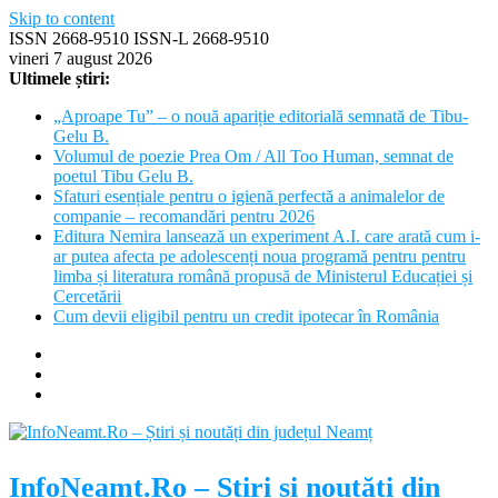
Skip to content
ISSN 2668-9510 ISSN-L 2668-9510
vineri 7 august 2026
Ultimele știri:
„Aproape Tu” – o nouă apariție editorială semnată de Tibu-
Gelu B.
Volumul de poezie Prea Om / All Too Human, semnat de
poetul Tibu Gelu B.
Sfaturi esențiale pentru o igienă perfectă a animalelor de
companie – recomandări pentru 2026
Editura Nemira lansează un experiment A.I. care arată cum i-
ar putea afecta pe adolescenți noua programă pentru pentru
limba și literatura română propusă de Ministerul Educației și
Cercetării
Cum devii eligibil pentru un credit ipotecar în România
InfoNeamt.Ro – Știri și noutăți din