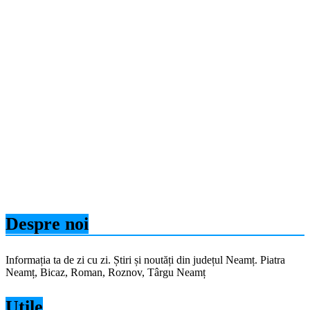
Despre noi
Informația ta de zi cu zi. Știri și noutăți din județul Neamț. Piatra
Neamț, Bicaz, Roman, Roznov, Târgu Neamț
Utile