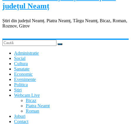
județul Neamț
Știri din județul Neamț. Piatra Neamț, Târgu Neamț, Bicaz, Roman,
Roznov, Girov
Administratie
Social
Cultura
Sanatate
Economic
Evenimente
Politica
Stiri
Webcam Live
Bicaz
Piatra Neamt
Roman
Joburi
Contact