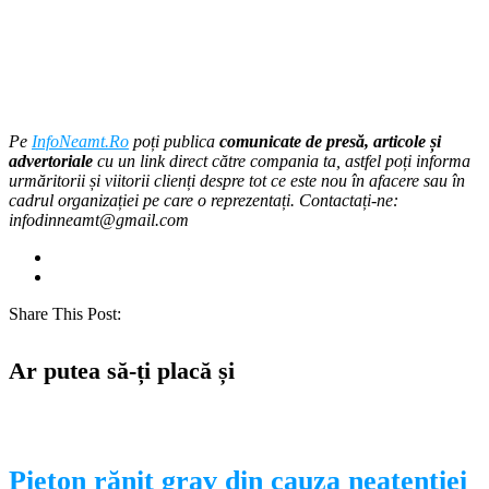
Pe
InfoNeamt.Ro
poți publica
comunicate de presă, articole și
advertoriale
cu un link direct către compania ta, astfel poți informa
urmăritorii și viitorii clienți despre tot ce este nou în afacere sau în
cadrul organizației pe care o reprezentați. Contactați-ne:
infodinneamt@gmail.com
Share This Post:
Ar putea să-ți placă și
Pieton rănit grav din cauza neatenției