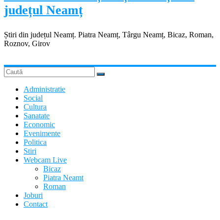
județul Neamț
Știri din județul Neamț. Piatra Neamț, Târgu Neamț, Bicaz, Roman,
Roznov, Girov
Administratie
Social
Cultura
Sanatate
Economic
Evenimente
Politica
Stiri
Webcam Live
Bicaz
Piatra Neamt
Roman
Joburi
Contact