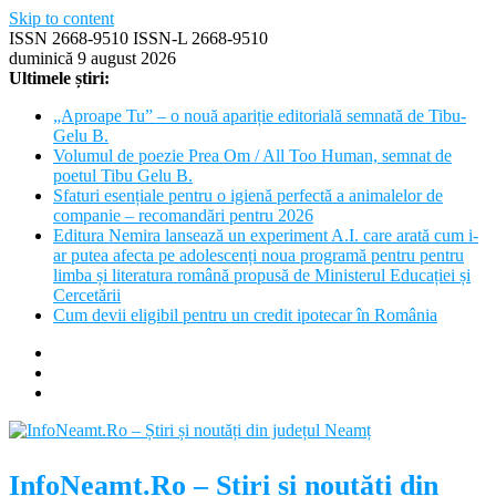
Skip to content
ISSN 2668-9510 ISSN-L 2668-9510
duminică 9 august 2026
Ultimele știri:
„Aproape Tu” – o nouă apariție editorială semnată de Tibu-
Gelu B.
Volumul de poezie Prea Om / All Too Human, semnat de
poetul Tibu Gelu B.
Sfaturi esențiale pentru o igienă perfectă a animalelor de
companie – recomandări pentru 2026
Editura Nemira lansează un experiment A.I. care arată cum i-
ar putea afecta pe adolescenți noua programă pentru pentru
limba și literatura română propusă de Ministerul Educației și
Cercetării
Cum devii eligibil pentru un credit ipotecar în România
InfoNeamt.Ro – Știri și noutăți din