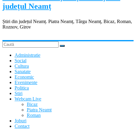
județul Neamț
Știri din județul Neamț. Piatra Neamț, Târgu Neamț, Bicaz, Roman,
Roznov, Girov
Administratie
Social
Cultura
Sanatate
Economic
Evenimente
Politica
Stiri
Webcam Live
Bicaz
Piatra Neamt
Roman
Joburi
Contact