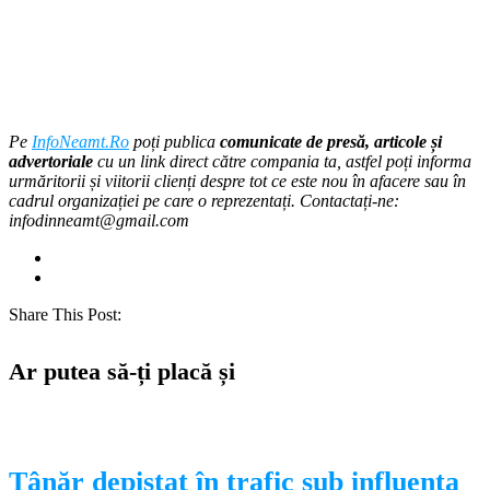
Pe
InfoNeamt.Ro
poți publica
comunicate de presă, articole și
advertoriale
cu un link direct către compania ta, astfel poți informa
urmăritorii și viitorii clienți despre tot ce este nou în afacere sau în
cadrul organizației pe care o reprezentați. Contactați-ne:
infodinneamt@gmail.com
Share This Post:
Ar putea să-ți placă și
Tânăr depistat în trafic sub influența