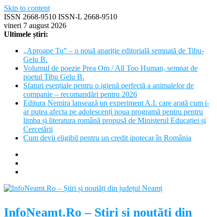
Skip to content
ISSN 2668-9510 ISSN-L 2668-9510
vineri 7 august 2026
Ultimele știri:
„Aproape Tu” – o nouă apariție editorială semnată de Tibu-
Gelu B.
Volumul de poezie Prea Om / All Too Human, semnat de
poetul Tibu Gelu B.
Sfaturi esențiale pentru o igienă perfectă a animalelor de
companie – recomandări pentru 2026
Editura Nemira lansează un experiment A.I. care arată cum i-
ar putea afecta pe adolescenți noua programă pentru pentru
limba și literatura română propusă de Ministerul Educației și
Cercetării
Cum devii eligibil pentru un credit ipotecar în România
InfoNeamt.Ro – Știri și noutăți din