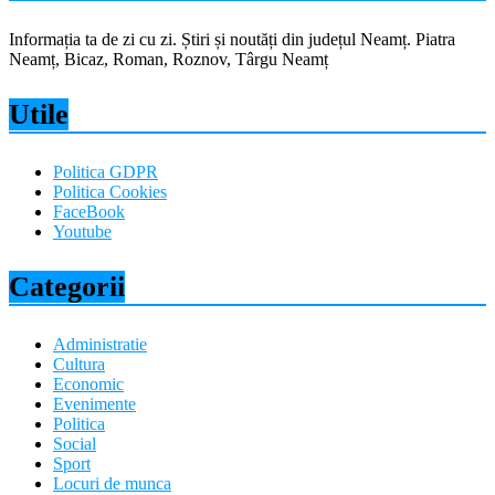
Informația ta de zi cu zi. Știri și noutăți din județul Neamț. Piatra
Neamț, Bicaz, Roman, Roznov, Târgu Neamț
Utile
Politica GDPR
Politica Cookies
FaceBook
Youtube
Categorii
Administratie
Cultura
Economic
Evenimente
Politica
Social
Sport
Locuri de munca