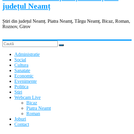
județul Neamț
Știri din județul Neamț. Piatra Neamț, Târgu Neamț, Bicaz, Roman,
Roznov, Girov
Administratie
Social
Cultura
Sanatate
Economic
Evenimente
Politica
Stiri
Webcam Live
Bicaz
Piatra Neamt
Roman
Joburi
Contact