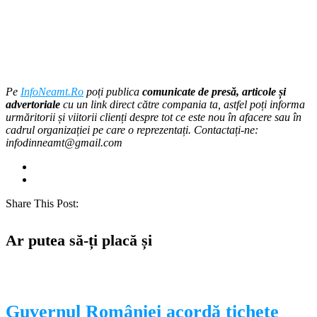
Pe
InfoNeamt.Ro
poți publica
comunicate de presă, articole și
advertoriale
cu un link direct către compania ta, astfel poți informa
urmăritorii și viitorii clienți despre tot ce este nou în afacere sau în
cadrul organizației pe care o reprezentați. Contactați-ne:
infodinneamt@gmail.com
Share This Post:
Ar putea să-ți placă și
Guvernul României acordă tichete