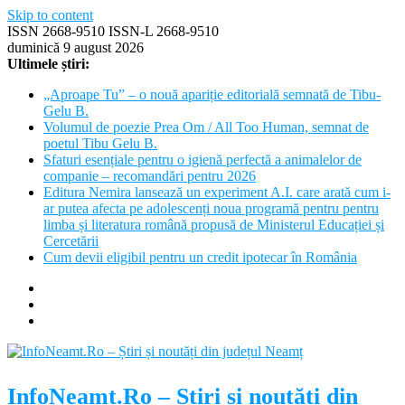
Skip to content
ISSN 2668-9510 ISSN-L 2668-9510
duminică 9 august 2026
Ultimele știri:
„Aproape Tu” – o nouă apariție editorială semnată de Tibu-
Gelu B.
Volumul de poezie Prea Om / All Too Human, semnat de
poetul Tibu Gelu B.
Sfaturi esențiale pentru o igienă perfectă a animalelor de
companie – recomandări pentru 2026
Editura Nemira lansează un experiment A.I. care arată cum i-
ar putea afecta pe adolescenți noua programă pentru pentru
limba și literatura română propusă de Ministerul Educației și
Cercetării
Cum devii eligibil pentru un credit ipotecar în România
InfoNeamt.Ro – Știri și noutăți din