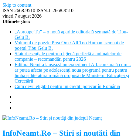
Skip to content
ISSN 2668-9510 ISSN-L 2668-9510
vineri 7 august 2026
Ultimele știri:
„Aproape Tu” – o nouă apariție editorială semnată de Tibu-
Gelu B.
Volumul de poezie Prea Om / All Too Human, semnat de
poetul Tibu Gelu B.
Sfaturi esențiale pentru o igienă perfectă a animalelor de
companie – recomandări pentru 2026
Editura Nemira lansează un experiment A.I. care arată cum i-
ar putea afecta pe adolescenți noua programă pentru pentru
limba și literatura română propusă de Ministerul Educației și
Cercetării
Cum devii eligibil pentru un credit ipotecar în România
InfoNeamt.Ro – Știri și noutăți din