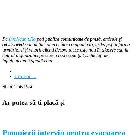
Pe
InfoNeamt.Ro
poți publica
comunicate de presă, articole și
advertoriale
cu un link direct către compania ta, astfel poți informa
urmăritorii și viitorii clienți despre tot ce este nou în afacere sau în
cadrul organizației pe care o reprezentați. Contactați-ne:
infodinneamt@gmail.com
Următor →
Share This Post:
Ar putea să-ți placă și
Pompierii intervin pentru evacuarea