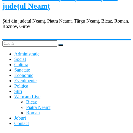
județul Neamț
Știri din județul Neamț. Piatra Neamț, Târgu Neamț, Bicaz, Roman,
Roznov, Girov
Administratie
Social
Cultura
Sanatate
Economic
Evenimente
Politica
Stiri
Webcam Live
Bicaz
Piatra Neamt
Roman
Joburi
Contact