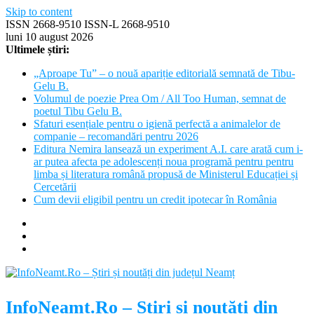
Skip to content
ISSN 2668-9510 ISSN-L 2668-9510
luni 10 august 2026
Ultimele știri:
„Aproape Tu” – o nouă apariție editorială semnată de Tibu-
Gelu B.
Volumul de poezie Prea Om / All Too Human, semnat de
poetul Tibu Gelu B.
Sfaturi esențiale pentru o igienă perfectă a animalelor de
companie – recomandări pentru 2026
Editura Nemira lansează un experiment A.I. care arată cum i-
ar putea afecta pe adolescenți noua programă pentru pentru
limba și literatura română propusă de Ministerul Educației și
Cercetării
Cum devii eligibil pentru un credit ipotecar în România
InfoNeamt.Ro – Știri și noutăți din