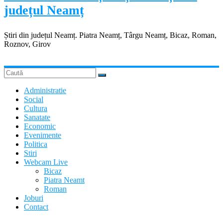
județul Neamț
Știri din județul Neamț. Piatra Neamț, Târgu Neamț, Bicaz, Roman,
Roznov, Girov
Administratie
Social
Cultura
Sanatate
Economic
Evenimente
Politica
Stiri
Webcam Live
Bicaz
Piatra Neamt
Roman
Joburi
Contact