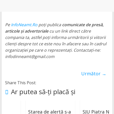
Neamț,
Bicaz,
Roman,
Roznov,
Pe
InfoNeamt.Ro
poți publica
comunicate de presă,
Girov
articole și advertoriale
cu un link direct către
compania ta, astfel poți informa urmăritorii și viitorii
clienți despre tot ce este nou în afacere sau în cadrul
organizației pe care o reprezentați. Contactați-ne:
infodinneamt@gmail.com
Următor →
Share This Post:
Ar putea să-ți placă și
Starea de alertă s-a
SJU Piatra Neamț