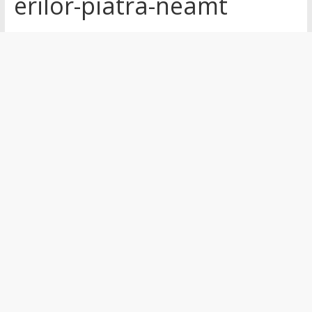
erilor-piatra-neamt
și
noutăți
din
județul
Neamț
Știri
din
județul
Neamț.
Piatra
Neamț,
Târgu