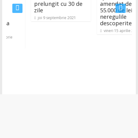
prelungit cu 30 de
amendat de ISU c
zile
55.000 de lei pent
neregulile
joi 9 septembrie 2021
descoperite
vineri 15 aprilie 2022
e