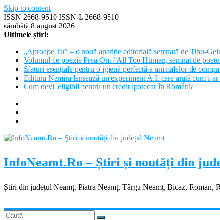
Skip to content
ISSN 2668-9510 ISSN-L 2668-9510
sâmbătă 8 august 2026
Ultimele știri:
„Aproape Tu” – o nouă apariție editorială semnată de Tibu-Gel
Volumul de poezie Prea Om / All Too Human, semnat de poetu
Sfaturi esențiale pentru o igienă perfectă a animalelor de com
Editura Nemira lansează un experiment A.I. care arată cum i-ar 
Cum devii eligibil pentru un credit ipotecar în România
InfoNeamt.Ro – Știri și noutăți din ju
Știri din județul Neamț. Piatra Neamț, Târgu Neamț, Bicaz, Roman, 