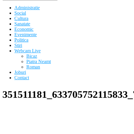
Administratie
Social
Cultura
Sanatate
Economic
Evenimente
Politica
Stiri
Webcam Live
Bicaz
Piatra Neamt
Roman
Joburi
Contact
351511181_633705752115833_