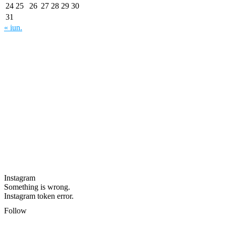
24
25
26
27
28
29
30
31
« iun.
Instagram
Something is wrong.
Instagram token error.
Follow