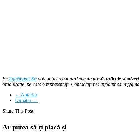
Pe
InfoNeamt.Ro
poți publica
comunicate de presă, articole și advert
organizației pe care o reprezentați. Contactați-ne: infodinneamt@gm
← Anterior
Următor →
Share This Post:
Ar putea să-ți placă și