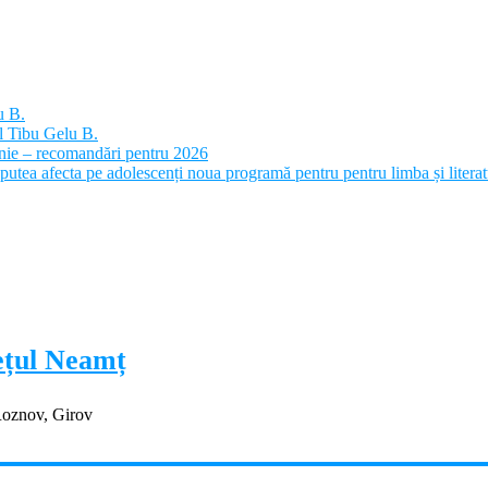
u B.
l Tibu Gelu B.
panie – recomandări pentru 2026
putea afecta pe adolescenți noua programă pentru pentru limba și litera
dețul Neamț
Roznov, Girov