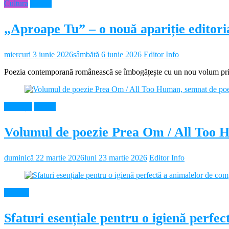
Cultura
Neamt
„Aproape Tu” – o nouă apariție editor
miercuri 3 iunie 2026
sâmbătă 6 iunie 2026
Editor Info
Poezia contemporană românească se îmbogățește cu un nou volum prin 
Educație
Neamt
Volumul de poezie Prea Om / All Too 
duminică 22 martie 2026
luni 23 martie 2026
Editor Info
Diverse
Sfaturi esențiale pentru o igienă perf