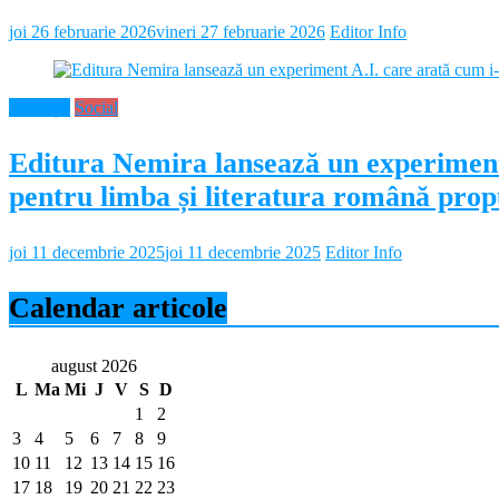
joi 26 februarie 2026
vineri 27 februarie 2026
Editor Info
Educație
Social
Editura Nemira lansează un experiment
pentru limba și literatura română propu
joi 11 decembrie 2025
joi 11 decembrie 2025
Editor Info
Calendar articole
august 2026
L
Ma
Mi
J
V
S
D
1
2
3
4
5
6
7
8
9
10
11
12
13
14
15
16
17
18
19
20
21
22
23