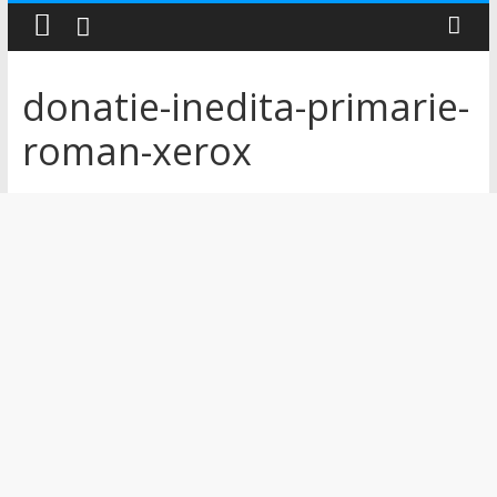
–
Știri
donatie-inedita-primarie-
roman-xerox
și
noutăți
din
județul
Neamț
Știri
din