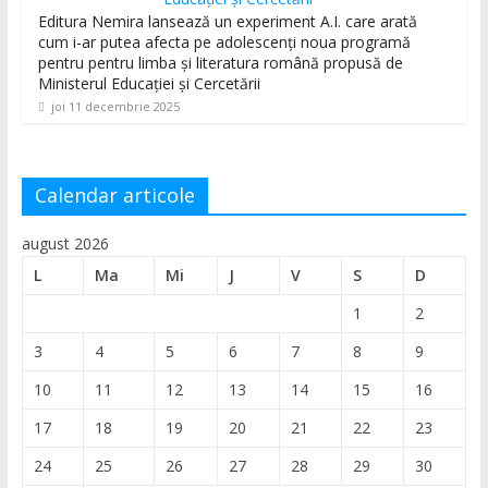
Editura Nemira lansează un experiment A.I. care arată
cum i-ar putea afecta pe adolescenți noua programă
pentru pentru limba și literatura română propusă de
Ministerul Educației și Cercetării
joi 11 decembrie 2025
Calendar articole
august 2026
L
Ma
Mi
J
V
S
D
1
2
3
4
5
6
7
8
9
10
11
12
13
14
15
16
17
18
19
20
21
22
23
24
25
26
27
28
29
30