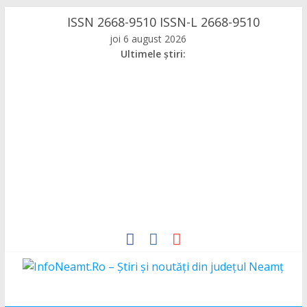
Skip
ISSN 2668-9510 ISSN-L 2668-9510
to
joi 6 august 2026
content
Ultimele știri:
InfoNeamt.Ro