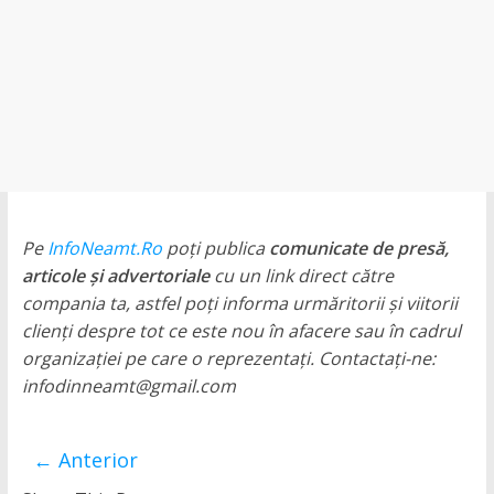
județul
Neamț.
Piatra
Neamț,
Târgu
Neamț,
Bicaz,
Roman,
Roznov,
Pe
InfoNeamt.Ro
poți publica
comunicate de presă,
Girov
articole și advertoriale
cu un link direct către
compania ta, astfel poți informa urmăritorii și viitorii
clienți despre tot ce este nou în afacere sau în cadrul
organizației pe care o reprezentați. Contactați-ne:
infodinneamt@gmail.com
← Anterior