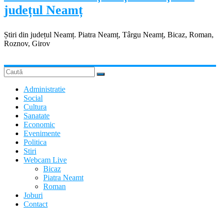
județul Neamț
Știri din județul Neamț. Piatra Neamț, Târgu Neamț, Bicaz, Roman,
Roznov, Girov
Administratie
Social
Cultura
Sanatate
Economic
Evenimente
Politica
Stiri
Webcam Live
Bicaz
Piatra Neamt
Roman
Joburi
Contact