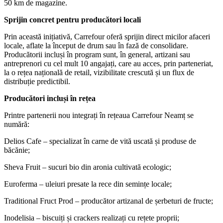
50 km de magazine.
Sprijin concret pentru producători locali
Prin această inițiativă, Carrefour oferă sprijin direct micilor afaceri
locale, aflate la început de drum sau în fază de consolidare.
Producătorii incluși în program sunt, în general, artizani sau
antreprenori cu cel mult 10 angajați, care au acces, prin parteneriat,
la o rețea națională de retail, vizibilitate crescută și un flux de
distribuție predictibil.
Producători incluși în rețea
Printre partenerii nou integrați în rețeaua Carrefour Neamț se
numără:
Delios Cafe – specializat în carne de vită uscată și produse de
băcănie;
Sheva Fruit – sucuri bio din aronia cultivată ecologic;
Euroferma – uleiuri presate la rece din semințe locale;
Traditional Fruct Prod – producător artizanal de șerbeturi de fructe;
Inodelisia – biscuiți și crackers realizați cu rețete proprii;