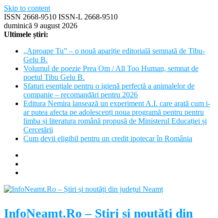
Skip to content
ISSN 2668-9510 ISSN-L 2668-9510
duminică 9 august 2026
Ultimele știri:
„Aproape Tu” – o nouă apariție editorială semnată de Tibu-
Gelu B.
Volumul de poezie Prea Om / All Too Human, semnat de
poetul Tibu Gelu B.
Sfaturi esențiale pentru o igienă perfectă a animalelor de
companie – recomandări pentru 2026
Editura Nemira lansează un experiment A.I. care arată cum i-
ar putea afecta pe adolescenți noua programă pentru pentru
limba și literatura română propusă de Ministerul Educației și
Cercetării
Cum devii eligibil pentru un credit ipotecar în România
InfoNeamt.Ro – Știri și noutăți din