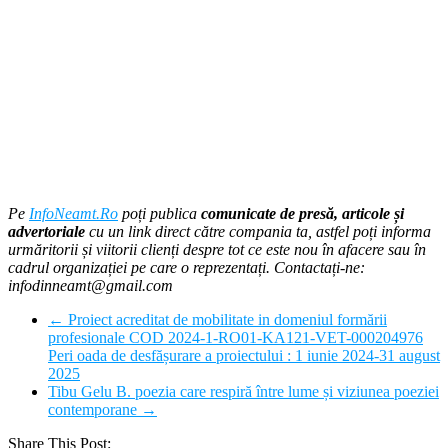
Pe
InfoNeamt.Ro
poți publica
comunicate de presă, articole și
advertoriale
cu un link direct către compania ta, astfel poți informa
urmăritorii și viitorii clienți despre tot ce este nou în afacere sau în
cadrul organizației pe care o reprezentați. Contactați-ne:
infodinneamt@gmail.com
←
Proiect acreditat de mobilitate in domeniul formării
profesionale COD 2024-1-RO01-KA121-VET-000204976
Peri oada de desfășurare a proiectului : 1 iunie 2024-31 august
2025
Tibu Gelu B. poezia care respiră între lume și viziunea poeziei
contemporane
→
Share This Post: