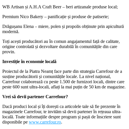
WB Artisan și A.H.A Craft Beer – beri artizanale produse local;
Premium Nico Bakery – panificație și produse de patiserie;
Drăgușanu Elena – miere, polen și propolis obținute prin apicultură
modernă.
Toți acești producători au în comun angajamentul față de calitate,
origine controlată și dezvoltare durabilă în comunitățile din care
provin.
Investiție în economie locală
Proiectul de la Piatra Neamț face parte din strategia Carrefour de a
susține producătorii și comunitățile locale. La nivel național,
Carrefour colaborează cu peste 1.500 de furnizori locali, dintre care
peste 600 sunt ultra-locali, aflați la mai puțin de 50 km de magazine.
Vrei să devii partener Carrefour?
Dacă produci local și îți dorești ca articolele tale să fie prezente în
magazinele Carrefour, te invităm să devii partener în rețeaua ultra-
locală. Toate informațiile despre program și pașii de înscriere sunt
disponibile pe
www.carrefour.ro
.