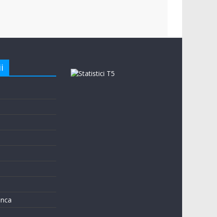
i
e
unca