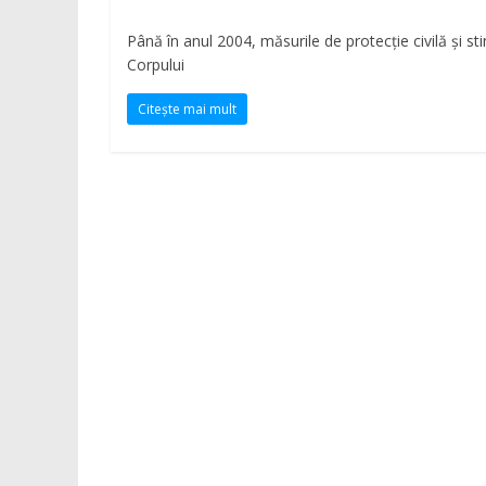
județul
Neamț
Până în anul 2004, măsurile de protecție civilă și st
Corpului
Știri
Citește mai mult
din
județul
Neamț.
Piatra
Neamț,
Târgu
Neamț,
Bicaz,
Roman,
Roznov,
Girov