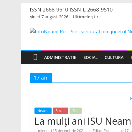
Skip
ISSN 2668-9510 ISSN-L 2668-9510
to
vineri 7 august 2026
Ultimele știri:
content
InfoNeamt.Ro
–
ADMINISTRATIE
SOCIAL
CULTURA
Știri
17 ani
și
noutăți
din
Neamt
Social
Stiri
La mulți ani ISU Neamț!
miercuri 15 decembrie 2021
Editor Eka
17 a