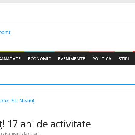
SANATATE
ECONOMIC
EVENIMENTE
POLITICA
STIRI
Foto: ISU Neamț
 17 ani de activitate
,
,
ni
isu neamt
la datorie