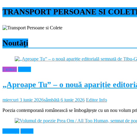
TRANSPORT PERSOANE SI COLET
Noutăți
Cultura
Neamt
„Aproape Tu” – o nouă apariție editor
miercuri 3 iunie 2026
sâmbătă 6 iunie 2026
Editor Info
Poezia contemporană românească se îmbogățește cu un nou volum prin 
Educație
Neamt