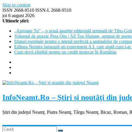
Skip to content
ISSN 2668-9510 ISSN-L 2668-9510
joi 6 august 2026
Ultimele știri:
„Aproape Tu” – o nouă apariție editorială semnată de Tibu-Gel
Volumul de poezie Prea Om / All Too Human, semnat de poetu
Sfaturi esențiale pentru o igienă perfectă a animalelor de com
Editura Nemira lansează un experiment A.I. care arată cum i-ar 
Cum devii eligibil pentru un credit ipotecar în România
InfoNeamt.Ro – Știri și noutăți din ju
Știri din județul Neamț. Piatra Neamț, Târgu Neamț, Bicaz, Roman, 