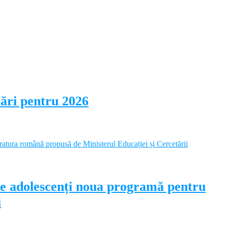
dări pentru 2026
pe adolescenți noua programă pentru
i