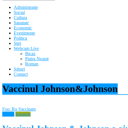
Administratie
Social
Cultura
Sanatate
Economic
Evenimente
Politica
Stiri
Webcam Live
Bicaz
Piatra Neamt
Roman
Joburi
Contact
Vaccinul Johnson&Johnson
Foo: Ro Vaccinare
Neamt
Sanatate