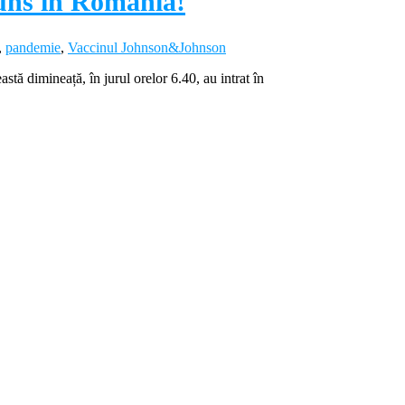
uns în România!
,
pandemie
,
Vaccinul Johnson&Johnson
ă dimineață, în jurul orelor 6.40, au intrat în