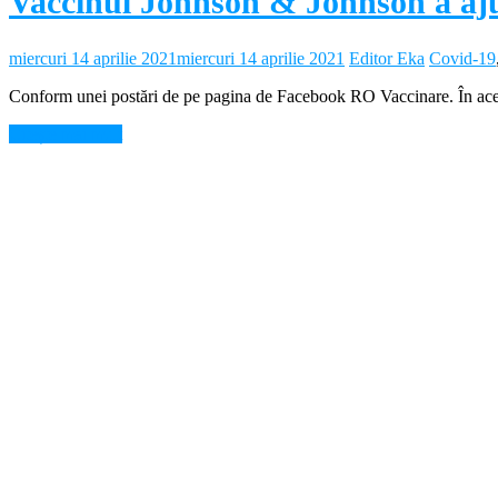
Vaccinul Johnson & Johnson a aj
miercuri 14 aprilie 2021
miercuri 14 aprilie 2021
Editor Eka
Covid-19
Conform unei postări de pe pagina de Facebook RO Vaccinare. În aceast
Citește mai mult