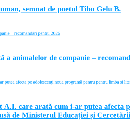
Human, semnat de poetul Tibu Gelu B.
ectă a animalelor de companie – recoman
 A.I. care arată cum i-ar putea afecta 
să de Ministerul Educației și Cercetări