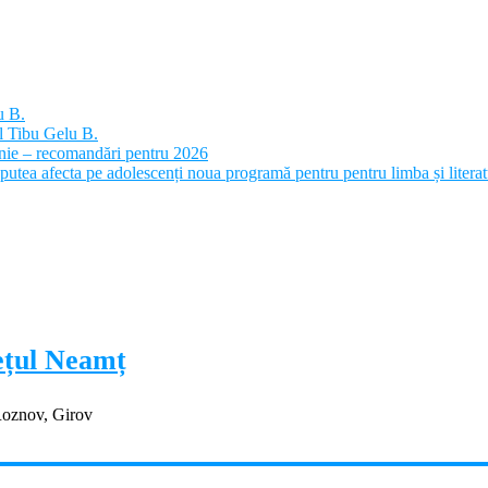
u B.
l Tibu Gelu B.
panie – recomandări pentru 2026
putea afecta pe adolescenți noua programă pentru pentru limba și litera
dețul Neamț
Roznov, Girov