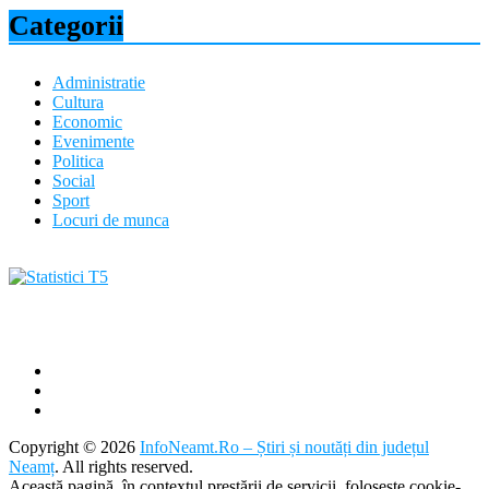
Categorii
Administratie
Cultura
Economic
Evenimente
Politica
Social
Sport
Locuri de munca
Copyright © 2026
InfoNeamt.Ro – Știri și noutăți din județul
Neamț
. All rights reserved.
Această pagină, în contextul prestării de servicii, foloseşte cookie-