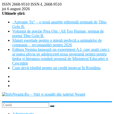
Skip
ISSN 2668-9510 ISSN-L 2668-9510
to
joi 6 august 2026
content
Ultimele știri:
„Aproape Tu” – o nouă apariție editorială semnată de Tibu-
Gelu B.
Volumul de poezie Prea Om / All Too Human, semnat de
poetul Tibu Gelu B.
Sfaturi esențiale pentru o igienă perfectă a animalelor de
companie – recomandări pentru 2026
Editura Nemira lansează un experiment A.I. care arată cum i-
ar putea afecta pe adolescenți noua programă pentru pentru
limba și literatura română propusă de Ministerul Educației și
Cercetării
Cum devii eligibil pentru un credit ipotecar în România
InfoNeamt.Ro
Administratie