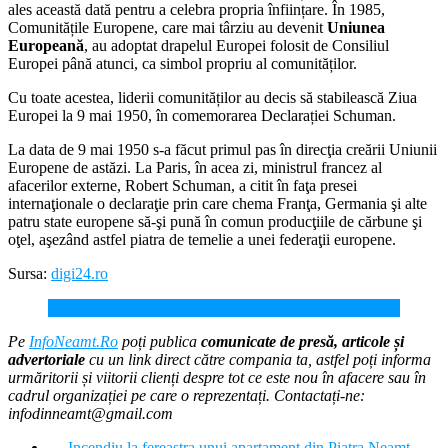
ales această dată pentru a celebra propria înființare. În 1985,
Comunitățile Europene, care mai târziu au devenit
Uniunea
Europeană
, au adoptat drapelul Europei folosit de Consiliul
Europei până atunci, ca simbol propriu al comunităților.
Cu toate acestea, liderii comunităților au decis să stabilească Ziua
Europei la 9 mai 1950, în comemorarea Declarației Schuman.
La data de 9 mai 1950 s-a făcut primul pas în direcţia creării Uniunii
Europene de astăzi. La Paris, în acea zi, ministrul francez al
afacerilor externe, Robert Schuman, a citit în faţa presei
internaţionale o declaraţie prin care chema Franţa, Germania şi alte
patru state europene să-şi pună în comun producţiile de cărbune şi
oţel, aşezând astfel piatra de temelie a unei federaţii europene.
Sursa:
digi24.ro
Astăzi, 9 mai, zi cu tripla semnificație!
Pe
InfoNeamt.Ro
poți publica
comunicate de presă, articole și
advertoriale
cu un link direct către compania ta, astfel poți informa
urmăritorii și viitorii clienți despre tot ce este nou în afacere sau în
cadrul organizației pe care o reprezentați. Contactați-ne:
infodinneamt@gmail.com
←
Incendiu la fereastra unui apartament din Piatra Neamț