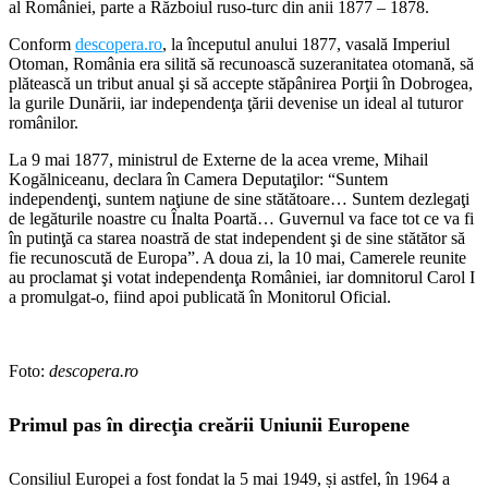
al României, parte a Războiul ruso-turc din anii 1877 – 1878.
Conform
descopera.ro
, la începutul anului 1877, vasală Imperiul
Otoman, România era silită să recunoască suzeranitatea otomană, să
plătească un tribut anual şi să accepte stăpânirea Porţii în Dobrogea,
la gurile Dunării, iar independenţa ţării devenise un ideal al tuturor
românilor.
La 9 mai 1877, ministrul de Externe de la acea vreme, Mihail
Kogălniceanu, declara în Camera Deputaţilor: “Suntem
independenţi, suntem naţiune de sine stătătoare… Suntem dezlegaţi
de legăturile noastre cu Înalta Poartă… Guvernul va face tot ce va fi
în putinţă ca starea noastră de stat independent şi de sine stătător să
fie recunoscută de Europa”. A doua zi, la 10 mai, Camerele reunite
au proclamat şi votat independenţa României, iar domnitorul Carol I
a promulgat-o, fiind apoi publicată în Monitorul Oficial.
Foto:
descopera.ro
Primul pas în direcţia creării Uniunii Europene
Consiliul Europei a fost fondat la 5 mai 1949, și astfel, în 1964 a