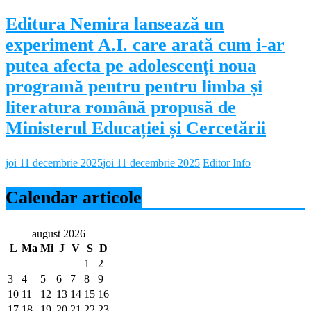
Editura Nemira lansează un
experiment A.I. care arată cum i-ar
putea afecta pe adolescenți noua
programă pentru pentru limba și
literatura română propusă de
Ministerul Educației și Cercetării
joi 11 decembrie 2025
joi 11 decembrie 2025
Editor Info
Calendar articole
august 2026
L
Ma
Mi
J
V
S
D
1
2
3
4
5
6
7
8
9
10
11
12
13
14
15
16
17
18
19
20
21
22
23