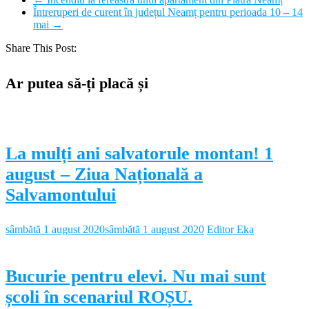
Întreruperi de curent în județul Neamț pentru perioada 10 – 14
mai
→
Share This Post:
Ar putea să-ți placă și
La mulți ani salvatorule montan! 1
august – Ziua Națională a
Salvamontului
sâmbătă 1 august 2020
sâmbătă 1 august 2020
Editor Eka
Bucurie pentru elevi. Nu mai sunt
școli în scenariul ROȘU.