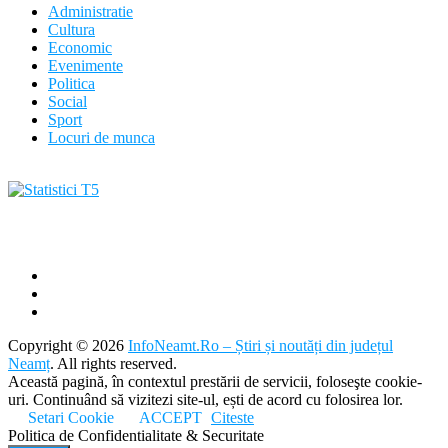
Administratie
Cultura
Economic
Evenimente
Politica
Social
Sport
Locuri de munca
Copyright © 2026
InfoNeamt.Ro – Știri și noutăți din județul
Neamț
. All rights reserved.
Această pagină, în contextul prestării de servicii, foloseşte cookie-
uri. Continuând să vizitezi site-ul, ești de acord cu folosirea lor.
Setari Cookie
ACCEPT
Citeste
Politica de Confidentialitate & Securitate