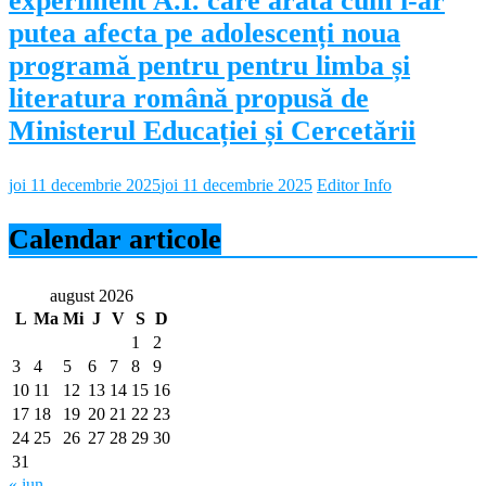
experiment A.I. care arată cum i-ar
putea afecta pe adolescenți noua
programă pentru pentru limba și
literatura română propusă de
Ministerul Educației și Cercetării
joi 11 decembrie 2025
joi 11 decembrie 2025
Editor Info
Calendar articole
august 2026
L
Ma
Mi
J
V
S
D
1
2
3
4
5
6
7
8
9
10
11
12
13
14
15
16
17
18
19
20
21
22
23
24
25
26
27
28
29
30
31
« iun.