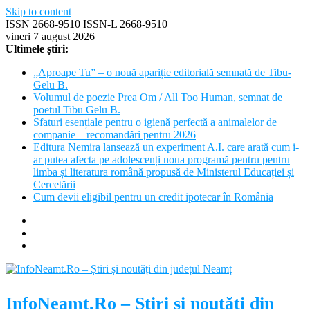
Skip to content
ISSN 2668-9510 ISSN-L 2668-9510
vineri 7 august 2026
Ultimele știri:
„Aproape Tu” – o nouă apariție editorială semnată de Tibu-
Gelu B.
Volumul de poezie Prea Om / All Too Human, semnat de
poetul Tibu Gelu B.
Sfaturi esențiale pentru o igienă perfectă a animalelor de
companie – recomandări pentru 2026
Editura Nemira lansează un experiment A.I. care arată cum i-
ar putea afecta pe adolescenți noua programă pentru pentru
limba și literatura română propusă de Ministerul Educației și
Cercetării
Cum devii eligibil pentru un credit ipotecar în România
InfoNeamt.Ro – Știri și noutăți din