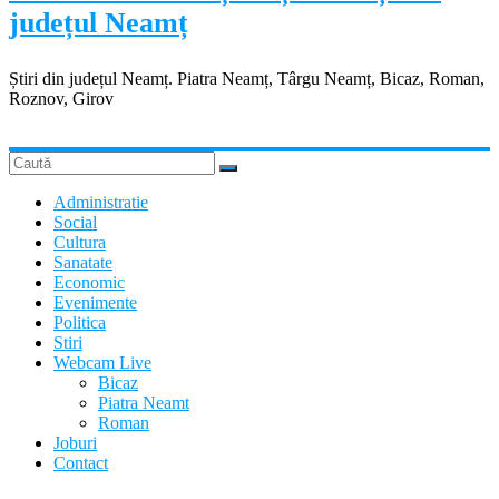
județul Neamț
Știri din județul Neamț. Piatra Neamț, Târgu Neamț, Bicaz, Roman,
Roznov, Girov
Administratie
Social
Cultura
Sanatate
Economic
Evenimente
Politica
Stiri
Webcam Live
Bicaz
Piatra Neamt
Roman
Joburi
Contact