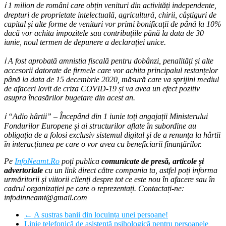
ℹ️
1 milion de români care obțin venituri din activități independente,
drepturi de proprietate intelectuală, agricultură, chirii, câștiguri de
capital și alte forme de venituri vor primi bonificații de până la 10%
dacă vor achita impozitele sau contribuțiile până la data de 30
iunie, noul termen de depunere a declarației unice.
ℹ️
A fost aprobată amnistia fiscală pentru dobânzi, penalități și alte
accesorii datorate de firmele care vor achita principalul restanțelor
până la data de 15 decembrie 2020, măsură care va sprijini mediul
de afaceri lovit de criza COVID-19 și va avea un efect pozitiv
asupra încasărilor bugetare din acest an.
ℹ️
“Adio hârtii” – Începând din 1 iunie toți angajații Ministerului
Fondurilor Europene și ai structurilor aflate în subordine au
obligația de a folosi exclusiv sistemul digital și de a renunța la hârtii
în interacțiunea pe care o vor avea cu beneficiarii finanțărilor.
Pe
InfoNeamt.Ro
poți publica
comunicate de presă, articole și
advertoriale
cu un link direct către compania ta, astfel poți informa
urmăritorii și viitorii clienți despre tot ce este nou în afacere sau în
cadrul organizației pe care o reprezentați. Contactați-ne:
infodinneamt@gmail.com
←
A sustras banii din locuința unei persoane!
Linie telefonică de asistență psihologică pentru persoanele