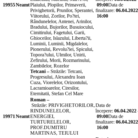
19955
Neamt
Plaiului, Plopilor, Primaverii,
09:00
Data de
Privighetorii, Prunilor, Sperantei,
finalizare:
06.04.2022
Viitorului, Zorilor, Po?tei,
16:00
Rândunelelor, Antenei, Arinilor,
Bradului, Bujorilor, Busuiocului,
Cimitirului, Fagetului, Garii,
Ghioceilor, Islazului, Liberta?ii,
Luminii, Luminii, Migdalelor,
Pionerului, Revolu?iei, Spicului,
Topora?ului, Ulmilor, Unirii,
Zefirului, Morii, Rozmarinului,
Zambilelor, Rozelor
Tetcani –
Străzile: Tetcani,
Progresului, Alexandru Ioan
Cuza, Viorelelor, Orizontului,
Lacramioarelor, Ciresilor,
Eternitatii, Stefan Cel Mare
Roman –
Străzile: PRIVIGHETORILOR,
Data de
RINDUNELELOR,
începere:
06.04.2022 
19971
Neamt
ENERGIEI,
09:00
Data de
TURTURELELOR,
finalizare:
06.04.2022
PROF.DUMITRU
16:00
MARTINAS, TEIULUI