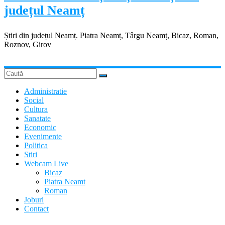
județul Neamț
Știri din județul Neamț. Piatra Neamț, Târgu Neamț, Bicaz, Roman,
Roznov, Girov
Administratie
Social
Cultura
Sanatate
Economic
Evenimente
Politica
Stiri
Webcam Live
Bicaz
Piatra Neamt
Roman
Joburi
Contact