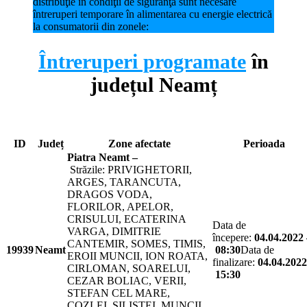
distribuţie în condiţii de siguranţă sunt necesare
întreruperi temporare în alimentarea cu energie electrică
la consumatorii din zonele:
Întreruperi programate
în
județul
Neamț
ID
Județ
Zone afectate
Perioada
Piatra Neamt –
Străzile: PRIVIGHETORII,
ARGES, TARANCUTA,
DRAGOS VODA,
FLORILOR, APELOR,
CRISULUI, ECATERINA
Data de
VARGA, DIMITRIE
începere:
04.04.2022 
CANTEMIR, SOMES, TIMIS,
19939
Neamt
08:30
Data de
EROII MUNCII, ION ROATA,
finalizare:
04.04.2022
CIRLOMAN, SOARELUI,
15:30
CEZAR BOLIAC, VERII,
STEFAN CEL MARE,
COZLEI, SILISTEI, MUNCII,