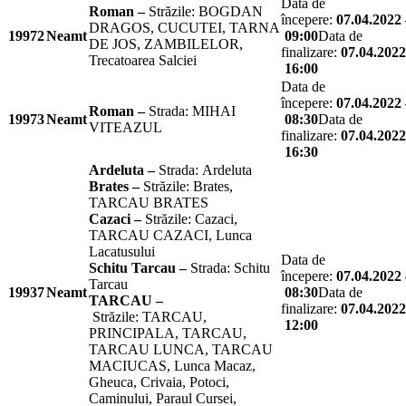
Data de
Roman –
Străzile: BOGDAN
începere:
07.04.2022 
DRAGOS, CUCUTEI, TARNA
19972
Neamt
09:00
Data de
DE JOS, ZAMBILELOR,
finalizare:
07.04.2022
Trecatoarea Salciei
16:00
Data de
începere:
07.04.2022 
Roman –
Strada: MIHAI
19973
Neamt
08:30
Data de
VITEAZUL
finalizare:
07.04.2022
16:30
Ardeluta –
Strada: Ardeluta
Brates –
Străzile: Brates,
TARCAU BRATES
Cazaci –
Străzile: Cazaci,
TARCAU CAZACI, Lunca
Lacatusului
Data de
Schitu Tarcau –
Strada: Schitu
începere:
07.04.2022 
Tarcau
19937
Neamt
08:30
Data de
TARCAU –
finalizare:
07.04.2022
Străzile: TARCAU,
12:00
PRINCIPALA, TARCAU,
TARCAU LUNCA, TARCAU
MACIUCAS, Lunca Macaz,
Gheuca, Crivaia, Potoci,
Caminului, Paraul Cursei,