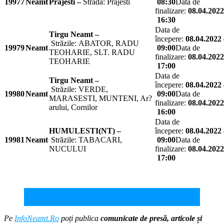
19977
Neamt
Prajesti –
Strada: Prajesti
08:30
Data de
finalizare:
08.04.2022
16:30
Data de
Tirgu Neamt –
începere:
08.04.2022 
Străzile: ABATOR, RADU
19979
Neamt
09:00
Data de
TEOHARIE, SLT. RADU
finalizare:
08.04.2022
TEOHARIE
17:00
Data de
Tirgu Neamt –
începere:
08.04.2022 
Străzile: VERDE,
19980
Neamt
09:00
Data de
MARASESTI, MUNTENI, Ar?
finalizare:
08.04.2022
arului, Cornilor
16:00
Data de
HUMULESTI(NT) –
începere:
08.04.2022 
19981
Neamt
Străzile: TABACARI,
09:00
Data de
NUCULUI
finalizare:
08.04.2022
17:00
Pană de curent în Piatra Neamț și în alte localități – 21 –
25 martie
Pe
InfoNeamt.Ro
poți publica
comunicate de presă, articole și