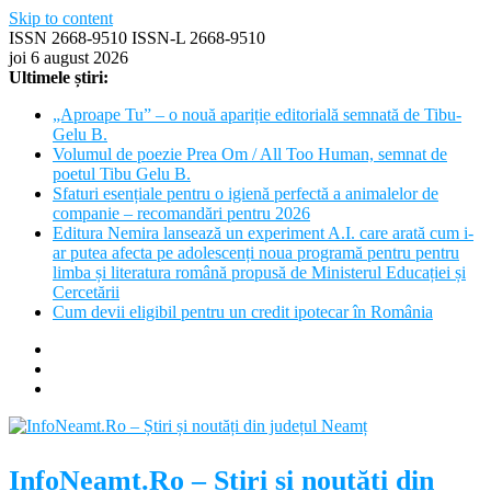
Skip to content
ISSN 2668-9510 ISSN-L 2668-9510
joi 6 august 2026
Ultimele știri:
„Aproape Tu” – o nouă apariție editorială semnată de Tibu-
Gelu B.
Volumul de poezie Prea Om / All Too Human, semnat de
poetul Tibu Gelu B.
Sfaturi esențiale pentru o igienă perfectă a animalelor de
companie – recomandări pentru 2026
Editura Nemira lansează un experiment A.I. care arată cum i-
ar putea afecta pe adolescenți noua programă pentru pentru
limba și literatura română propusă de Ministerul Educației și
Cercetării
Cum devii eligibil pentru un credit ipotecar în România
InfoNeamt.Ro – Știri și noutăți din