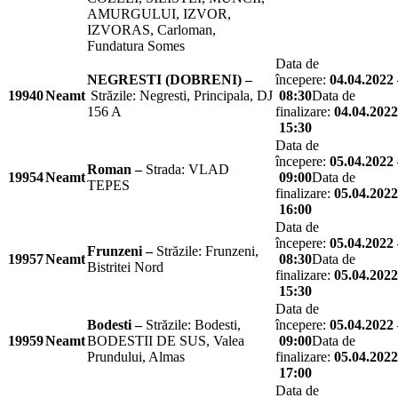
AMURGULUI, IZVOR,
IZVORAS, Carloman,
Fundatura Somes
Data de
NEGRESTI (DOBRENI) –
începere:
04.04.2022 
19940
Neamt
Străzile: Negresti, Principala, DJ
08:30
Data de
156 A
finalizare:
04.04.2022
15:30
Data de
începere:
05.04.2022 
Roman –
Strada: VLAD
19954
Neamt
09:00
Data de
TEPES
finalizare:
05.04.2022
16:00
Data de
începere:
05.04.2022 
Frunzeni –
Străzile: Frunzeni,
19957
Neamt
08:30
Data de
Bistritei Nord
finalizare:
05.04.2022
15:30
Data de
Bodesti –
Străzile: Bodesti,
începere:
05.04.2022 
19959
Neamt
BODESTII DE SUS, Valea
09:00
Data de
Prundului, Almas
finalizare:
05.04.2022
17:00
Data de