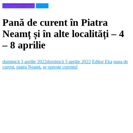
Intreruperi curent
Neamt
Pană de curent în Piatra
Neamț și în alte localități – 4
– 8 aprilie
duminică 3 aprilie 2022
duminică 3 aprilie 2022
Editor Eka
pana de
curent
,
piatra Neamț
,
se opreste curentul