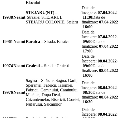
Blocului
Data de
STEJARU(NT) –
începere:
07.04.2022 
19938
Neamt
Străzile: STEJARUL,
11:30
Data de
STEJARU COLONIE, Stejaru
finalizare:
07.04.2022
16:00
Data de
începere:
07.04.2022 
19961
Neamt
Baratca –
Strada: Baratca
09:00
Data de
finalizare:
07.04.2022
17:00
Data de
începere:
08.04.2022 
19974
Neamt
Craiesti –
Strada: Craiesti
09:00
Data de
finalizare:
08.04.2022
16:00
Sagna –
Străzile: Sagna, Garii,
Data de
Sperantei, Fabricii, Iasomiei,
începere:
08.04.2022 
Fabricii, Caminului, Caminului,
19976
Neamt
08:30
Data de
Muchiei, Dupa Deal,
finalizare:
08.04.2022
Crizantemelor, Bisericii, Coastei,
16:30
Nufarului, Salcamilor
Data de
începere:
08.04.2022 