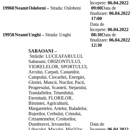
începere:
06.04.2022 
19960
Neamt
Oslobeni –
Strada: Oslobeni
09:00
Data de
finalizare:
06.04.2022
17:00
Data de
începere:
06.04.2022 
19958
Neamt
Unghi –
Strada: Unghi
08:30
Data de
finalizare:
06.04.2022
12:30
SABAOANI –
Străzile: LUCEAFARULUI,
Sabaoani, ORIZONTULUI,
VIORELELOR, SPORTULUI,
Arcului, Carpati, Castanilor,
Campului, Ciocarliei, Energiei,
Gloriei, Muncii, Nucilor, Pacii,
Progresului, Scanteii, Stejarului,
Trandafirilor, Triumfului,
Eternitatii, FLORILOR,
Biruintei, Agriculturii,
Margaretelor, Artelor, Baladelor,
Bujorilor, Cerbului, Crinului,
Crizantemelor, Croitorilor,
Dumbravei, Izvoarelor,
Data de
Liliacului, Macului, Mar?i?or,
începere:
06.04.2022 