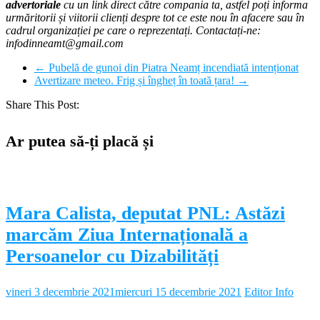
advertoriale
cu un link direct către compania ta, astfel poți informa
urmăritorii și viitorii clienți despre tot ce este nou în afacere sau în
cadrul organizației pe care o reprezentați. Contactați-ne:
infodinneamt@gmail.com
←
Pubelă de gunoi din Piatra Neamț incendiată intenționat
Avertizare meteo. Frig și îngheț în toată țara!
→
Share This Post:
Ar putea să-ți placă și
Mara Calista, deputat PNL: Astăzi
marcăm Ziua Internațională a
Persoanelor cu Dizabilități
vineri 3 decembrie 2021
miercuri 15 decembrie 2021
Editor Info