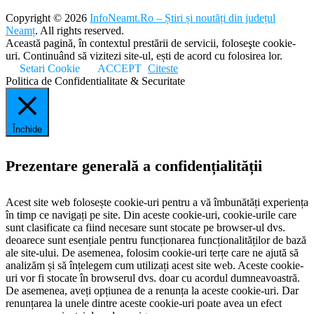
Copyright © 2026
InfoNeamt.Ro – Știri și noutăți din județul
Neamț
. All rights reserved.
Această pagină, în contextul prestării de servicii, foloseşte cookie-
uri. Continuând să vizitezi site-ul, ești de acord cu folosirea lor.
Setari Cookie
ACCEPT
Citeste
Politica de Confidentialitate & Securitate
Închide
Prezentare generală a confidențialității
Acest site web folosește cookie-uri pentru a vă îmbunătăți experiența
în timp ce navigați pe site. Din aceste cookie-uri, cookie-urile care
sunt clasificate ca fiind necesare sunt stocate pe browser-ul dvs.
deoarece sunt esențiale pentru funcționarea funcționalităților de bază
ale site-ului. De asemenea, folosim cookie-uri terțe care ne ajută să
analizăm și să înțelegem cum utilizați acest site web. Aceste cookie-
uri vor fi stocate în browserul dvs. doar cu acordul dumneavoastră.
De asemenea, aveți opțiunea de a renunța la aceste cookie-uri. Dar
renunțarea la unele dintre aceste cookie-uri poate avea un efect