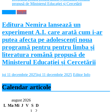
Educație
Social
Editura Nemira lansează un
experiment A.I. care arată cum i-ar
putea afecta pe adolescenți noua
programă pentru pentru limba și
literatura română propusă de
Ministerul Educației și Cercetării
joi 11 decembrie 2025
joi 11 decembrie 2025
Editor Info
Calendar articole
august 2026
L
Ma
Mi
J
V
S
D
1
2