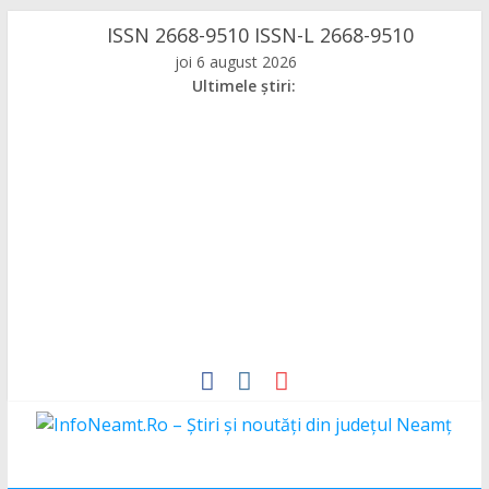
Skip
ISSN 2668-9510 ISSN-L 2668-9510
to
joi 6 august 2026
content
Ultimele știri:
InfoNeamt.Ro