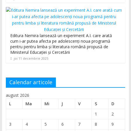
Editura Nemira lansează un experiment A.I. care arată
cum i-ar putea afecta pe adolescenți noua programă
pentru pentru limba și literatura română propusă de
Ministerul Educației și Cercetării
joi 11 decembrie 2025
Calendar articole
august 2026
L
Ma
Mi
J
V
S
D
1
2
3
4
5
6
7
8
9