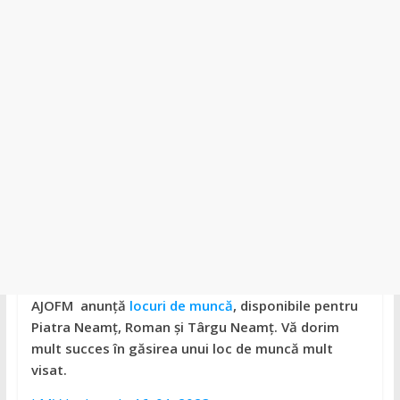
județul
Neamț.
Piatra
Neamț,
Târgu
Neamț,
Bicaz,
Roman,
Roznov,
Girov
AJOFM anunță
locuri de muncă
, disponibile pentru
Piatra Neamț, Roman și Târgu
Neamț. Vă dorim
mult succes în găsirea unui loc de muncă mult
visat.