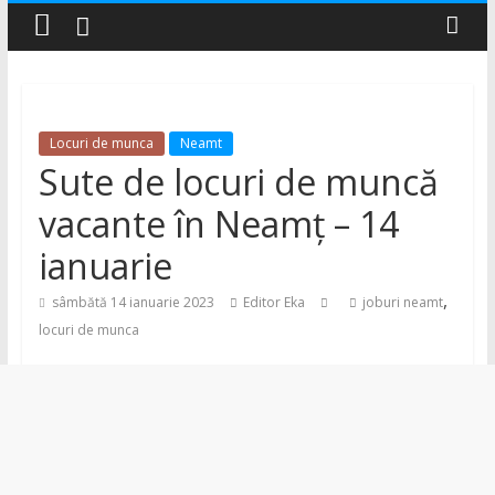
–
Știri
Locuri de munca
Neamt
și
Sute de locuri de muncă
noutăți
vacante în Neamț – 14
ianuarie
din
,
sâmbătă 14 ianuarie 2023
Editor Eka
joburi neamt
județul
locuri de munca
Neamț
Știri
din