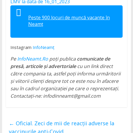
LMV la data de 16_01_2023
Peste 900 locuri de muncă vacante în
Neamț
Instagram
InfoNeamț
Pe
InfoNeamt.Ro
poți publica
comunicate de
presă, articole și advertoriale
cu un link direct
către compania ta, astfel poți informa urmăritorii
și viitorii clienți despre tot ce este nou în afacere
sau în cadrul organizației pe care o reprezentați.
Contactați-ne: infodinneamt@gmail.com
←
Oficial. Zeci de mii de reacţii adverse la
vaccinurile anti-Covid