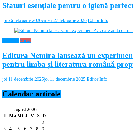
Sfaturi esențiale pentru o igienă perf
joi 26 februarie 2026
vineri 27 februarie 2026
Editor Info
Educație
Social
Editura Nemira lansează un experiment
pentru limba și literatura română propu
joi 11 decembrie 2025
joi 11 decembrie 2025
Editor Info
Calendar articole
august 2026
L
Ma
Mi
J
V
S
D
1
2
3
4
5
6
7
8
9