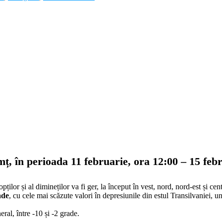
, în perioada 11 februarie, ora 12:00 – 15 febr
ilor și al dimineților va fi ger, la început în vest, nord, nord-est și cen
ade
, cu cele mai scăzute valori în depresiunile din estul Transilvaniei, 
ral, între -10 și -2 grade.