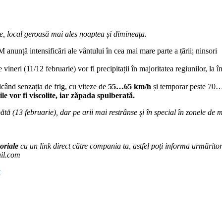
re, local geroasă mai ales noaptea și dimineața.
 anunță intensificări ale vântului în cea mai mare parte a țării; ninsori
re vineri (11/12 februarie) vor fi precipitații în majoritatea regiunilor, 
ficând senzația de frig, cu viteze de
55…65 km/h
și temporar peste 70…8
 vor fi viscolite, iar zăpada spulberată.
bătă (13 februarie), dar pe arii mai restrânse și în special în zonele de
oriale
cu un link direct către compania ta, astfel poți informa urmăritorii
ail.com
ț