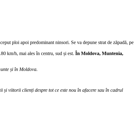
la început ploi apoi predominant ninsori. Se va depune strat de zăpadă, pe
0 km/h, mai ales în centru, sud și est.
În Moldova, Muntenia,
 munte și în Moldova.
 și viitorii clienți despre tot ce este nou în afacere sau în cadrul