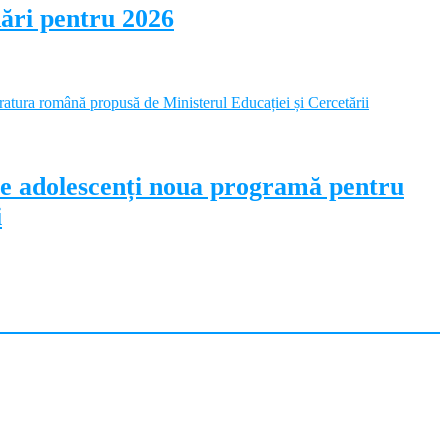
dări pentru 2026
pe adolescenți noua programă pentru
i