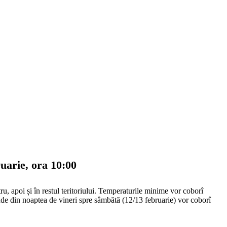
uarie, ora 10:00
tru, apoi și în restul teritoriului. Temperaturile minime vor coborî
unde din noaptea de vineri spre sâmbătă (12/13 februarie) vor coborî