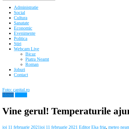
Administratie
Social
Cultura
Sanatate
Economic
Evenimente
Politica
Stiri
Webcam Live
Bicaz
Piatra Neamt
Roman
Joburi
Contact
Foto: capital.ro
Meteo
Neamt
Vine gerul! Temperaturile aju
joi 11 februarie 2021
joi 11 februarie 2021
Editor Eka
frig
,
meteo nea