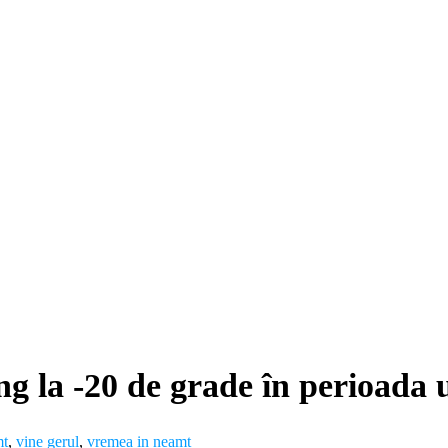
ng la -20 de grade în perioada
mt
,
vine gerul
,
vremea in neamt