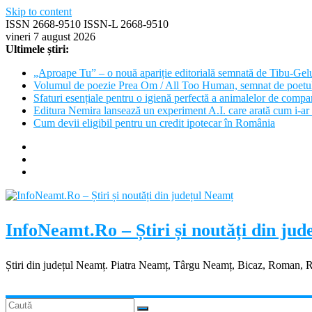
Skip to content
ISSN 2668-9510 ISSN-L 2668-9510
vineri 7 august 2026
Ultimele știri:
„Aproape Tu” – o nouă apariție editorială semnată de Tibu-Gel
Volumul de poezie Prea Om / All Too Human, semnat de poetu
Sfaturi esențiale pentru o igienă perfectă a animalelor de com
Editura Nemira lansează un experiment A.I. care arată cum i-ar 
Cum devii eligibil pentru un credit ipotecar în România
InfoNeamt.Ro – Știri și noutăți din ju
Știri din județul Neamț. Piatra Neamț, Târgu Neamț, Bicaz, Roman, 