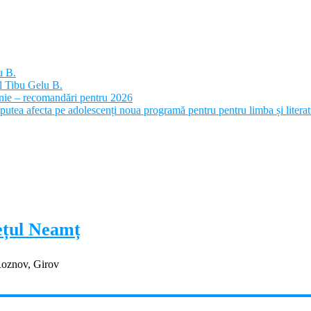
u B.
l Tibu Gelu B.
panie – recomandări pentru 2026
putea afecta pe adolescenți noua programă pentru pentru limba și litera
dețul Neamț
Roznov, Girov