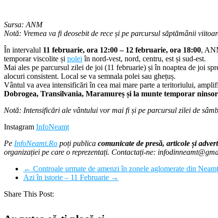
Sursa: ANM
Notă: Vremea va fi deosebit de rece și pe parcursul săptămânii viitoa
În intervalul
11 februarie, ora 12:00 – 12 februarie, ora 18:00
, ANM
temporar viscolite și
polei
în nord-vest, nord, centru, est și sud-est.
Mai ales pe parcursul zilei de joi (11 februarie) și în noaptea de joi sp
alocuri consistent. Local se va semnala polei sau ghețuș.
Vântul va avea intensificări în cea mai mare parte a teritoriului, ampli
Dobrogea, Transilvania, Maramureș și la munte temporar ninsorile
Notă: Intensificări ale vântului vor mai fi și pe parcursul zilei de sâm
Instagram
InfoNeamț
Pe
InfoNeamt.Ro
poți publica
comunicate de presă, articole și advert
organizației pe care o reprezentați. Contactați-ne: infodinneamt@gm
←
Controale urmate de amenzi în zonele aglomerate din Neam
Azi în istorie – 11 Februarie
→
Share This Post: