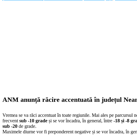
ANM anunță răcire accentuată în județul Neamț
Vremea se va răci accentuat în toate regiunile. Mai ales pe parcursul nopț
frecvent
sub -10 grade
și se vor încadra, în general, între
-18 și -8 gr
sub -20
de grade.
Maximele diurne vor fi preponderent negative și se vor încadra, în gene