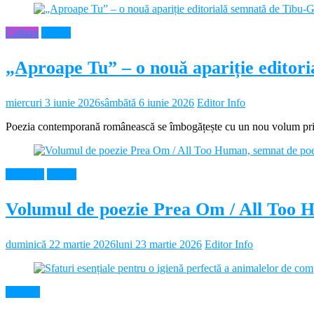
Cultura
Neamt
„Aproape Tu” – o nouă apariție editor
miercuri 3 iunie 2026
sâmbătă 6 iunie 2026
Editor Info
Poezia contemporană românească se îmbogățește cu un nou volum prin 
Educație
Neamt
Volumul de poezie Prea Om / All Too 
duminică 22 martie 2026
luni 23 martie 2026
Editor Info
Diverse