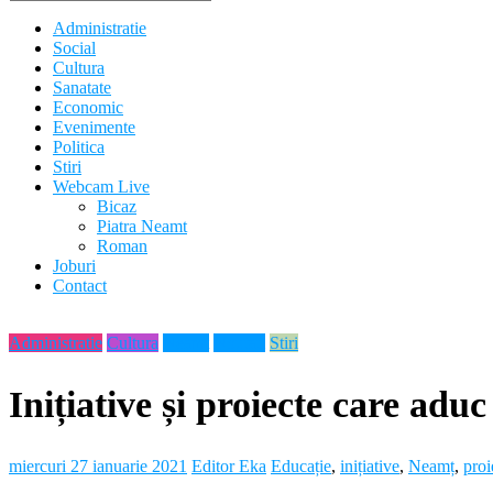
Administratie
Social
Cultura
Sanatate
Economic
Evenimente
Politica
Stiri
Webcam Live
Bicaz
Piatra Neamt
Roman
Joburi
Contact
Administratie
Cultura
Neamt
Noutati
Stiri
Inițiative și proiecte care aduc
miercuri 27 ianuarie 2021
Editor Eka
Educație
,
inițiative
,
Neamț
,
proi