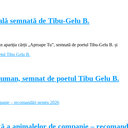
ială semnată de Tibu-Gelu B.
apariția cărții „Aproape Tu”, semnată de poetul Tibu-Gelu B. și
Human, semnat de poetul Tibu Gelu B.
ectă a animalelor de companie – recoman