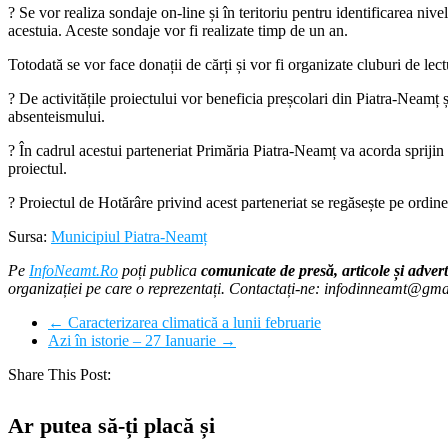
? Se vor realiza sondaje on-line și în teritoriu pentru identificarea nive
acestuia. Aceste sondaje vor fi realizate timp de un an.
Totodată se vor face donații de cărți și vor fi organizate cluburi de lectu
? De activitățile proiectului vor beneficia preșcolari din Piatra-Neamț ș
absenteismului.
? În cadrul acestui parteneriat Primăria Piatra-Neamț va acorda sprijin l
proiectul.
? Proiectul de Hotărâre privind acest parteneriat se regăsește pe ordine
Sursa:
Municipiul Piatra-Neamț
Pe
InfoNeamt.Ro
poți publica
comunicate de presă, articole și advert
organizației pe care o reprezentați. Contactați-ne: infodinneamt@gm
←
Caracterizarea climatică a lunii februarie
Azi în istorie – 27 Ianuarie
→
Share This Post:
Ar putea să-ți placă și