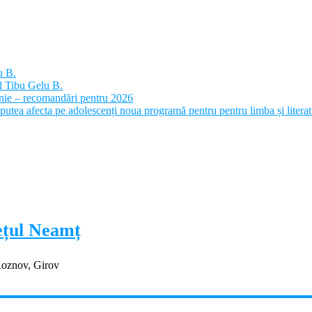
u B.
l Tibu Gelu B.
panie – recomandări pentru 2026
putea afecta pe adolescenți noua programă pentru pentru limba și litera
dețul Neamț
Roznov, Girov