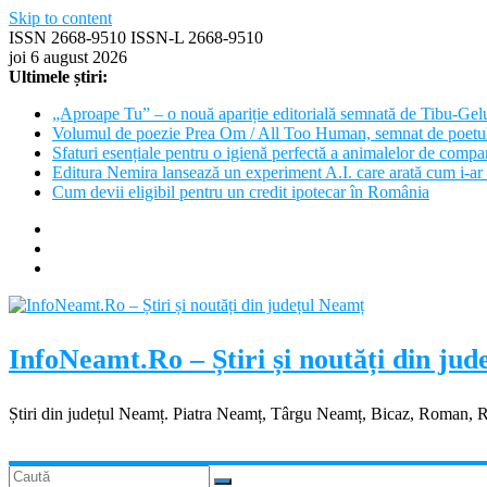
Skip to content
ISSN 2668-9510 ISSN-L 2668-9510
joi 6 august 2026
Ultimele știri:
„Aproape Tu” – o nouă apariție editorială semnată de Tibu-Gel
Volumul de poezie Prea Om / All Too Human, semnat de poetu
Sfaturi esențiale pentru o igienă perfectă a animalelor de com
Editura Nemira lansează un experiment A.I. care arată cum i-ar 
Cum devii eligibil pentru un credit ipotecar în România
InfoNeamt.Ro – Știri și noutăți din ju
Știri din județul Neamț. Piatra Neamț, Târgu Neamț, Bicaz, Roman, 