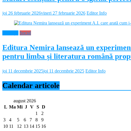
joi 26 februarie 2026
vineri 27 februarie 2026
Editor Info
Educație
Social
Editura Nemira lansează un experiment
pentru limba și literatura română propu
joi 11 decembrie 2025
joi 11 decembrie 2025
Editor Info
Calendar articole
august 2026
L
Ma
Mi
J
V
S
D
1
2
3
4
5
6
7
8
9
10
11
12
13
14
15
16