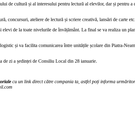
lului de cultură și al interesului pentru lectură al elevilor, dar și pentr
ră, concursuri, ateliere de lectură și scriere creativă, lansări de carte etc
i elevi de la toate nivelurile de învățământ. La final se va realiza un pla
ogistic și va facilita comunicarea între unitățile școlare din Piatra-Neamț
a de zi a ședinței de Consiliu Local din 28 ianuarie.
oriale
cu un link direct către compania ta, astfel poți informa urmăritorii
ail.com