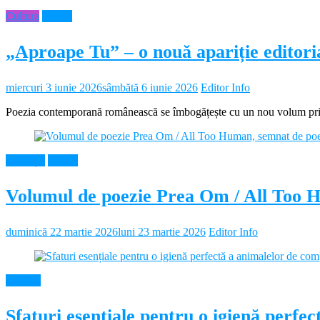
Cultura
Neamt
„Aproape Tu” – o nouă apariție editor
miercuri 3 iunie 2026
sâmbătă 6 iunie 2026
Editor Info
Poezia contemporană românească se îmbogățește cu un nou volum prin 
Educație
Neamt
Volumul de poezie Prea Om / All Too 
duminică 22 martie 2026
luni 23 martie 2026
Editor Info
Diverse
Sfaturi esențiale pentru o igienă perf