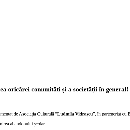
 oricărei comunități și a societății în general!
ementat de Asociația Culturală ”
Ludmila Vidrașcu
”, în parteneriat cu 
venirea abandonului școlar.