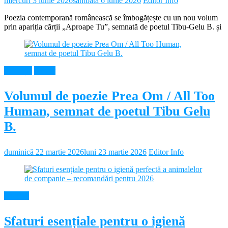
miercuri 3 iunie 2026
sâmbătă 6 iunie 2026
Editor Info
Poezia contemporană românească se îmbogățește cu un nou volum
prin apariția cărții „Aproape Tu”, semnată de poetul Tibu-Gelu B. și
Educație
Neamt
Volumul de poezie Prea Om / All Too
Human, semnat de poetul Tibu Gelu
B.
duminică 22 martie 2026
luni 23 martie 2026
Editor Info
Diverse
Sfaturi esențiale pentru o igienă