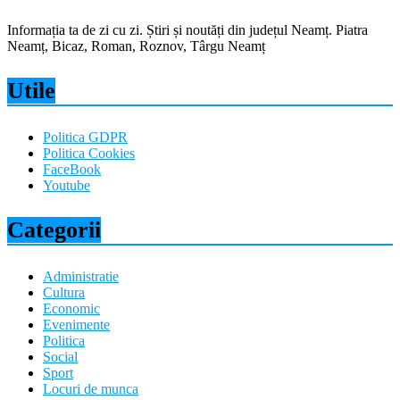
Informația ta de zi cu zi. Știri și noutăți din județul Neamț. Piatra
Neamț, Bicaz, Roman, Roznov, Târgu Neamț
Utile
Politica GDPR
Politica Cookies
FaceBook
Youtube
Categorii
Administratie
Cultura
Economic
Evenimente
Politica
Social
Sport
Locuri de munca