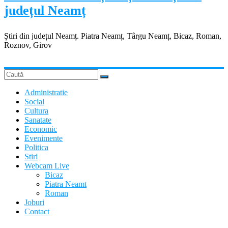
județul Neamț
Știri din județul Neamț. Piatra Neamț, Târgu Neamț, Bicaz, Roman,
Roznov, Girov
Administratie
Social
Cultura
Sanatate
Economic
Evenimente
Politica
Stiri
Webcam Live
Bicaz
Piatra Neamt
Roman
Joburi
Contact