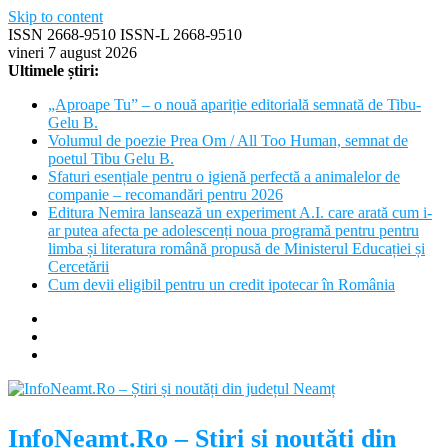
Skip to content
ISSN 2668-9510 ISSN-L 2668-9510
vineri 7 august 2026
Ultimele știri:
„Aproape Tu” – o nouă apariție editorială semnată de Tibu-
Gelu B.
Volumul de poezie Prea Om / All Too Human, semnat de
poetul Tibu Gelu B.
Sfaturi esențiale pentru o igienă perfectă a animalelor de
companie – recomandări pentru 2026
Editura Nemira lansează un experiment A.I. care arată cum i-
ar putea afecta pe adolescenți noua programă pentru pentru
limba și literatura română propusă de Ministerul Educației și
Cercetării
Cum devii eligibil pentru un credit ipotecar în România
InfoNeamt.Ro – Știri și noutăți din