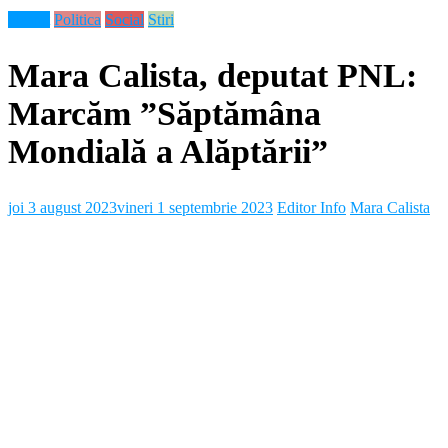
Neamt
Politica
Social
Stiri
Mara Calista, deputat PNL:
Marcăm ”Săptămâna
Mondială a Alăptării”
joi 3 august 2023
vineri 1 septembrie 2023
Editor Info
Mara Calista