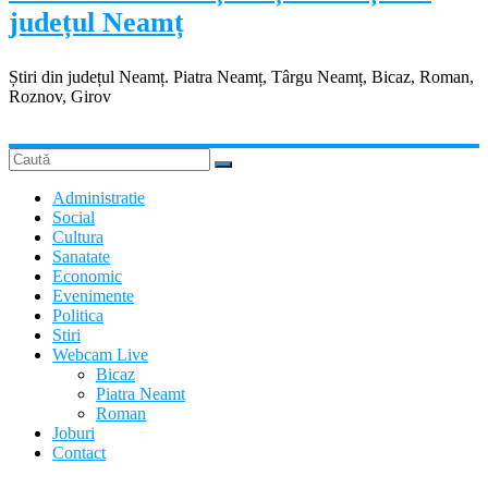
județul Neamț
Știri din județul Neamț. Piatra Neamț, Târgu Neamț, Bicaz, Roman,
Roznov, Girov
Administratie
Social
Cultura
Sanatate
Economic
Evenimente
Politica
Stiri
Webcam Live
Bicaz
Piatra Neamt
Roman
Joburi
Contact