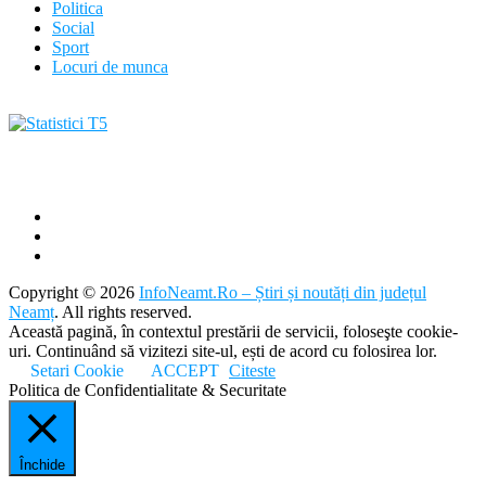
Politica
Social
Sport
Locuri de munca
Copyright © 2026
InfoNeamt.Ro – Știri și noutăți din județul
Neamț
. All rights reserved.
Această pagină, în contextul prestării de servicii, foloseşte cookie-
uri. Continuând să vizitezi site-ul, ești de acord cu folosirea lor.
Setari Cookie
ACCEPT
Citeste
Politica de Confidentialitate & Securitate
Închide