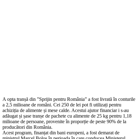
A opta tranșă din ”Sprijin pentru România” a fost livrată în conturile
a 2,5 milioane de români. Cei 250 de lei pot fi utilizați pentru
achiziția de alimente și mese calde. Acestui ajutor financiar i s-au
adăugat și șase tranșe de pachete cu alimente de 25 kg pentru 1,18
milioane de persoane, provenite în proporție de peste 90% de la
producători din România.
Acest program, finanțat din bani europeni, a fost demarat de
ministrul Marcel Boloș în perioada în care conducea Ministerul