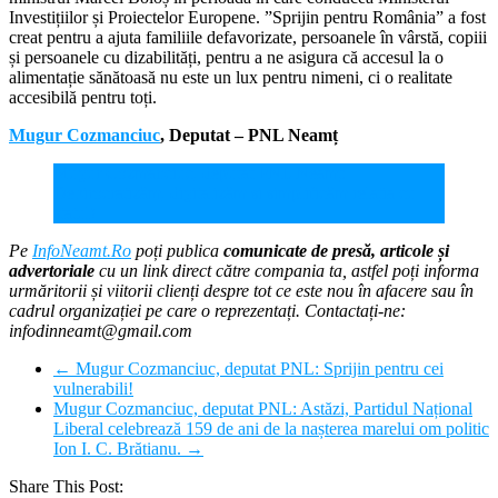
Investițiilor și Proiectelor Europene. ”Sprijin pentru România” a fost
creat pentru a ajuta familiile defavorizate, persoanele în vârstă, copiii
și persoanele cu dizabilități, pentru a ne asigura că accesul la o
alimentație sănătoasă nu este un lux pentru nimeni, ci o realitate
accesibilă pentru toți.
Mugur Cozmanciuc
, Deputat – PNL Neamț
Mugur Cozmanciuc, deputat PNL Neamț:
Debirocratizăm, digitalizăm și simplificăm relația cu
statul!
Pe
InfoNeamt.Ro
poți publica
comunicate de presă, articole și
advertoriale
cu un link direct către compania ta, astfel poți informa
urmăritorii și viitorii clienți despre tot ce este nou în afacere sau în
cadrul organizației pe care o reprezentați. Contactați-ne:
infodinneamt@gmail.com
←
Mugur Cozmanciuc, deputat PNL: Sprijin pentru cei
vulnerabili!
Mugur Cozmanciuc, deputat PNL: Astăzi, Partidul Național
Liberal celebrează 159 de ani de la nașterea marelui om politic
Ion I. C. Brătianu.
→
Share This Post: