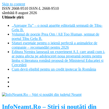
Skip to content
ISSN 2668-9510 ISSN-L 2668-9510
sâmbătă 8 august 2026
Ultimele știri:
„Aproape Tu” – o nouă apariție editorială semnată de Tibu-
Gelu B.
Volumul de poezie Prea Om / All Too Human, semnat de
poetul Tibu Gelu B.
Sfaturi esențiale pentru o igienă perfectă a animalelor de
companie – recomandări pentru 2026
Editura Nemira lansează un experiment A.I. care arată cum i-
ar putea afecta pe adolescenți noua programă pentru pentru
limba și literatura română propusă de Ministerul Educației și
Cercetării
Cum devii eligibil pentru un credit ipotecar în România
InfoNeamt.Ro – Știri și noutăți din