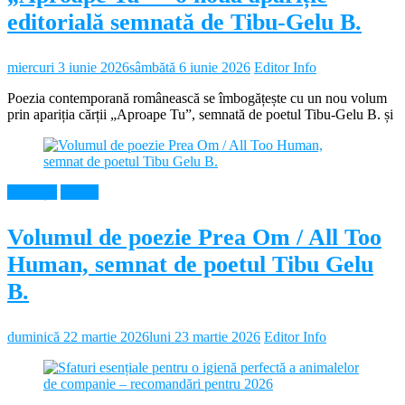
editorială semnată de Tibu-Gelu B.
miercuri 3 iunie 2026
sâmbătă 6 iunie 2026
Editor Info
Poezia contemporană românească se îmbogățește cu un nou volum
prin apariția cărții „Aproape Tu”, semnată de poetul Tibu-Gelu B. și
Educație
Neamt
Volumul de poezie Prea Om / All Too
Human, semnat de poetul Tibu Gelu
B.
duminică 22 martie 2026
luni 23 martie 2026
Editor Info