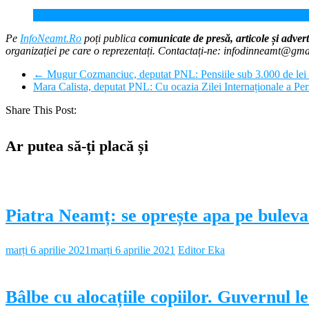
Mugur Cozmanciuc, deputat PNL Neamț: Debirocratizăm, digitali
Pe
InfoNeamt.Ro
poți publica
comunicate de presă, articole și advert
organizației pe care o reprezentați. Contactați-ne: infodinneamt@gm
←
Mugur Cozmanciuc, deputat PNL: Pensiile sub 3.000 de lei n
Mara Calista, deputat PNL: Cu ocazia Zilei Internaționale a Pers
Share This Post:
Ar putea să-ți placă și
Piatra Neamț: se oprește apa pe bulev
marți 6 aprilie 2021
marți 6 aprilie 2021
Editor Eka
Bâlbe cu alocațiile copiilor. Guvernul 