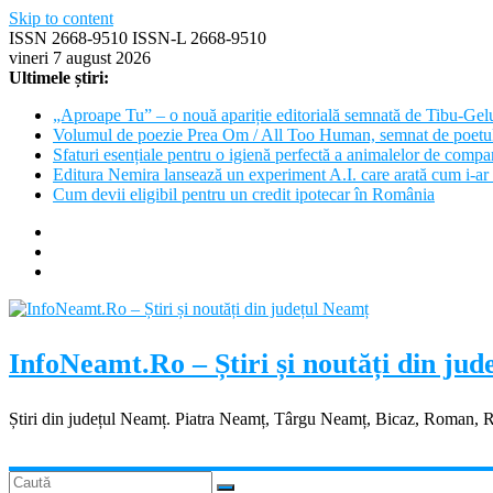
Skip to content
ISSN 2668-9510 ISSN-L 2668-9510
vineri 7 august 2026
Ultimele știri:
„Aproape Tu” – o nouă apariție editorială semnată de Tibu-Gel
Volumul de poezie Prea Om / All Too Human, semnat de poetu
Sfaturi esențiale pentru o igienă perfectă a animalelor de com
Editura Nemira lansează un experiment A.I. care arată cum i-ar 
Cum devii eligibil pentru un credit ipotecar în România
InfoNeamt.Ro – Știri și noutăți din ju
Știri din județul Neamț. Piatra Neamț, Târgu Neamț, Bicaz, Roman, 