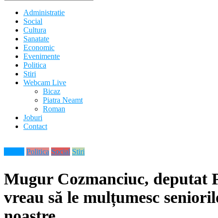
Administratie
Social
Cultura
Sanatate
Economic
Evenimente
Politica
Stiri
Webcam Live
Bicaz
Piatra Neamt
Roman
Joburi
Contact
Neamt
Politica
Social
Stiri
Mugur Cozmanciuc, deputat PNL
vreau să le mulțumesc seniorilo
noastre.