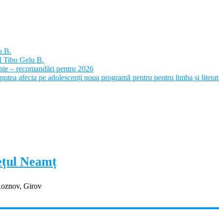
u B.
l Tibu Gelu B.
panie – recomandări pentru 2026
putea afecta pe adolescenți noua programă pentru pentru limba și litera
dețul Neamț
Roznov, Girov