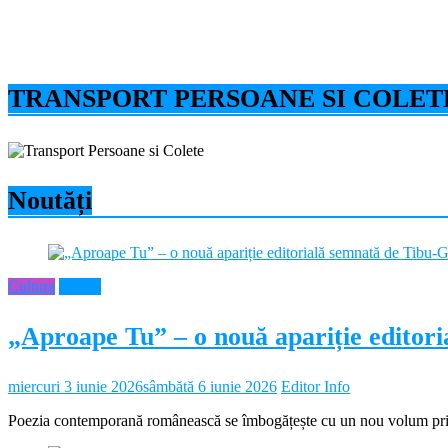
TRANSPORT PERSOANE SI COLET
Noutăți
Cultura
Neamt
„Aproape Tu” – o nouă apariție editor
miercuri 3 iunie 2026
sâmbătă 6 iunie 2026
Editor Info
Poezia contemporană românească se îmbogățește cu un nou volum prin 