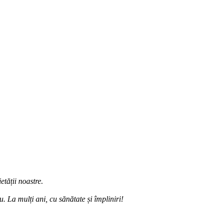
etății noastre.
ru. La mulți ani, cu sănătate și împliniri!