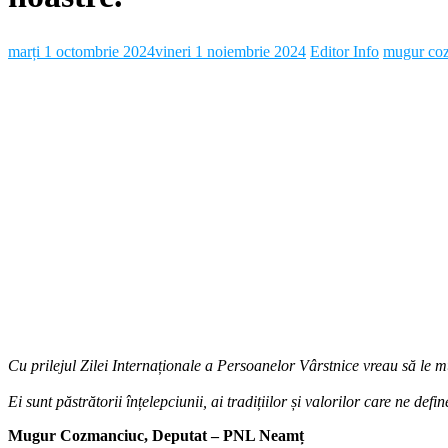
marți 1 octombrie 2024
vineri 1 noiembrie 2024
Editor Info
mugur co
Cu prilejul Zilei Internaționale a Persoanelor Vârstnice vreau să le mu
Ei sunt păstrătorii înțelepciunii, ai tradițiilor și valorilor care ne def
Mugur Cozmanciuc, Deputat – PNL Neamț