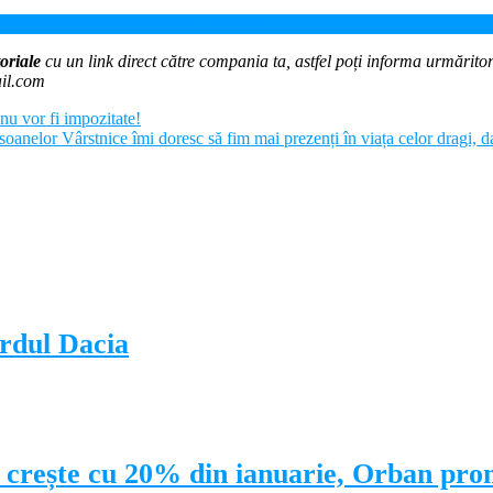
zăm și simplificăm relația cu statul!
oriale
cu un link direct către compania ta, astfel poți informa urmăritorii
ail.com
u vor fi impozitate!
oanelor Vârstnice îmi doresc să fim mai prezenți în viața celor dragi, d
ardul Dacia
le crește cu 20% din ianuarie, Orban prom