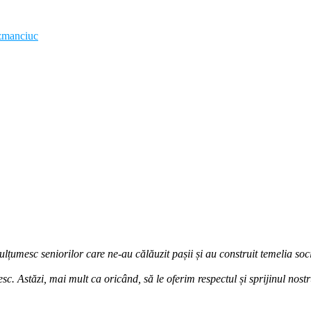
zmanciuc
lțumesc seniorilor care ne-au călăuzit pașii și au construit temelia soci
inesc. Astăzi, mai mult ca oricând, să le oferim respectul și sprijinul nost