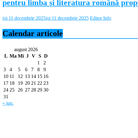
pentru limba și literatura română propu
joi 11 decembrie 2025
joi 11 decembrie 2025
Editor Info
Calendar articole
august 2026
L
Ma
Mi
J
V
S
D
1
2
3
4
5
6
7
8
9
10
11
12
13
14
15
16
17
18
19
20
21
22
23
24
25
26
27
28
29
30
31
« iun.