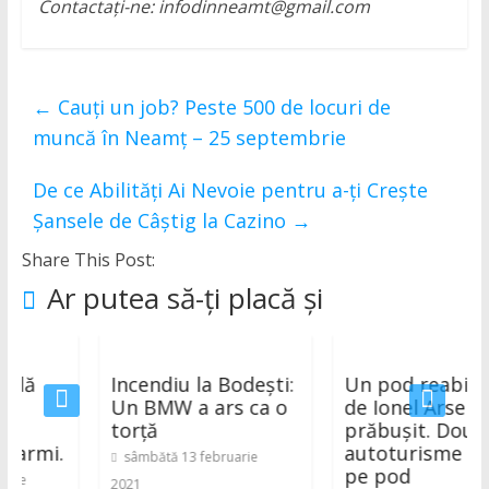
Contactați-ne: infodinneamt@gmail.com
←
Cauți un job? Peste 500 de locuri de
muncă în Neamț – 25 septembrie
De ce Abilități Ai Nevoie pentru a-ți Crește
Șansele de Câștig la Cazino
→
Share This Post:
Ar putea să-ți placă și
Incendiu la Bodești:
Un pod reabilitat
Un BMW a ars ca o
de Ionel Arsene s-a
torță
prăbușit. Două
mi.
autoturisme erau
sâmbătă 13 februarie
pe pod
2021