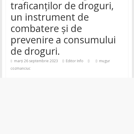
traficanților de droguri,
din
un instrument de
județul
combatere și de
prevenire a consumului
Neamț
de droguri.
Știri
marți 26 septembrie 2023
Editor Info
mugur
din
cozmanciuc
județul
Neamț.
Piatra
Neamț,
Târgu
Neamț,
Bicaz,
Roman,
Roznov,