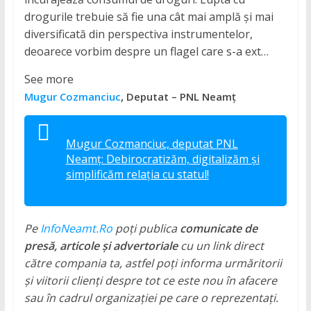
drogurile trebuie să fie una cât mai amplă și mai
diversificată din perspectiva instrumentelor,
deoarece vorbim despre un flagel care s-a ext…
See more
Mugur Cozmanciuc
, Deputat – PNL Neamț
Mugur Cozmanciuc, deputat PNL
Neamț: Debirocratizăm, digitalizăm și
simplificăm relația cu statul!
Pe
InfoNeamt.Ro
poți publica
comunicate de
presă, articole și advertoriale
cu un link direct
către compania ta, astfel poți informa urmăritorii
și viitorii clienți despre tot ce este nou în afacere
sau în cadrul organizației pe care o reprezentați.