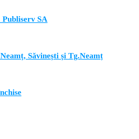
le Publiserv SA
a Neamț, Săvinești și Tg.Neamț
nchise