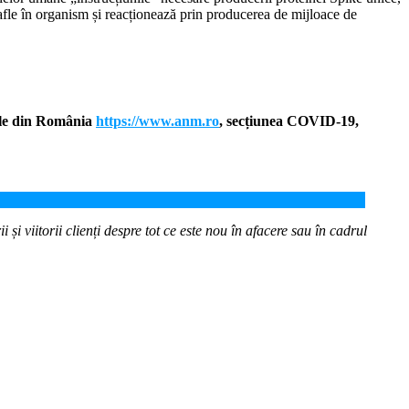
afle în organism și reacționează prin producerea de mijloace de
ale din România
https://www.anm.ro
, secțiunea COVID-19,
 și viitorii clienți despre tot ce este nou în afacere sau în cadrul