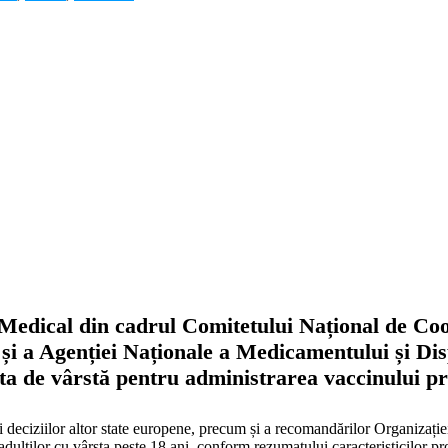
 Medical din cadrul Comitetului Național de Coo
și a Agenției Naționale a Medicamentului și Di
ita de vârstă pentru administrarea vaccinului 
 și deciziilor altor state europene, precum și a recomandărilor Organizaț
lților cu vârsta peste 18 ani, conform rezumatului caracteristicilor pr