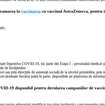
ogramarea la
vaccinarea
cu vaccinul AstraZenecca, pentru to
tiv,
are împotriva COVID-19, fac parte din Etapa I – personalul medical și din
țile de învățământ.
ri sau prin direcțiile de asistență socială de la nivelul primăriilor, prin 
rt destinate fiecărui județ în parte, disponibile pe platforma de informa
OVID-19 disponibil pentru derularea campaniilor de vaccin
 vector adenoviral modificat (un virus inofensiv), care transmite celul