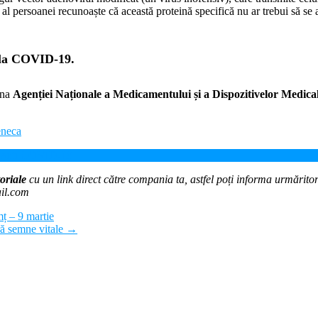
 persoanei recunoaște că această proteină specifică nu ar trebui să se 
ala COVID-19.
ina
Agenției Naționale a Medicamentului și a Dispozitivelor Medic
eneca
re anti COVID-19
oriale
cu un link direct către compania ta, astfel poți informa urmăritorii
ail.com
ț – 9 martie
ră semne vitale
→