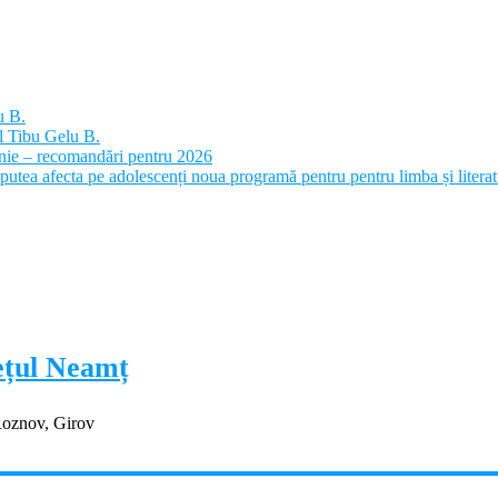
u B.
l Tibu Gelu B.
panie – recomandări pentru 2026
putea afecta pe adolescenți noua programă pentru pentru limba și litera
dețul Neamț
Roznov, Girov