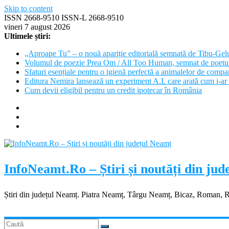
Skip to content
ISSN 2668-9510 ISSN-L 2668-9510
vineri 7 august 2026
Ultimele știri:
„Aproape Tu” – o nouă apariție editorială semnată de Tibu-Gel
Volumul de poezie Prea Om / All Too Human, semnat de poetu
Sfaturi esențiale pentru o igienă perfectă a animalelor de com
Editura Nemira lansează un experiment A.I. care arată cum i-ar 
Cum devii eligibil pentru un credit ipotecar în România
InfoNeamt.Ro – Știri și noutăți din ju
Știri din județul Neamț. Piatra Neamț, Târgu Neamț, Bicaz, Roman, 