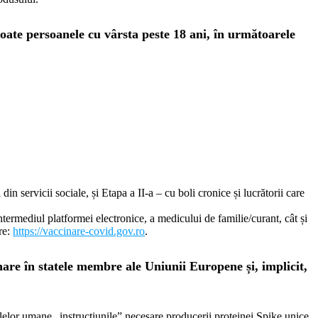
ate persoanele cu vârsta peste 18 ani, în următoarele
 servicii sociale, și Etapa a II-a – cu boli cronice și lucrătorii care
intermediul platformei electronice, a medicului de familie/curant, cât și
re:
https://vaccinare-covid.gov.ro
.
are în statele membre ale Uniunii Europene și, implicit,
elor umane „instrucțiunile” necesare producerii proteinei Spike unice,