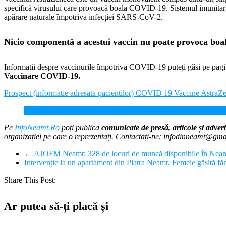
specifică virusului care provoacă boala COVID-19. Sistemul imunitar al
apărare naturale împotriva infecției SARS-CoV-2.
Nicio componentă a acestui vaccin nu poate provoca bo
Informatii despre vaccinurile împotriva COVID-19 puteți găsi pe pag
Vaccinare COVID-19.
Prospect (informatie adresata pacientilor) COVID 19 Vaccine AstraZ
Azi s-a lansat platforma pentru programarea online la vaccina
Pe
InfoNeamt.Ro
poți publica
comunicate de presă, articole și advert
organizației pe care o reprezentați. Contactați-ne: infodinneamt@gm
←
AJOFM Neamț: 328 de locuri de muncă disponibile în Neam
Intervenție la un apartament din Piatra Neamț. Femeie găsită fă
Share This Post:
Ar putea să-ți placă și