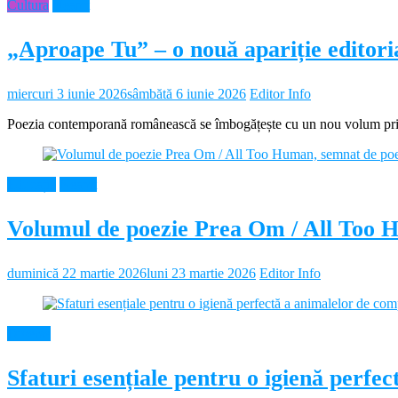
Cultura
Neamt
„Aproape Tu” – o nouă apariție editor
miercuri 3 iunie 2026
sâmbătă 6 iunie 2026
Editor Info
Poezia contemporană românească se îmbogățește cu un nou volum prin 
Educație
Neamt
Volumul de poezie Prea Om / All Too 
duminică 22 martie 2026
luni 23 martie 2026
Editor Info
Diverse
Sfaturi esențiale pentru o igienă perf