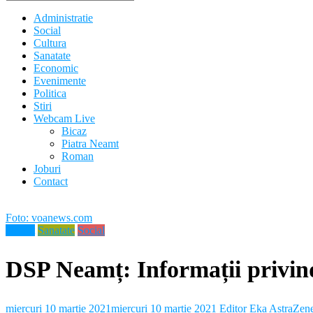
Administratie
Social
Cultura
Sanatate
Economic
Evenimente
Politica
Stiri
Webcam Live
Bicaz
Piatra Neamt
Roman
Joburi
Contact
Foto: voanews.com
Neamt
Sanatate
Social
DSP Neamț: Informații privin
miercuri 10 martie 2021
miercuri 10 martie 2021
Editor Eka
AstraZen