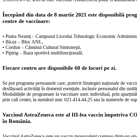
Începând din data de 8 martie 2021 este disponibilă pr
centre de vaccinare:
• Piatra Neamţ – Campusul Liceului Tehnologic Economic Administra
• Bicaz – Bloc ANL,
• Cordun – Căminul Cultural Simioneşti,
• Pipirig – Baza sportivă multifuncţională.
Fiecare centru are disponibile 60 de locuri pe zi.
Se pot programa persoanele care, potrivit Strategiei naționale de vaccin
desfășoară activități în domenii esențiale, inclusiv personalul din unită
Modalitățile de programare la vaccinare sunt: individual, prin aparținăto
prin call center, la numărul unic 021.414.44.25 sau la numerele de supo
Vaccinul AstraZeneca este al III-lea vaccin împotriva C
în România.
Vaccinul AstraZeneca este un vaccin monovalent compus dintr-un singur