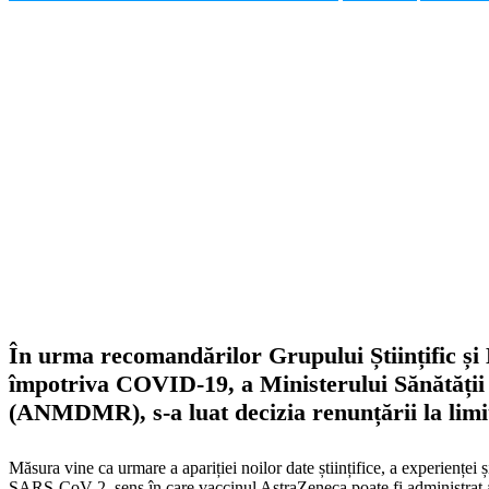
În urma recomandărilor Grupului Științific și
împotriva COVID-19, a Ministerului Sănătății 
(ANMDMR), s-a luat decizia renunțării la lim
Măsura vine ca urmare a apariției noilor date științifice, a experienței
SARS-CoV-2, sens în care vaccinul AstraZeneca poate fi administrat adu