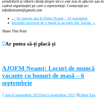
urmăritorii și viitorii clienți despre tot ce este nou în afacere sau în
cadrul organizației pe care o reprezentați. Contactați-ne:
infodinneamt@gmail.com
←
Se oprește apa în Piatra Neamț – 16 noiembrie
Incendiu provocat de o țigară la un gater din Tarcău
→
Share This Post:
Ar putea să-ți placă și
AJOFM Neamț: Locuri de muncă
vacante cu bonuri de masă – 6
septembrie
luni 6 septembrie 2021
luni 6 septembrie 2021
Editor Eka