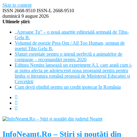
Skip to content
ISSN 2668-9510 ISSN-L 2668-9510
duminică 9 august 2026
Ultimele știri:
„Aproape Tu” – o nouă apariție editorială semnată de Tibu-
Gelu B.
Volumul de poezie Prea Om / All Too Human, semnat de
poetul Tibu Gelu B.
Sfaturi esențiale pentru o igienă perfectă a animalelor de
companie – recomandări pentru 2026
Editura Nemira lansează un experiment A.I. care arată cum i-
ar putea afecta pe adolescenți noua programă pentru pentru
limba și literatura română propusă de Ministerul Educației și
Cercetării
Cum devii eligibil pentru un credit ipotecar în România
InfoNeamt.Ro – Știri și noutăți din