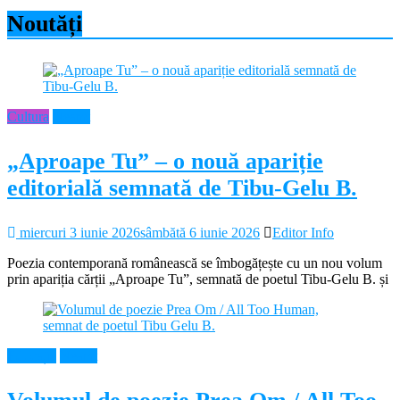
Noutăți
Cultura
Neamt
„Aproape Tu” – o nouă apariție
editorială semnată de Tibu-Gelu B.
miercuri 3 iunie 2026
sâmbătă 6 iunie 2026
Editor Info
Poezia contemporană românească se îmbogățește cu un nou volum
prin apariția cărții „Aproape Tu”, semnată de poetul Tibu-Gelu B. și
Educație
Neamt