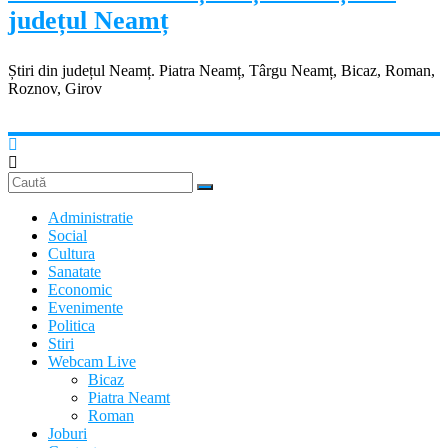
județul Neamț
Știri din județul Neamț. Piatra Neamț, Târgu Neamț, Bicaz, Roman,
Roznov, Girov
Administratie
Social
Cultura
Sanatate
Economic
Evenimente
Politica
Stiri
Webcam Live
Bicaz
Piatra Neamt
Roman
Joburi