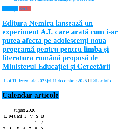
Educație
Social
Editura Nemira lansează un
experiment A.I. care arată cum i-ar
putea afecta pe adolescenți noua
programă pentru pentru limba și
literatura română propusă de
Ministerul Educației și Cercetării
joi 11 decembrie 2025
joi 11 decembrie 2025
Editor Info
Calendar articole
august 2026
L
Ma
Mi
J
V
S
D
1
2
3
4
5
6
7
8
9