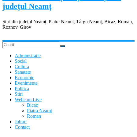
județul Neamț
Știri din județul Neamț. Piatra Neamț, Târgu Neamț, Bicaz, Roman,
Roznov, Girov
Administratie
Social
Cultura
Sanatate
Economic
Evenimente
Politica
Stiri
Webcam Live
Bicaz
Piatra Neamt
Roman
Joburi
Contact