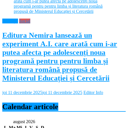
Educație
Social
Editura Nemira lansează un
experiment A.I. care arată cum i-ar
putea afecta pe adolescenți noua
programă pentru pentru limba și
literatura română propusă de
Ministerul Educației și Cercetării
joi 11 decembrie 2025
joi 11 decembrie 2025
Editor Info
Calendar articole
august 2026
L
Ma
Mi
J
V
S
D