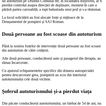
un autoturism pe Drumul Comunal 88, în localitatea Bîrjoveni, ar fi
pierdut controlul asupra direcției de deplasare, moment în care a
părăsit partea carosabilă, a rupt balustrada unui pod și s-a răsturnat.
La locul solicitării au fost alocate forțe și mijloace de la
Detașamentul de pompieri și SAJ Roman.
Două persoane au fost scoase din autoturism
Până la sosirea forțelor de intervenție două persoane au fost scoase
din autoturism de către cetățeni.
Alte două persoane, conducătorul auto și pasagerul din dreapta, au
rămas încarcerate.
Cu ajutorul echipamentelor specifice din dotarea autospecialei
pentru descarcerare grea, pompierii au scos din interiorul
autoturismului cele două victime.
Șoferul autoturismului și-a pierdut viața
Din păcate conducătorul autoturismului, un bărbat de 54 de ani, nu