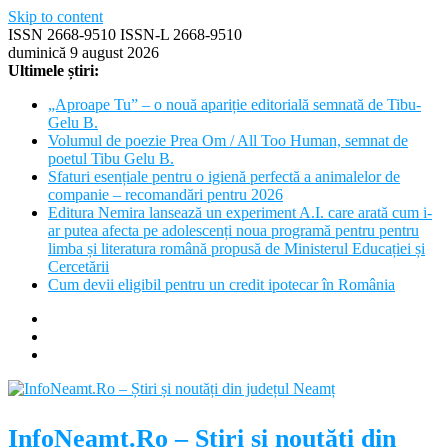
Skip to content
ISSN 2668-9510 ISSN-L 2668-9510
duminică 9 august 2026
Ultimele știri:
„Aproape Tu” – o nouă apariție editorială semnată de Tibu-
Gelu B.
Volumul de poezie Prea Om / All Too Human, semnat de
poetul Tibu Gelu B.
Sfaturi esențiale pentru o igienă perfectă a animalelor de
companie – recomandări pentru 2026
Editura Nemira lansează un experiment A.I. care arată cum i-
ar putea afecta pe adolescenți noua programă pentru pentru
limba și literatura română propusă de Ministerul Educației și
Cercetării
Cum devii eligibil pentru un credit ipotecar în România
InfoNeamt.Ro – Știri și noutăți din