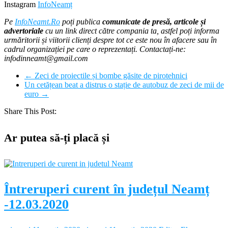
Instagram
InfoNeamț
Pe
InfoNeamt.Ro
poți publica
comunicate de presă, articole și
advertoriale
cu un link direct către compania ta, astfel poți informa
urmăritorii și viitorii clienți despre tot ce este nou în afacere sau în
cadrul organizației pe care o reprezentați. Contactați-ne:
infodinneamt@gmail.com
←
Zeci de proiectile și bombe găsite de pirotehnici
Un cetățean beat a distrus o stație de autobuz de zeci de mii de
euro
→
Share This Post:
Ar putea să-ți placă și
Întreruperi curent în județul Neamț
-12.03.2020