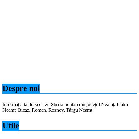
Despre noi
Informația ta de zi cu zi. Știri și noutăți din județul Neamț. Piatra
Neamț, Bicaz, Roman, Roznov, Târgu Neamț
Utile