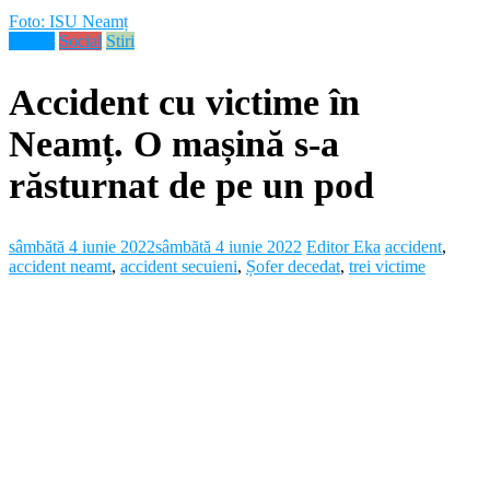
Foto: ISU Neamț
Neamt
Social
Stiri
Accident cu victime în
Neamț. O mașină s-a
răsturnat de pe un pod
sâmbătă 4 iunie 2022
sâmbătă 4 iunie 2022
Editor Eka
accident
,
accident neamt
,
accident secuieni
,
Șofer decedat
,
trei victime