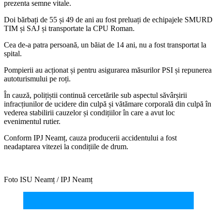
prezenta semne vitale.
Doi bărbați de 55 și 49 de ani au fost preluați de echipajele SMURD
TIM și SAJ și transportate la CPU Roman.
Cea de-a patra persoană, un băiat de 14 ani, nu a fost transportat la
spital.
Pompierii au acționat și pentru asigurarea măsurilor PSI și repunerea
autoturismului pe roți.
În cauză, polițiștii continuă cercetările sub aspectul săvârșirii
infracțiunilor de ucidere din culpă și vătămare corporală din culpă în
vederea stabilirii cauzelor și condițiilor în care a avut loc
evenimentul rutier.
Conform IPJ Neamț, cauza producerii accidentului a fost
neadaptarea vitezei la condițiile de drum.
Foto ISU Neamț / IPJ Neamț
Accident în Dumbrava Roșie. O fetiță de 8 ani a fost
accidentată