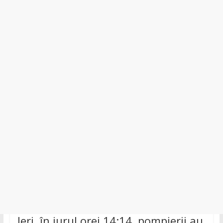
Neamț,
Bicaz,
Roman,
Roznov,
Girov
Ieri, în jurul orei 14:14, pompierii au