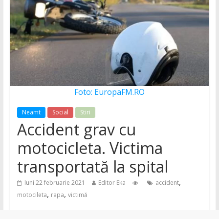
și
noutăți
din
județul
Foto: EuropaFM.RO
Neamț
Neamt
Social
Stiri
Accident grav cu
Știri
motocicleta. Victima
din
transportată la spital
județul
Neamț.
,
luni 22 februarie 2021
Editor Eka
accident
Piatra
,
,
motocileta
rapa
victimă
Neamț,
Târgu