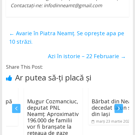
Contactați-ne: infodinneamt@gmail.com
←
Avarie în Piatra Neamț. Se oprește apa pe
10 străzi.
Azi în istorie – 22 Februarie
→
Share This Post:
Ar putea să-ți placă și
ă
Mugur Cozmanciuc,
Bărbat din Neamț
deputat PNL
decedat la un spital
Neamț: Aproximativ
din Iași
196.000 de familii
marți 23 martie 2021
vor fi branșate la
rețeaua de gaze