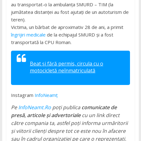
au transportat-o la ambulanța SMURD – TIM (la
jumătatea distanței au fost ajutați de un autoturism de
teren).
Victima, un bărbat de aproximativ 28 de ani, a primit
îngrijiri medicale
de la echipajul SMURD și a fost
transportată la CPU Roman.
Beat şi fără permis, circula cu o
motocicletă neînmatriculată
Instagram
InfoNeamț
Pe
InfoNeamt.Ro
poți publica
comunicate de
presă, articole și advertoriale
cu un link direct
către compania ta, astfel poți informa urmăritorii
și viitorii clienți despre tot ce este nou în afacere
sau în cadrul organizației pe care o reprezentați.