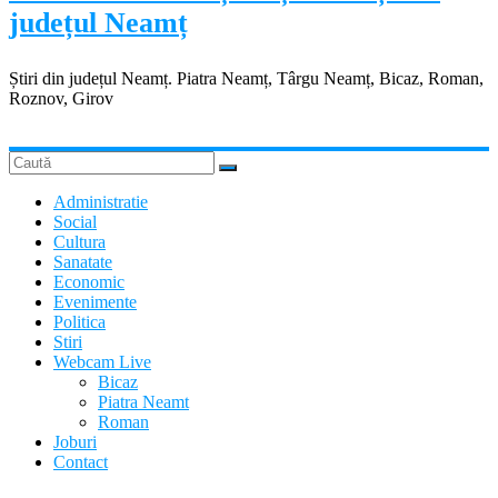
județul Neamț
Știri din județul Neamț. Piatra Neamț, Târgu Neamț, Bicaz, Roman,
Roznov, Girov
Administratie
Social
Cultura
Sanatate
Economic
Evenimente
Politica
Stiri
Webcam Live
Bicaz
Piatra Neamt
Roman
Joburi
Contact