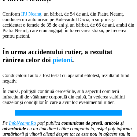
Conform
IPJ Neamț
, un bărbat, de 54 de ani, din Piatra Neamț,
conducea un autoturism pe Bulevardul Dacia, a surprins și
accidentat o femeie de 35 de ani și un bărbat, de 66 de ani, ambii din
Piatra Neamț, care erau angajați în traversarea străzii, pe trecerea
pentru pietoni.
În urma accidentului rutier, a rezultat
rănirea celor doi
pietoni
.
Conducătorul auto a fost testat cu aparatul etilotest, rezultatul fiind
negativ.
În cauză, polițiștii continuă cercetările, sub aspectul comiterii
infracțiunii de vătămare corporală din culpă, în vederea stabilirii
cauzelor și condițiilor în care a avut loc evenimentul rutier.
Elev rănit pe o trecere de pietoni din Piatra Neamț
Pe
InfoNeamt.Ro
poți publica
comunicate de presă, articole și
advertoriale
cu un link direct către compania ta, astfel poți informa
urmăritorii și viitorii clienți despre tot ce este nou în afacere sau în