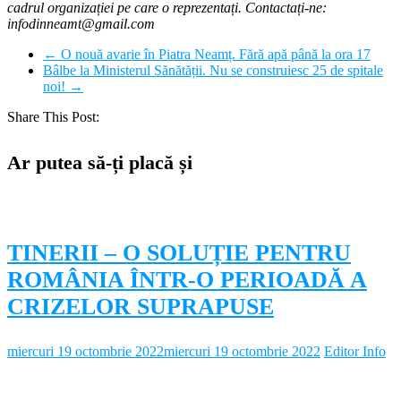
cadrul organizației pe care o reprezentați. Contactați-ne:
infodinneamt@gmail.com
←
O nouă avarie în Piatra Neamț. Fără apă până la ora 17
Bâlbe la Ministerul Sănătății. Nu se construiesc 25 de spitale
noi!
→
Share This Post:
Ar putea să-ți placă și
TINERII – O SOLUȚIE PENTRU
ROMÂNIA ÎNTR-O PERIOADĂ A
CRIZELOR SUPRAPUSE
miercuri 19 octombrie 2022
miercuri 19 octombrie 2022
Editor Info