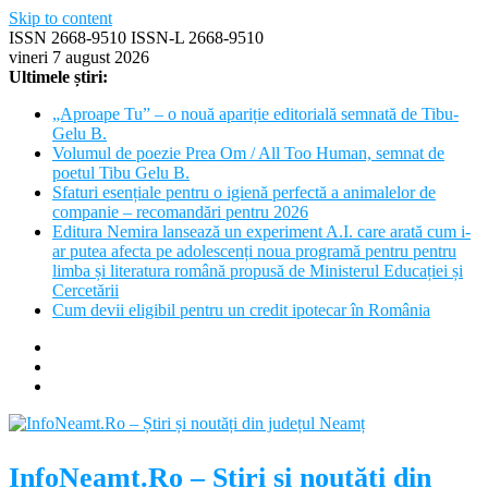
Skip to content
ISSN 2668-9510 ISSN-L 2668-9510
vineri 7 august 2026
Ultimele știri:
„Aproape Tu” – o nouă apariție editorială semnată de Tibu-
Gelu B.
Volumul de poezie Prea Om / All Too Human, semnat de
poetul Tibu Gelu B.
Sfaturi esențiale pentru o igienă perfectă a animalelor de
companie – recomandări pentru 2026
Editura Nemira lansează un experiment A.I. care arată cum i-
ar putea afecta pe adolescenți noua programă pentru pentru
limba și literatura română propusă de Ministerul Educației și
Cercetării
Cum devii eligibil pentru un credit ipotecar în România
InfoNeamt.Ro – Știri și noutăți din