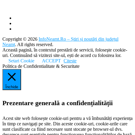
Copyright © 2026
InfoNeamt.Ro – Știri și noutăți din județul
Neamț
. All rights reserved.
Această pagină, în contextul prestării de servicii, foloseşte cookie-
uri. Continuând să vizitezi site-ul, ești de acord cu folosirea lor.
Setari Cookie
ACCEPT
Citeste
Politica de Confidentialitate & Securitate
Închide
Prezentare generală a confidențialității
Acest site web folosește cookie-uri pentru a vă îmbunătăți experiența
în timp ce navigați pe site. Din aceste cookie-uri, cookie-urile care
sunt clasificate ca fiind necesare sunt stocate pe browser-ul dvs.
deoarece sunt esențiale pentru funcționarea funcționalităților de bază