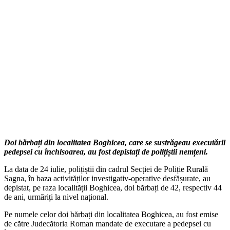
Doi bărbați din localitatea Boghicea, care se sustrăgeau executării
pedepsei cu închisoarea, au fost depistați de polițiștii nemțeni.
La data de 24 iulie, polițiștii din cadrul Secției de Poliție Rurală
Sagna, în baza activităților investigativ-operative desfășurate, au
depistat, pe raza localității Boghicea, doi bărbați de 42, respectiv 44
de ani, urmăriți la nivel național.
Pe numele celor doi bărbați din localitatea Boghicea, au fost emise
de către Judecătoria Roman mandate de executare a pedepsei cu