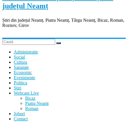
județul Neamț
Știri din județul Neamț. Piatra Neamț, Târgu Neamț, Bicaz, Roman,
Roznov, Girov
Administratie
Social
Cultura
Sanatate
Economic
Evenimente
Politica
Stiri
Webcam Live
Bicaz
Piatra Neamt
Roman
Joburi
Contact