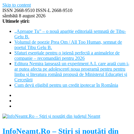
Skip to content
ISSN 2668-9510 ISSN-L 2668-9510
sâmbătă 8 august 2026
Ultimele știri:
„Aproape Tu” – o nouă apariție editorială semnată de Tibu-
Gelu B.
Volumul de poezie Prea Om / All Too Human, semnat de
poetul Tibu Gelu B.
Sfaturi esențiale pentru o igienă perfectă a animalelor de
companie – recomandări pentru 2026
Editura Nemira lansează un experiment A.I. care arată cum i-
ar putea afecta pe adolescenți noua programă pentru pentru
limba și literatura română propusă de Ministerul Educației și
Cercetării
Cum devii eligibil pentru un credit ipotecar în România
InfoNeamt.Ro – Știri și noutăți din