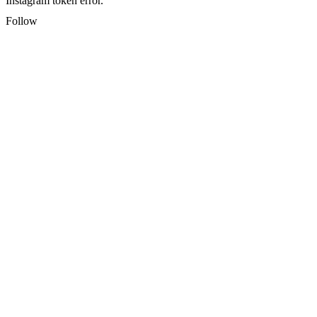
Instagram token error.
Follow