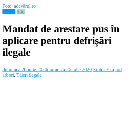
Foto: adevărul.ro
Neamt
Stiri
Mandat de arestare pus în
aplicare pentru defrișări
ilegale
duminică 26 iulie 2020
duminică 26 iulie 2020
Editor Eka
furt
arbori
,
Tăieri ilegale