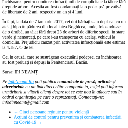
închisoarea pentru comiterea infracţiunii de complicitate la tăiere fără
drept de arbori. Aceștia au fost condamnați la o pedeapsă privativă
de libertate de 2 ani, respectiv un an și 4 luni.
În fapt, la data de 7 ianuarie 2017, cei doi bărbați s-au deplasat cu un
atelaj hipo în pădurea din localitatea Boghicea, unde, folosindu-se
de o drujbă, au tăiat fără drept 23 de arbori de diferite specii, în stare
verde și nemarcați, pe care i-au transportat cu același vehicul la
domiciliu. Prejudiciu cauzat prin activitatea infracțională este estimat
la 4.187,75 de lei.
Cei în cauză, care se sustrăgeau executării pedepsei cu închisoarea,
au fost preluați și depuși la Penitenciarul Bacău.
Sursa: IPJ NEAMȚ
Pe
InfoNeamt.Ro
poți publica
comunicate de presă, articole și
advertoriale
cu un link direct către compania ta, astfel poți informa
urmăritorii și viitorii clienți despre tot ce este nou în afacere sau în
cadrul organizației pe care o reprezentați. Contactați-ne:
infodinneamt@gmail.com
←
Cinci persoane reținute pentru violență
Acțiuni de control pentru prevenirea și combaterea infectării
cu Covid-19
→