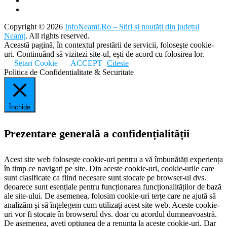
Copyright © 2026
InfoNeamt.Ro – Știri și noutăți din județul
Neamț
. All rights reserved.
Această pagină, în contextul prestării de servicii, foloseşte cookie-
uri. Continuând să vizitezi site-ul, ești de acord cu folosirea lor.
Setari Cookie
ACCEPT
Citeste
Politica de Confidentialitate & Securitate
Închide
Prezentare generală a confidențialității
Acest site web folosește cookie-uri pentru a vă îmbunătăți experiența
în timp ce navigați pe site. Din aceste cookie-uri, cookie-urile care
sunt clasificate ca fiind necesare sunt stocate pe browser-ul dvs.
deoarece sunt esențiale pentru funcționarea funcționalităților de bază
ale site-ului. De asemenea, folosim cookie-uri terțe care ne ajută să
analizăm și să înțelegem cum utilizați acest site web. Aceste cookie-
uri vor fi stocate în browserul dvs. doar cu acordul dumneavoastră.
De asemenea, aveți opțiunea de a renunța la aceste cookie-uri. Dar