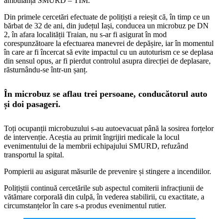
ambulanță SMURD – TIM.
Din primele cercetări efectuate de polițiști a reieșit că, în timp ce un
bărbat de 32 de ani, din județul Iași, conducea un microbuz pe DN
2, în afara localității Traian, nu s-ar fi asigurat în mod
corespunzătoare la efectuarea manevrei de depășire, iar în momentul
în care ar fi încercat să evite impactul cu un autoturism ce se deplasa
din sensul opus, ar fi pierdut controlul asupra direcției de deplasare,
răsturnându-se într-un șanț.
În microbuz se aflau trei persoane, conducătorul auto
și doi pasageri.
Toți ocupanții microbuzului s-au autoevacuat până la sosirea forțelor
de intervenție. Aceștia au primit îngrijiri medicale la locul
evenimentului de la membrii echipajului SMURD, refuzând
transportul la spital.
Pompierii au asigurat măsurile de prevenire și stingere a incendiilor.
Polițiștii continuă cercetările sub aspectul comiterii infracțiunii de
vătămare corporală din culpă, în vederea stabilirii, cu exactitate, a
circumstanțelor în care s-a produs evenimentul rutier.