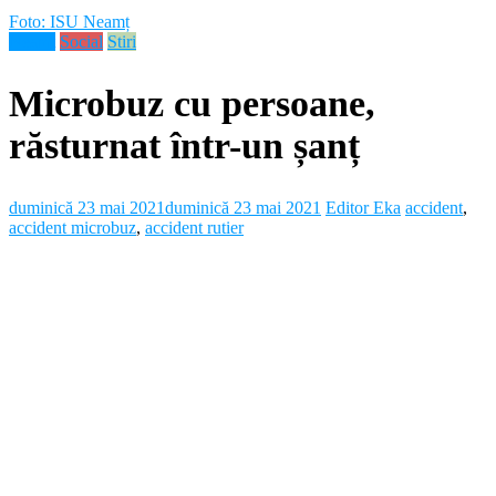
Foto: ISU Neamț
Neamt
Social
Stiri
Microbuz cu persoane,
răsturnat într-un șanț
duminică 23 mai 2021
duminică 23 mai 2021
Editor Eka
accident
,
accident microbuz
,
accident rutier