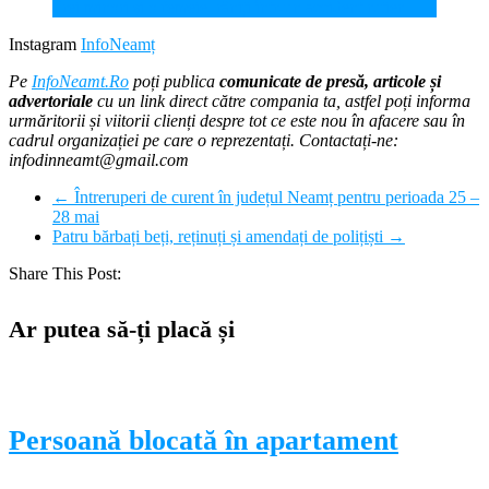
Trei minori și o femeie, răniți într-un accident rutier
Instagram
InfoNeamț
Pe
InfoNeamt.Ro
poți publica
comunicate de presă, articole și
advertoriale
cu un link direct către compania ta, astfel poți informa
urmăritorii și viitorii clienți despre tot ce este nou în afacere sau în
cadrul organizației pe care o reprezentați. Contactați-ne:
infodinneamt@gmail.com
←
Întreruperi de curent în județul Neamț pentru perioada 25 –
28 mai
Patru bărbați beți, reținuți și amendați de polițiști
→
Share This Post:
Ar putea să-ți placă și
Persoană blocată în apartament