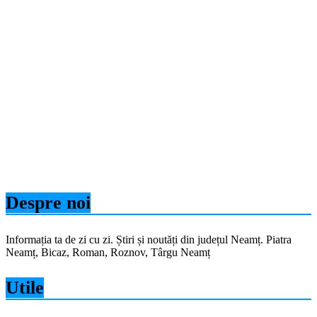
Despre noi
Informația ta de zi cu zi. Știri și noutăți din județul Neamț. Piatra
Neamț, Bicaz, Roman, Roznov, Târgu Neamț
Utile