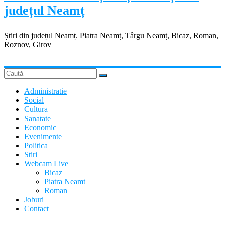
județul Neamț
Știri din județul Neamț. Piatra Neamț, Târgu Neamț, Bicaz, Roman,
Roznov, Girov
Administratie
Social
Cultura
Sanatate
Economic
Evenimente
Politica
Stiri
Webcam Live
Bicaz
Piatra Neamt
Roman
Joburi
Contact