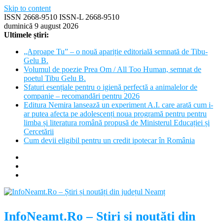
Skip to content
ISSN 2668-9510 ISSN-L 2668-9510
duminică 9 august 2026
Ultimele știri:
„Aproape Tu” – o nouă apariție editorială semnată de Tibu-
Gelu B.
Volumul de poezie Prea Om / All Too Human, semnat de
poetul Tibu Gelu B.
Sfaturi esențiale pentru o igienă perfectă a animalelor de
companie – recomandări pentru 2026
Editura Nemira lansează un experiment A.I. care arată cum i-
ar putea afecta pe adolescenți noua programă pentru pentru
limba și literatura română propusă de Ministerul Educației și
Cercetării
Cum devii eligibil pentru un credit ipotecar în România
InfoNeamt.Ro – Știri și noutăți din