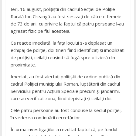
Ieri, 16 august, polițiștii din cadrul Secției de Poliție
Rurală Ion Creangă au fost sesizați de către o femeie
de 73 de ani, cu privire la faptul că patru persoane l-au
agresat fizic pe fiul acesteia.
Ca reacție imediată, la fața locului s-a deplasat un
echipaj de poliție, doi tineri fiind identificați și imobilizați
de polițiști, ceilalți reușind să fugă spre o lizieră din
proximitate.
Imediat, au fost alertați polițiștii de ordine publică din
cadrul Poliției municipiului Roman, luptătorii din cadrul
Serviciului pentru Acțiuni Speciale precum și jandarmi,
care au verificat zona, fiind depistați și ceilalți doi.
Cele patru persoane au fost conduse la sediul poliției,
în vederea continuării cercetărilor.
În urma investigațiilor a rezultat faptul că, pe fondul