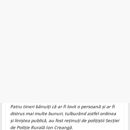
județul
Neamț.
Piatra
Neamț,
Târgu
Neamț,
Bicaz,
Roman,
Roznov,
Girov
Patru tineri bănuiți că ar fi lovit o persoană și ar fi
distrus mai multe bunuri, tulburând astfel ordinea
și liniștea publică, au fost reținuți de polițiștii Secției
de Poliție Rurală Ion Creangă.