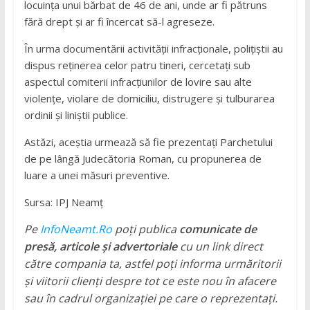
locuința unui bărbat de 46 de ani, unde ar fi pătruns
fără drept și ar fi încercat să-l agreseze.
În urma documentării activității infracționale, polițiștii au
dispus reținerea celor patru tineri, cercetați sub
aspectul comiterii infracțiunilor de lovire sau alte
violențe, violare de domiciliu, distrugere și tulburarea
ordinii și liniștii publice.
Astăzi, aceștia urmează să fie prezentați Parchetului
de pe lângă Judecătoria Roman, cu propunerea de
luare a unei măsuri preventive.
Sursa: IPJ Neamț
Pe
InfoNeamt.Ro
poți publica
comunicate de
presă, articole și advertoriale
cu un link direct
către compania ta, astfel poți informa urmăritorii
și viitorii clienți despre tot ce este nou în afacere
sau în cadrul organizației pe care o reprezentați.