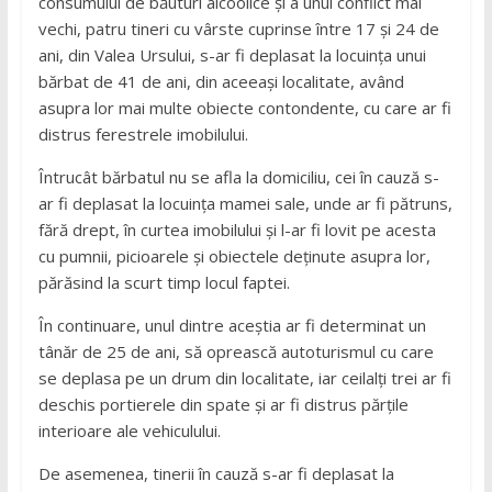
consumului de băuturi alcoolice și a unui conflict mai
vechi, patru tineri cu vârste cuprinse între 17 și 24 de
ani, din Valea Ursului, s-ar fi deplasat la locuința unui
bărbat de 41 de ani, din aceeași localitate, având
asupra lor mai multe obiecte contondente, cu care ar fi
distrus ferestrele imobilului.
Întrucât bărbatul nu se afla la domiciliu, cei în cauză s-
ar fi deplasat la locuința mamei sale, unde ar fi pătruns,
fără drept, în curtea imobilului și l-ar fi lovit pe acesta
cu pumnii, picioarele și obiectele deținute asupra lor,
părăsind la scurt timp locul faptei.
În continuare, unul dintre aceștia ar fi determinat un
tânăr de 25 de ani, să oprească autoturismul cu care
se deplasa pe un drum din localitate, iar ceilalți trei ar fi
deschis portierele din spate și ar fi distrus părțile
interioare ale vehiculului.
De asemenea, tinerii în cauză s-ar fi deplasat la