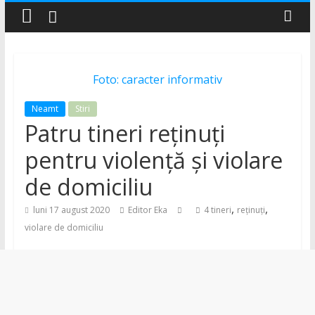
–
Știri
Foto: caracter informativ
și
Neamt
Stiri
Patru tineri reținuți
noutăți
pentru violență și violare
din
de domiciliu
,
,
județul
luni 17 august 2020
Editor Eka
4 tineri
reținuți
violare de domiciliu
Neamț
Știri
din