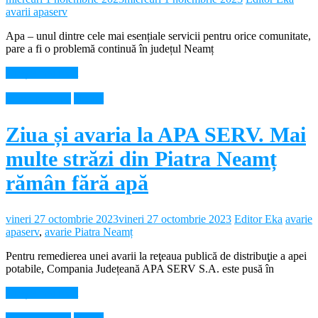
avarii apaserv
Apa – unul dintre cele mai esențiale servicii pentru orice comunitate,
pare a fi o problemă continuă în județul Neamț
Citește mai mult
Intreruperi apa
Neamt
Ziua și avaria la APA SERV. Mai
multe străzi din Piatra Neamț
rămân fără apă
vineri 27 octombrie 2023
vineri 27 octombrie 2023
Editor Eka
avarie
apaserv
,
avarie Piatra Neamț
Pentru remedierea unei avarii la reţeaua publică de distribuţie a apei
potabile, Compania Județeană APA SERV S.A. este pusă în
Citește mai mult