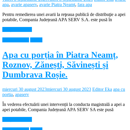
apa
,
avarie apaserv
,
avarie Piatra Neamț
,
fara apa
Pentru remedierea unei avarii la reţeaua publică de distribuţie a apei
potabile, Compania Județeană APA SERV S.A. este pusă în
Citește mai mult
Intreruperi apa
Neamt
Apa cu porția în Piatra Neamț,
Roznov, Zănești, Săvinești și
Dumbrava Roșie.
miercuri 30 august 2023
miercuri 30 august 2023
Editor Eka
apa cu
portia
,
apaserv
În vederea efectuării unei intervenții la conducta magistrală a apei a
apei potabile, Compania Județeană APA SERV SA este pusă
Citește mai mult
Intreruperi apa
Neamt