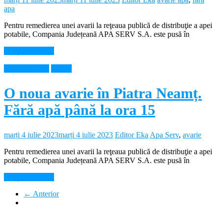
apa
Pentru remedierea unei avarii la reţeaua publică de distribuţie a apei
potabile, Compania Județeană APA SERV S.A. este pusă în
Citește mai mult
Intreruperi apa
Neamt
O noua avarie în Piatra Neamț.
Fără apă până la ora 15
marți 4 iulie 2023
marți 4 iulie 2023
Editor Eka
Apa Serv
,
avarie
Pentru remedierea unei avarii la reţeaua publică de distribuţie a apei
potabile, Compania Județeană APA SERV S.A. este pusă în
Citește mai mult
← Anterior