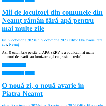
Intreruperi apa
Neamt
Mii de locuitori din comunele din
Neamț rămân fără apă pentru
mai multe zile
luni 9 octombrie 2023
luni 9 octombrie 2023
Editor Eka
avarie
,
fara
apa
,
Neamț
Azi, 9 octombrie pe site-ul APA SERV, s-a publicat mai multe
anunțuri de avarii sau furnizare apă cu presiune reduă
Citește mai mult
Intreruperi apa
Neamt
O nouă zi, o nouă avarie în
Piatra Neamt
vineri 8 septembrie 2023
vineri 8 septembrie 2023
Editor Eka
avarie