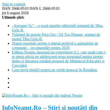
Skip to content
ISSN 2668-9510 ISSN-L 2668-9510
joi 6 august 2026
Ultimele știri:
„Aproape Tu” – o nouă apariție editorială semnată de Tibu-
Gelu B.
Volumul de poezie Prea Om / All Too Human, semnat de
poetul Tibu Gelu B.
Sfaturi esențiale pentru o igienă perfectă a animalelor de
companie – recomandări pentru 2026
Editura Nemira lansează un experiment A.I. care arată cum i-
ar putea afecta pe adolescenți noua programă pentru pentru
limba și literatura română propusă de Ministerul Educației și
Cercetării
Cum devii eligibil pentru un credit ipotecar în România
InfoNeamt.Ro – Știri și noutăți din