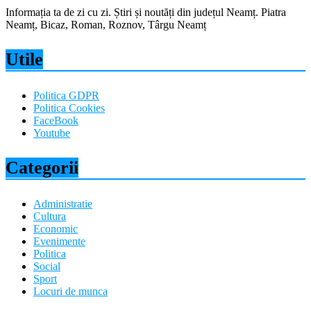
Informația ta de zi cu zi. Știri și noutăți din județul Neamț. Piatra
Neamț, Bicaz, Roman, Roznov, Târgu Neamț
Utile
Politica GDPR
Politica Cookies
FaceBook
Youtube
Categorii
Administratie
Cultura
Economic
Evenimente
Politica
Social
Sport
Locuri de munca