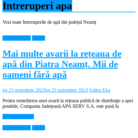
Intreruperi apa
Vezi toate întreruperile de apă din județul Neamț
Intreruperi apa
Neamt
Mai multe avarii la rețeaua de
apă din Piatra Neamț. Mii de
oameni fără apă
joi 23 noiembrie 2023
joi 23 noiembrie 2023
Editor Eka
Pentru remedierea unei avarii la reţeaua publică de distribuţie a apei
potabile, Compania Județeană APA SERV S.A. este pusă în
Citește mai mult
Intreruperi apa
Neamt