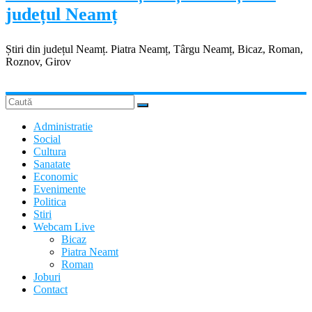
județul Neamț
Știri din județul Neamț. Piatra Neamț, Târgu Neamț, Bicaz, Roman,
Roznov, Girov
Administratie
Social
Cultura
Sanatate
Economic
Evenimente
Politica
Stiri
Webcam Live
Bicaz
Piatra Neamt
Roman
Joburi
Contact