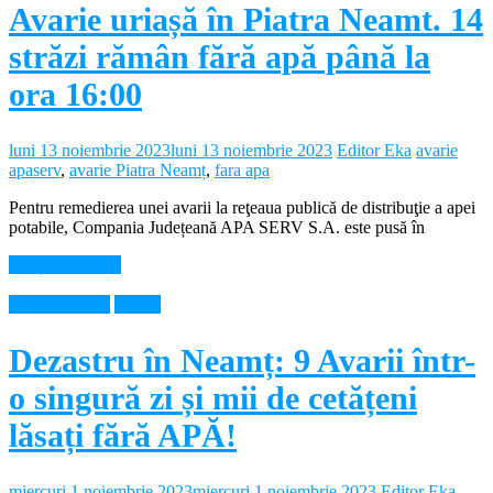
Avarie uriașă în Piatra Neamt. 14
străzi rămân fără apă până la
ora 16:00
luni 13 noiembrie 2023
luni 13 noiembrie 2023
Editor Eka
avarie
apaserv
,
avarie Piatra Neamț
,
fara apa
Pentru remedierea unei avarii la reţeaua publică de distribuţie a apei
potabile, Compania Județeană APA SERV S.A. este pusă în
Citește mai mult
Intreruperi apa
Neamt
Dezastru în Neamț: 9 Avarii într-
o singură zi și mii de cetățeni
lăsați fără APĂ!
miercuri 1 noiembrie 2023
miercuri 1 noiembrie 2023
Editor Eka