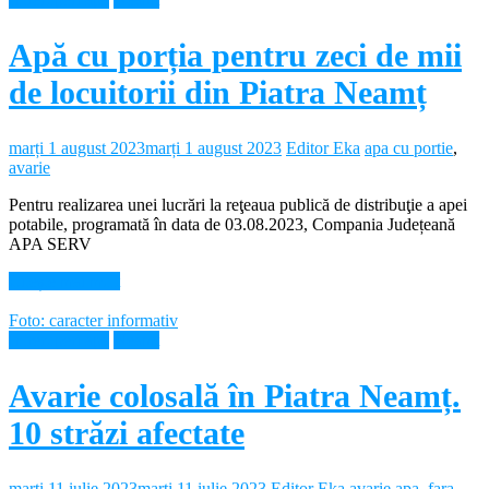
Apă cu porția pentru zeci de mii
de locuitorii din Piatra Neamț
marți 1 august 2023
marți 1 august 2023
Editor Eka
apa cu portie
,
avarie
Pentru realizarea unei lucrări la reţeaua publică de distribuţie a apei
potabile, programată în data de 03.08.2023, Compania Județeană
APA SERV
Citește mai mult
Foto: caracter informativ
Intreruperi apa
Neamt
Avarie colosală în Piatra Neamț.
10 străzi afectate
marți 11 iulie 2023
marți 11 iulie 2023
Editor Eka
avarie apa
,
fara