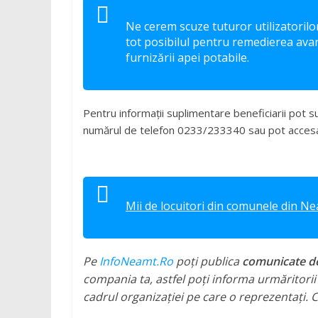
Ne cerem scuze tuturor utilizatorilo
tot posibilul pentru remedierea avar
furnizării apei potabile.
Pentru informații suplimentare beneficiarii pot 
numărul de telefon 0233/233340 sau pot accesa
Mii de locuitori din comunele din N
Pe
InfoNeamt.Ro
poți publica
comunicate de 
compania ta, astfel poți informa urmăritorii ș
cadrul organizației pe care o reprezentați