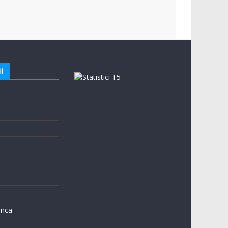
i
e
unca