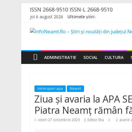
Skip
ISSN 2668-9510 ISSN-L 2668-9510
to
joi 6 august 2026
Ultimele știri:
content
InfoNeamt.Ro
–
ADMINISTRATIE
SOCIAL
CULTURA
Știri
și
Intreruperi apa
Neamt
noutăți
Ziua și avaria la APA S
Piatra Neamț rămân f
din
vineri 27 octombrie 2023
Editor Eka
avarie 