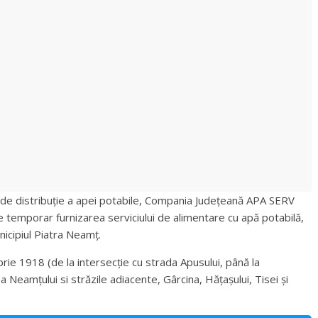
 de distribuţie a apei potabile, Compania Județeană APA SERV
pe temporar furnizarea serviciului de alimentare cu apă potabilă,
nicipiul Piatra Neamț.
mbrie 1918 (de la intersecție cu strada Apusului, până la
 Neamțului si străzile adiacente, Gârcina, Hățașului, Tisei și