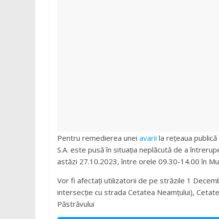
județul
Neamț
Știri
din
județul
Neamț.
Piatra
Neamț,
Târgu
Neamț,
Pentru remedierea unei
avarii
la reţeaua publică
Bicaz,
S.A. este pusă în situaţia neplăcută de a întreru
Roman,
astăzi 27.10.2023, între orele 09.30-14.00 în Mu
Roznov,
Girov
Vor fi afectați utilizatorii de pe străzile 1 Dece
intersecție cu strada Cetatea Neamțului), Cetatea
Păstrăvului