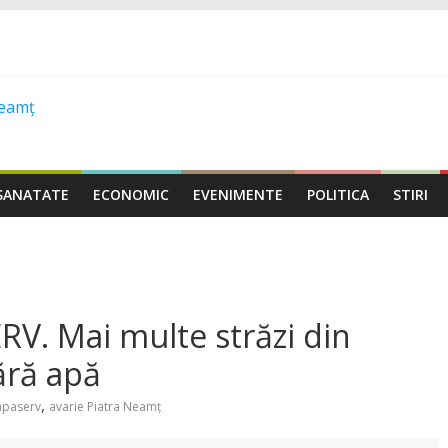
SANATATE
ECONOMIC
EVENIMENTE
POLITICA
STIRI
ERV. Mai multe străzi din
ără apă
,
apaserv
avarie Piatra Neamț