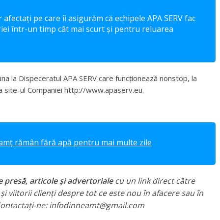
r afectați pe care îi asigurăm că echipele APA SERV fac
iei într-un timp cât mai scurt și pentru reluarea
suna la Dispeceratul APA SERV care funcționează nonstop, la
 site-ul Companiei http://www.apaserv.eu.
eamț rămân fără apă pentru mai multe zile
presă, articole și advertoriale
cu un link direct către
i viitorii clienți despre tot ce este nou în afacere sau în
. Contactați-ne: infodinneamt@gmail.com