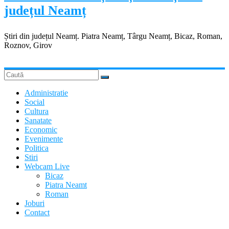
județul Neamț
Știri din județul Neamț. Piatra Neamț, Târgu Neamț, Bicaz, Roman,
Roznov, Girov
Administratie
Social
Cultura
Sanatate
Economic
Evenimente
Politica
Stiri
Webcam Live
Bicaz
Piatra Neamt
Roman
Joburi
Contact