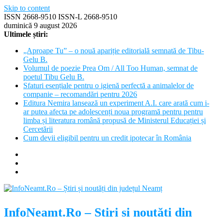
Skip to content
ISSN 2668-9510 ISSN-L 2668-9510
duminică 9 august 2026
Ultimele știri:
„Aproape Tu” – o nouă apariție editorială semnată de Tibu-
Gelu B.
Volumul de poezie Prea Om / All Too Human, semnat de
poetul Tibu Gelu B.
Sfaturi esențiale pentru o igienă perfectă a animalelor de
companie – recomandări pentru 2026
Editura Nemira lansează un experiment A.I. care arată cum i-
ar putea afecta pe adolescenți noua programă pentru pentru
limba și literatura română propusă de Ministerul Educației și
Cercetării
Cum devii eligibil pentru un credit ipotecar în România
InfoNeamt.Ro – Știri și noutăți din