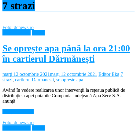
7 strazi
Foto: dcnews.ro
Intreruperi apa
Neamt
Se oprește apa până la ora 21:00
în cartierul Dărmănești
marți 12 octombrie 2021
marți 12 octombrie 2021
Editor Eka
7
strazi
,
cartierul Darmanesti
,
se opreste apa
Având în vedere realizarea unor intervenții la rețeaua publică de
distribuție a apei potabile Compania Județeană Apa Serv S.A.
anunță
Citește mai mult
Foto: dcnews.ro
Intreruperi apa
Neamt