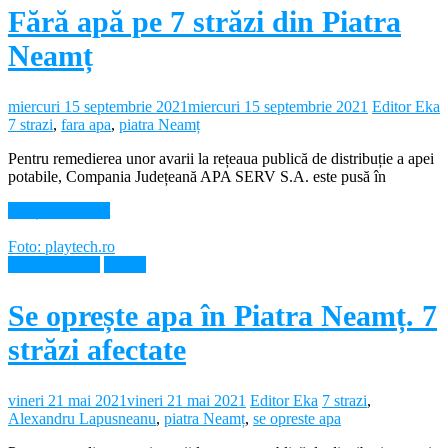
Fără apă pe 7 străzi din Piatra
Neamț
miercuri 15 septembrie 2021
miercuri 15 septembrie 2021
Editor Eka
7 strazi
,
fara apa
,
piatra Neamț
Pentru remedierea unor avarii la rețeaua publică de distribuție a apei
potabile, Compania Județeană APA SERV S.A. este pusă în
Citește mai mult
Foto: playtech.ro
Intreruperi apa
Neamt
Se oprește apa în Piatra Neamț. 7
străzi afectate
vineri 21 mai 2021
vineri 21 mai 2021
Editor Eka
7 strazi
,
Alexandru Lapusneanu
,
piatra Neamț
,
se opreste apa