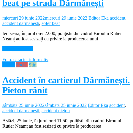
beat pe strada Dărmănești
miercuri 29 iunie 2022
miercuri 29 iunie 2022
Editor Eka
accident
,
accident darmanesti
,
șofer beat
Ieri seară, în jurul orei 22.00, polițiștii din cadrul Biroului Rutier
Neamț au fost sesizați cu privire la producerea unui
Citește mai mult
Foto: caracter informativ
Neamt
Social
Stiri
Accident în cartierul Dărmănești.
Pieton rănit
sâmbătă 25 iunie 2022
sâmbătă 25 iunie 2022
Editor Eka
accident
,
accident darmanesti
,
accident pieton
Astăzi, 25 iunie, în jurul orei 11.50, polițiștii din cadrul Biroului
Rutier Neamț au fost sesizați cu privire la producerea