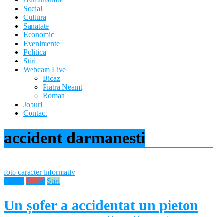
–
Social
Știri
Cultura
Sanatate
și
Economic
noutăți
Evenimente
Politica
din
Stiri
Webcam Live
județul
Bicaz
Neamț
Piatra Neamt
Roman
Joburi
Știri
Contact
din
județul
accident darmanesti
Neamț.
Piatra
Neamț,
Târgu
foto caracter informativ
Neamț,
Neamt
Social
Stiri
Bicaz,
Roman,
Roznov,
Un șofer a accidentat un pieton
Girov