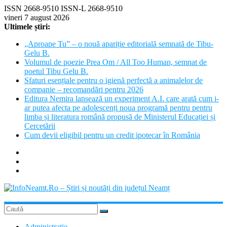
Skip
ISSN 2668-9510 ISSN-L 2668-9510
to
vineri 7 august 2026
content
Ultimele știri:
„Aproape Tu” – o nouă apariție editorială semnată de Tibu-
Gelu B.
Volumul de poezie Prea Om / All Too Human, semnat de
poetul Tibu Gelu B.
Sfaturi esențiale pentru o igienă perfectă a animalelor de
companie – recomandări pentru 2026
Editura Nemira lansează un experiment A.I. care arată cum i-
ar putea afecta pe adolescenți noua programă pentru pentru
limba și literatura română propusă de Ministerul Educației și
Cercetării
Cum devii eligibil pentru un credit ipotecar în România
InfoNeamt.Ro
Administratie