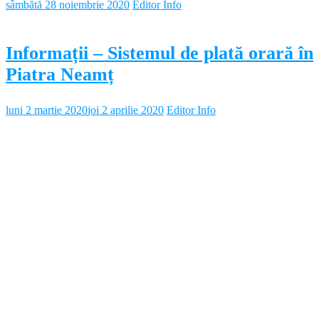
sâmbătă 28 noiembrie 2020
Editor Info
Informații – Sistemul de plată orară în
Piatra Neamț
luni 2 martie 2020
joi 2 aprilie 2020
Editor Info