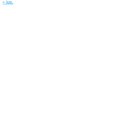
« iun.