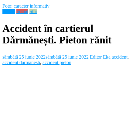
Foto: caracter informativ
Neamt
Social
Stiri
Accident în cartierul
Dărmănești. Pieton rănit
sâmbătă 25 iunie 2022
sâmbătă 25 iunie 2022
Editor Eka
accident
,
accident darmanesti
,
accident pieton