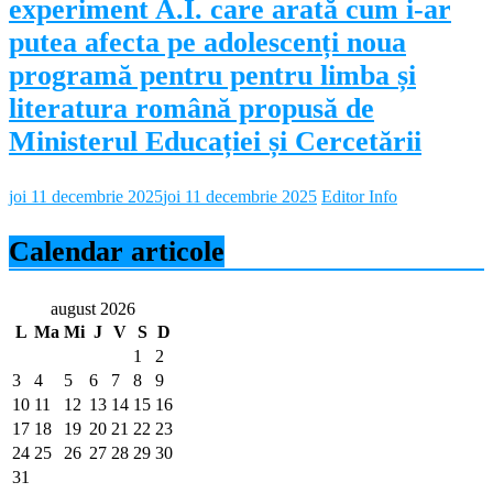
experiment A.I. care arată cum i-ar
putea afecta pe adolescenți noua
programă pentru pentru limba și
literatura română propusă de
Ministerul Educației și Cercetării
joi 11 decembrie 2025
joi 11 decembrie 2025
Editor Info
Calendar articole
august 2026
L
Ma
Mi
J
V
S
D
1
2
3
4
5
6
7
8
9
10
11
12
13
14
15
16
17
18
19
20
21
22
23
24
25
26
27
28
29
30
31