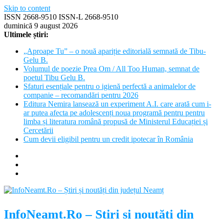
Skip to content
ISSN 2668-9510 ISSN-L 2668-9510
duminică 9 august 2026
Ultimele știri:
„Aproape Tu” – o nouă apariție editorială semnată de Tibu-
Gelu B.
Volumul de poezie Prea Om / All Too Human, semnat de
poetul Tibu Gelu B.
Sfaturi esențiale pentru o igienă perfectă a animalelor de
companie – recomandări pentru 2026
Editura Nemira lansează un experiment A.I. care arată cum i-
ar putea afecta pe adolescenți noua programă pentru pentru
limba și literatura română propusă de Ministerul Educației și
Cercetării
Cum devii eligibil pentru un credit ipotecar în România
InfoNeamt.Ro – Știri și noutăți din