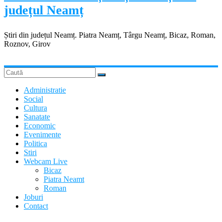
județul Neamț
Știri din județul Neamț. Piatra Neamț, Târgu Neamț, Bicaz, Roman,
Roznov, Girov
Administratie
Social
Cultura
Sanatate
Economic
Evenimente
Politica
Stiri
Webcam Live
Bicaz
Piatra Neamt
Roman
Joburi
Contact