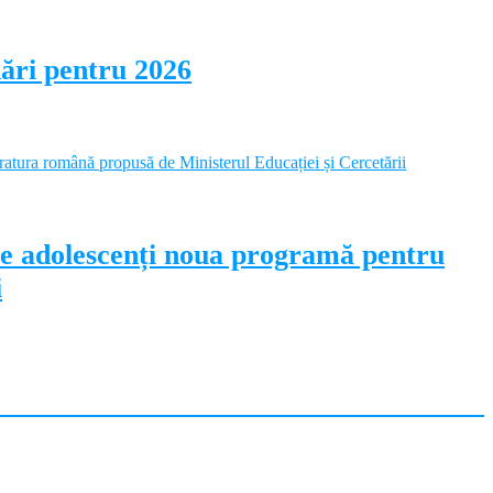
dări pentru 2026
pe adolescenți noua programă pentru
i