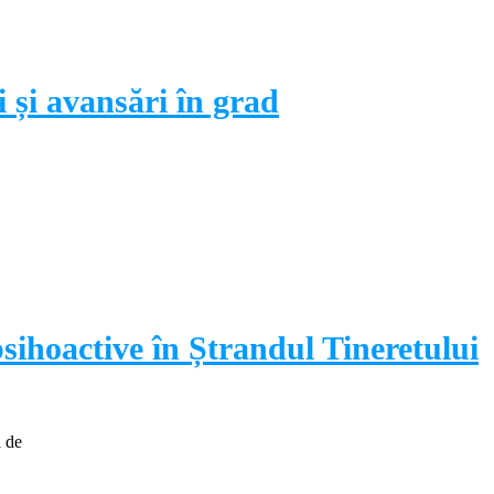
i și avansări în grad
sihoactive în Ștrandul Tineretului
i de