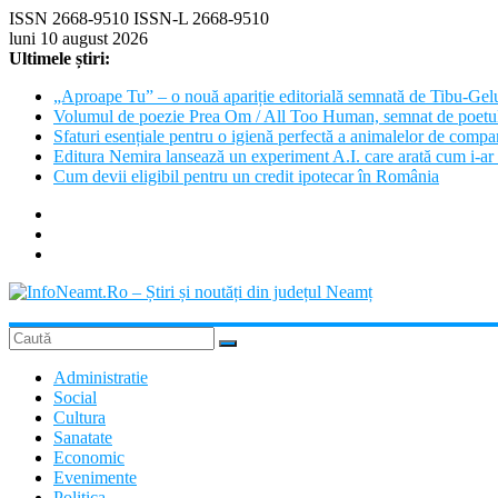
Skip
ISSN 2668-9510 ISSN-L 2668-9510
to
luni 10 august 2026
content
Ultimele știri:
„Aproape Tu” – o nouă apariție editorială semnată de Tibu-Gel
Volumul de poezie Prea Om / All Too Human, semnat de poetu
Sfaturi esențiale pentru o igienă perfectă a animalelor de com
Editura Nemira lansează un experiment A.I. care arată cum i-ar 
Cum devii eligibil pentru un credit ipotecar în România
InfoNeamt.Ro
–
Administratie
Social
Știri
Cultura
Sanatate
și
Economic
noutăți
Evenimente
Politica