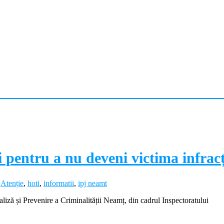
 pentru a nu deveni victima infracț
,
Atenție
,
hoti
,
informatii
,
ipj neamt
aliză și Prevenire a Criminalității Neamț, din cadrul Inspectoratului