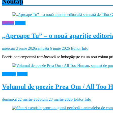
Noutăți
Cultura
Neamt
„Aproape Tu” – o nouă apariție editor
miercuri 3 iunie 2026
sâmbătă 6 iunie 2026
Editor Info
Poezia contemporană românească se îmbogățește cu un nou volum prin 
Educație
Neamt
Volumul de poezie Prea Om / All Too 
duminică 22 martie 2026
luni 23 martie 2026
Editor Info