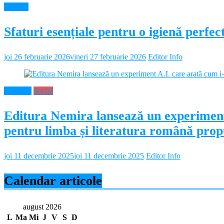
Diverse
Sfaturi esențiale pentru o igienă perf
joi 26 februarie 2026
vineri 27 februarie 2026
Editor Info
Educație
Social
Editura Nemira lansează un experiment
pentru limba și literatura română propu
joi 11 decembrie 2025
joi 11 decembrie 2025
Editor Info
Calendar articole
august 2026
L
Ma
Mi
J
V
S
D