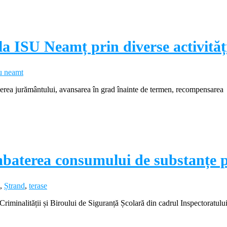
 la ISU Neamț prin diverse activităț
u neamt
unerea jurământului, avansarea în grad înainte de termen, recompensarea
ombaterea consumului de substanțe p
,
Ștrand
,
terase
Criminalității și Biroului de Siguranță Școlară din cadrul Inspectoratulu