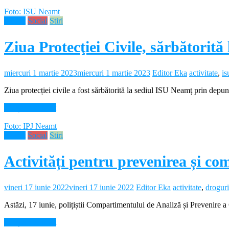
Foto: ISU Neamt
Neamt
Social
Stiri
Ziua Protecţiei Civile, sărbătorită
miercuri 1 martie 2023
miercuri 1 martie 2023
Editor Eka
activitate
,
is
Ziua protecției civile a fost sărbătorită la sediul ISU Neamț prin dep
Citește mai mult
Foto: IPJ Neamt
Neamt
Social
Stiri
Activități pentru prevenirea și c
vineri 17 iunie 2022
vineri 17 iunie 2022
Editor Eka
activitate
,
droguri
Astăzi, 17 iunie, polițiștii Compartimentului de Analiză și Prevenire a 
Citește mai mult