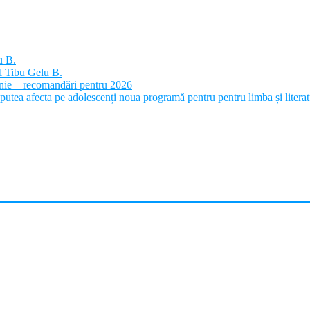
u B.
l Tibu Gelu B.
panie – recomandări pentru 2026
putea afecta pe adolescenți noua programă pentru pentru limba și litera