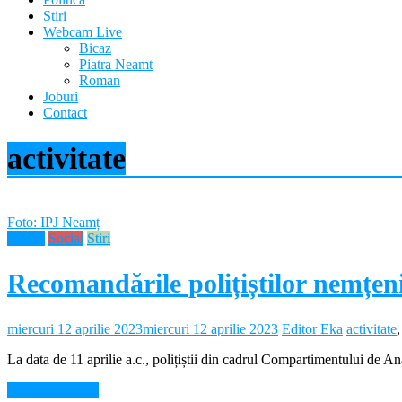
din
Stiri
Webcam Live
județul
Bicaz
Neamț
Piatra Neamt
Roman
Joburi
Știri
Contact
din
județul
activitate
Neamț.
Piatra
Neamț,
Târgu
Foto: IPJ Neamț
Neamț,
Neamt
Social
Stiri
Bicaz,
Roman,
Roznov,
Recomandările polițiștilor nemțeni
Girov
miercuri 12 aprilie 2023
miercuri 12 aprilie 2023
Editor Eka
activitate
La data de 11 aprilie a.c., polițiștii din cadrul Compartimentului de An
Citește mai mult