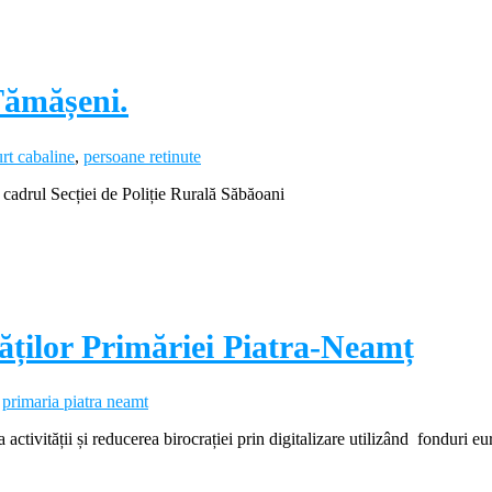
 Tămășeni.
rt cabaline
,
persoane retinute
din cadrul Secției de Poliție Rurală Săbăoani
ităților Primăriei Piatra-Neamț
,
primaria piatra neamt
 activității și reducerea birocrației prin digitalizare utilizând fonduri