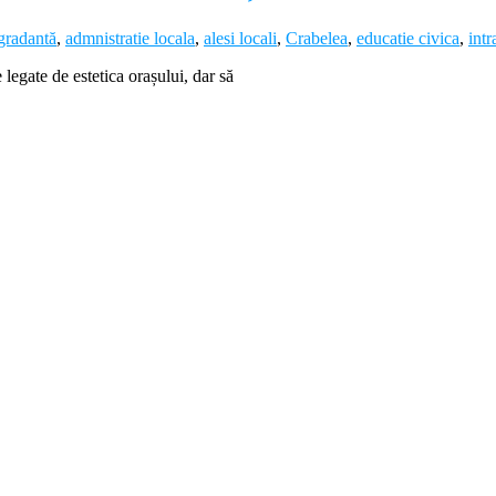
gradantă
,
admnistratie locala
,
alesi locali
,
Crabelea
,
educatie civica
,
int
 legate de estetica orașului, dar să