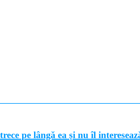
trece pe lângă ea și nu îl intereseaz