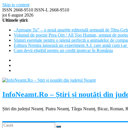
Skip to content
ISSN 2668-9510 ISSN-L 2668-9510
joi 6 august 2026
Ultimele știri:
„Aproape Tu” – o nouă apariție editorială semnată de Tibu-Gel
Volumul de poezie Prea Om / All Too Human, semnat de poetu
Sfaturi esențiale pentru o igienă perfectă a animalelor de com
Editura Nemira lansează un experiment A.I. care arată cum i-ar 
Cum devii eligibil pentru un credit ipotecar în România
InfoNeamt.Ro – Știri și noutăți din ju
Știri din județul Neamț. Piatra Neamț, Târgu Neamț, Bicaz, Roman, 