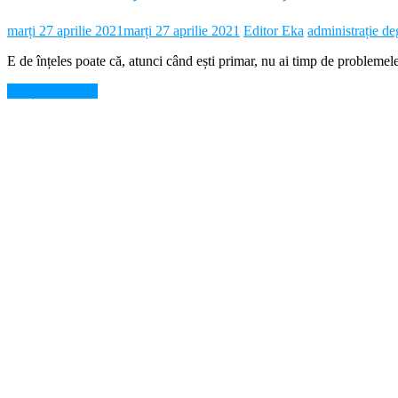
marți 27 aprilie 2021
marți 27 aprilie 2021
Editor Eka
administrație de
E de înțeles poate că, atunci când ești primar, nu ai timp de problemele
Citește mai mult