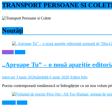
TRANSPORT PERSOANE SI COLET
Noutăți
Cultura
Neamt
„Aproape Tu” – o nouă apariție editor
miercuri 3 iunie 2026
sâmbătă 6 iunie 2026
Editor Info
Poezia contemporană românească se îmbogățește cu un nou volum prin 
Educație
Neamt