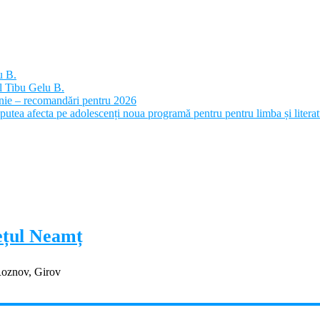
u B.
l Tibu Gelu B.
panie – recomandări pentru 2026
putea afecta pe adolescenți noua programă pentru pentru limba și litera
dețul Neamț
Roznov, Girov