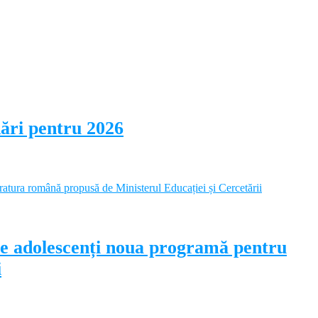
dări pentru 2026
pe adolescenți noua programă pentru
i