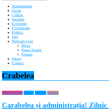
Administratie
Social
Cultura
Sanatate
Economic
Evenimente
Politica
Stiri
Webcam Live
Bicaz
Piatra Neamt
Roman
Joburi
Contact
Crabelea
Administratie
Neamt
Noutati
Politica
Carabelea și administrația! Zilnic 