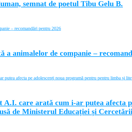
Human, semnat de poetul Tibu Gelu B.
ectă a animalelor de companie – recoman
 A.I. care arată cum i-ar putea afecta 
să de Ministerul Educației și Cercetări