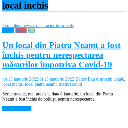
local inchis
Foto: alephnews.ro - caracter informativ
Neamt
Social
Stiri
Un local din Piatra Neamț a fost
închis pentru nerespectarea
măsurilor împotriva Covid-19
joi 13 ianuarie 2022
joi 13 ianuarie 2022
Editor Eka
dispozitii legale
,
local inchis
,
local piatra neamt
,
masuri covid
Serile trecute, mai precis la data 8 ianuarie, un local din Piatra
Neamț a fost închis de polițiști pentru nerespectarea
Citește mai mult