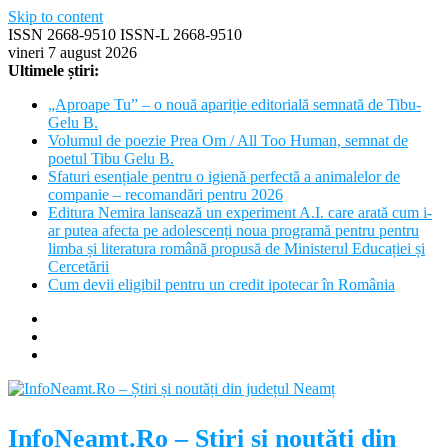
Skip to content
ISSN 2668-9510 ISSN-L 2668-9510
vineri 7 august 2026
Ultimele știri:
„Aproape Tu” – o nouă apariție editorială semnată de Tibu-
Gelu B.
Volumul de poezie Prea Om / All Too Human, semnat de
poetul Tibu Gelu B.
Sfaturi esențiale pentru o igienă perfectă a animalelor de
companie – recomandări pentru 2026
Editura Nemira lansează un experiment A.I. care arată cum i-
ar putea afecta pe adolescenți noua programă pentru pentru
limba și literatura română propusă de Ministerul Educației și
Cercetării
Cum devii eligibil pentru un credit ipotecar în România
InfoNeamt.Ro – Știri și noutăți din