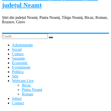
județul Neamț
Știri din județul Neamț. Piatra Neamț, Târgu Neamț, Bicaz, Roman,
Roznov, Girov
Administratie
Social
Cultura
Sanatate
Economic
Evenimente
Politica
Stiri
Webcam Live
Bicaz
Piatra Neamt
Roman
Joburi
Contact