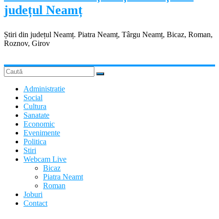
județul Neamț
Știri din județul Neamț. Piatra Neamț, Târgu Neamț, Bicaz, Roman,
Roznov, Girov
Administratie
Social
Cultura
Sanatate
Economic
Evenimente
Politica
Stiri
Webcam Live
Bicaz
Piatra Neamt
Roman
Joburi
Contact