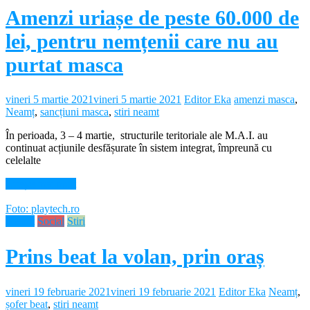
Amenzi uriașe de peste 60.000 de
lei, pentru nemțenii care nu au
purtat masca
vineri 5 martie 2021
vineri 5 martie 2021
Editor Eka
amenzi masca
,
Neamț
,
sancțiuni masca
,
stiri neamt
În perioada, 3 – 4 martie, structurile teritoriale ale M.A.I. au
continuat acțiunile desfășurate în sistem integrat, împreună cu
celelalte
Citește mai mult
Foto: playtech.ro
Neamt
Social
Stiri
Prins beat la volan, prin oraș
vineri 19 februarie 2021
vineri 19 februarie 2021
Editor Eka
Neamț
,
șofer beat
,
stiri neamt