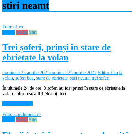
stiri neamt
Foto: a1.ro
Neamt
Social
Stiri
Trei șoferi, prinși în stare de
ebrietate la volan
duminică 25 aprilie 2021
duminică 25 aprilie 2021
Editor Eka
la
volan
,
șoferi beți
,
stare de ebrietate
,
stiri neamt
,
trei soferi
În ultimele 24 de ore, 3 șoferi au fost prinși în stare de ebrietate la
volan, informează IPJ Neamț. Ieri,
Citește mai mult
Foto: ziarulunirea.ro
Neamt
Social
Stiri