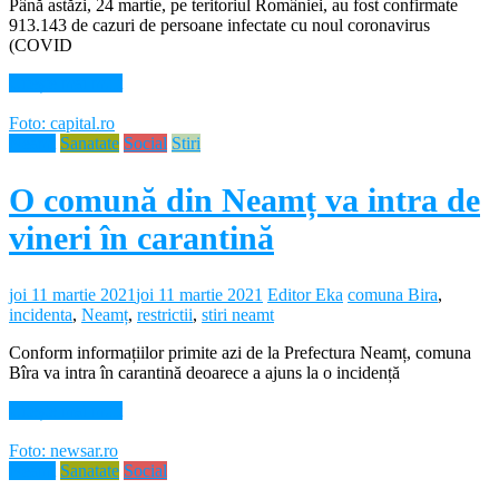
Până astăzi, 24 martie, pe teritoriul României, au fost confirmate
913.143 de cazuri de persoane infectate cu noul coronavirus
(COVID
Citește mai mult
Foto: capital.ro
Neamt
Sanatate
Social
Stiri
O comună din Neamț va intra de
vineri în carantină
joi 11 martie 2021
joi 11 martie 2021
Editor Eka
comuna Bira
,
incidenta
,
Neamț
,
restrictii
,
stiri neamt
Conform informațiilor primite azi de la Prefectura Neamț, comuna
Bîra va intra în carantină deoarece a ajuns la o incidență
Citește mai mult
Foto: newsar.ro
Neamt
Sanatate
Social