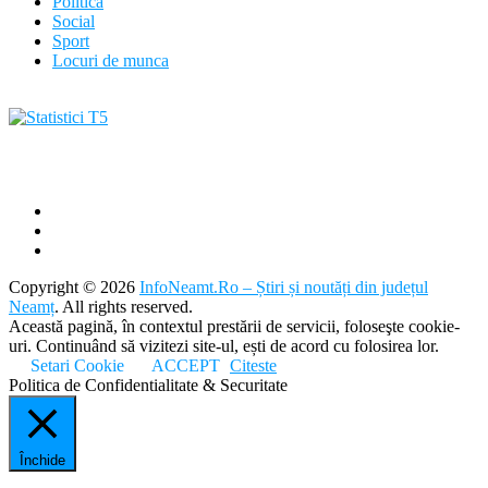
Politica
Social
Sport
Locuri de munca
Copyright © 2026
InfoNeamt.Ro – Știri și noutăți din județul
Neamț
. All rights reserved.
Această pagină, în contextul prestării de servicii, foloseşte cookie-
uri. Continuând să vizitezi site-ul, ești de acord cu folosirea lor.
Setari Cookie
ACCEPT
Citeste
Politica de Confidentialitate & Securitate
Închide