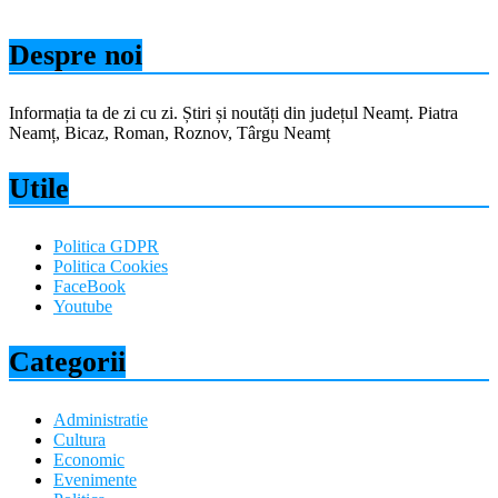
Despre noi
Informația ta de zi cu zi. Știri și noutăți din județul Neamț. Piatra
Neamț, Bicaz, Roman, Roznov, Târgu Neamț
Utile
Politica GDPR
Politica Cookies
FaceBook
Youtube
Categorii
Administratie
Cultura
Economic
Evenimente