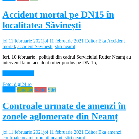
Accident mortal pe DN15 în
localitatea Săvinești
joi 11 februarie 2021
joi 11 februarie 2021
Editor Eka
Accident
mortal
,
accident Savinesti
,
stiri neamt
Ieri, 10 februarie , polițiștii din cadrul Serviciului Rutier Neamț au
intervenit la un accident rutier produs pe DN 15,
Citește mai mult
Foto: digi24.ro
Neamt
Sanatate
Social
Stiri
Controale urmate de amenzi în
zonele aglomerate din Neamț
joi 11 februarie 2021
joi 11 februarie 2021
Editor Eka
amenzi
,
controale neamt
,
noutati neamt
,
stiri neamt