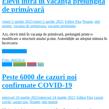
Elevii intră în vacanța prelungită
de primăvară
vineri 2 aprilie 2021
vineri 2 aprilie 2021
Editor Eka
Neamț
,
stiri
neamt
,
vacanta de primavara
,
vacanta prelungita
Azi, elevii intră în vacanţa de primăvară, prelungită printr-o
modificare a structurii anului şcolar. Autoritățile au adoptat măsura în
încercarea
Citește mai mult
Foto: digi24.ro
Neamt
Sanatate
Social
Stiri
Peste 6000 de cazuri noi
confirmate COVID-19
miercuri 24 martie 2021
miercuri 24 martie 2021
Editor Eka
cazuri
covid
,
cazuri noi
,
Neamț
,
stiri neamt