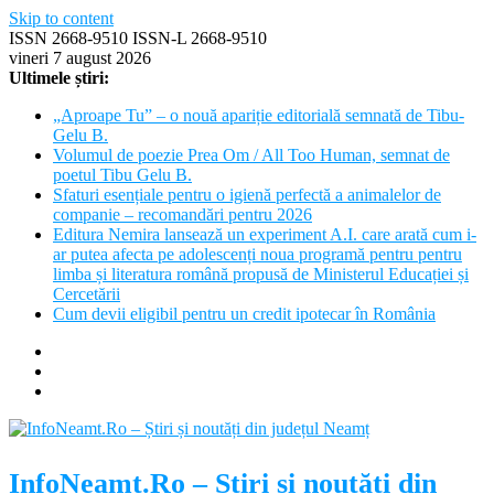
Skip to content
ISSN 2668-9510 ISSN-L 2668-9510
vineri 7 august 2026
Ultimele știri:
„Aproape Tu” – o nouă apariție editorială semnată de Tibu-
Gelu B.
Volumul de poezie Prea Om / All Too Human, semnat de
poetul Tibu Gelu B.
Sfaturi esențiale pentru o igienă perfectă a animalelor de
companie – recomandări pentru 2026
Editura Nemira lansează un experiment A.I. care arată cum i-
ar putea afecta pe adolescenți noua programă pentru pentru
limba și literatura română propusă de Ministerul Educației și
Cercetării
Cum devii eligibil pentru un credit ipotecar în România
InfoNeamt.Ro – Știri și noutăți din