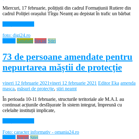
Miercuri, 17 februarie, polițiștii din cadrul Formațiunii Rutiere din
cadrul Poliției orașului Tîrgu Neamț au depistat în trafic un bărbat
Citește mai mult
foto: digi24.ro
Neamt
Sanatate
Social
Stiri
73 de persoane amendate pentru
nepurtarea măștii de protecție
vineri 12 februarie 2021
vineri 12 februarie 2021
Editor Eka
amenda
masca
,
măsuri de protecție
,
stiri neamt
În perioada 10-11 februarie, structurile teritoriale ale M.A.I. au
continuat acțiunile desfășurate în sistem integrat, împreună cu
celelalte instituții implicate,
Citește mai mult
Foto: caracter informativ - omania24.ro
Neamt
Social
Stiri