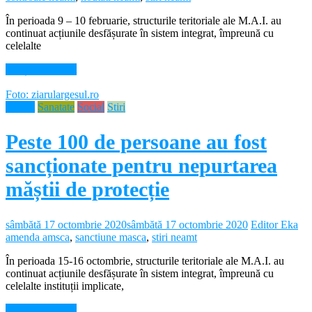
În perioada 9 – 10 februarie, structurile teritoriale ale M.A.I. au
continuat acțiunile desfășurate în sistem integrat, împreună cu
celelalte
Citește mai mult
Foto: ziarulargesul.ro
Neamt
Sanatate
Social
Stiri
Peste 100 de persoane au fost
sancționate pentru nepurtarea
măștii de protecție
sâmbătă 17 octombrie 2020
sâmbătă 17 octombrie 2020
Editor Eka
amenda amsca
,
sanctiune masca
,
stiri neamt
În perioada 15-16 octombrie, structurile teritoriale ale M.A.I. au
continuat acțiunile desfășurate în sistem integrat, împreună cu
celelalte instituții implicate,
Citește mai mult